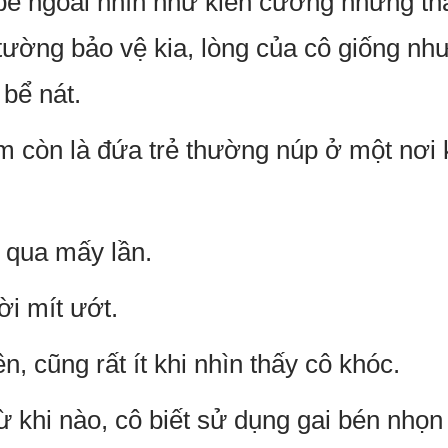
 bề ngoài nhìn như kiên cường nhưng th
tường bảo vệ kia, lòng của cô giống như
 bể nát.
m còn là đứa trẻ thường núp ở một nơi 
 qua mấy lần.
ời mít ướt.
n, cũng rất ít khi nhìn thấy cô khóc.
ừ khi nào, cô biết sử dụng gai bén nhọn