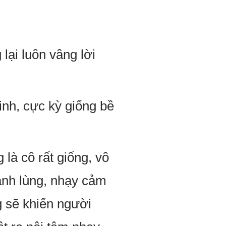
lại luôn vâng lời
nh, cực kỳ giống bề
là cô rất giống, vô
lạnh lùng, nhạy cảm
g sẽ khiến người