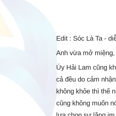
Edit : Sóc Là Ta - 
Anh vừa mở miệng, k
Úy Hải Lam cũng khô
cả đều do cảm nhận 
không khỏe thì thế 
cũng không muốn nói
lựa chọn sự lặng i