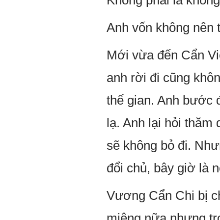
Không phải là không
Anh vốn không nên t
Mới vừa đến Cẩn Viê
anh rời đi cũng khôn
thế gian. Anh bước
lạ. Anh lại hỏi thăm
sẽ không bỏ đi. Như
đổi chủ, bây giờ là n
Vương Cẩn Chi bị c
miệng nữa nhưng tro