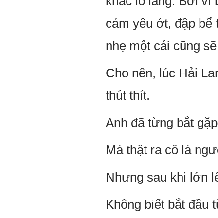
khác lo lắng. Bởi vì
cảm yếu ớt, đập bể 
nhẹ một cái cũng sẽ
Cho nên, lúc Hải La
thút thít.
Anh đã từng bắt gặp
Mà thật ra cô là ngư
Nhưng sau khi lớn lê
Không biết bắt đầu t