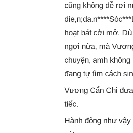
cũng không dễ rơi n
die,n;da.n****Sóc***
hoạt bát cởi mở. Dù
ngợi nữa, mà Vương 
chuyện, amh không b
đang tự tìm cách sin
Vương Cẩn Chi đưa t
tiếc.
Hành động như vậy 