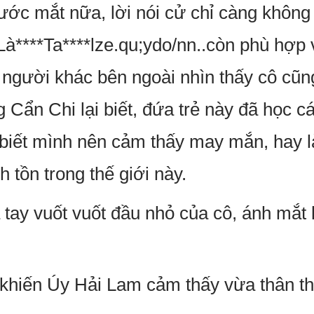
ước mắt nữa, lời nói cử chỉ càng không
Là****Ta****lze.qu;ydo/nn..còn phù hợp 
 người khác bên ngoài nhìn thấy cô cũ
Cẩn Chi lại biết, đứa trẻ này đã học c
iết mình nên cảm thấy may mắn, hay là
h tồn trong thế giới này.
ay vuốt vuốt đầu nhỏ của cô, ánh mắt 
khiến Úy Hải Lam cảm thấy vừa thân th