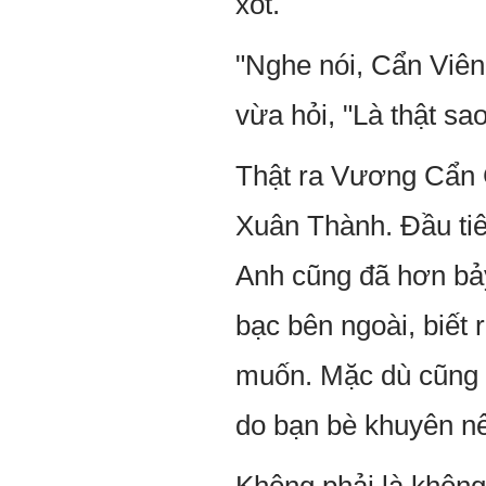
xót.
"Nghe nói, Cẩn Viê
vừa hỏi, "Là thật sa
Thật ra Vương Cẩn C
Xuân Thành. Đầu tiên
Anh cũng đã hơn bảy
bạc bên ngoài, biết r
muốn. Mặc dù cũng 
do bạn bè khuyên nê