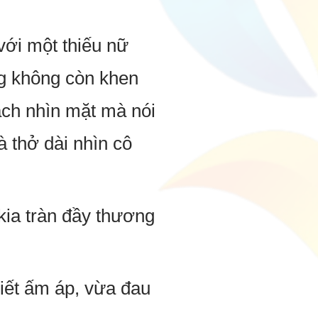
với một thiếu nữ
ng không còn khen
ách nhìn mặt mà nói
 thở dài nhìn cô
kia tràn đầy thương
iết ấm áp, vừa đau