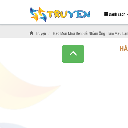
Danh sách
Truyện
Hào Môn Màu Đen: Gả Nhầm Ông Trùm Máu Lạ
HÀ