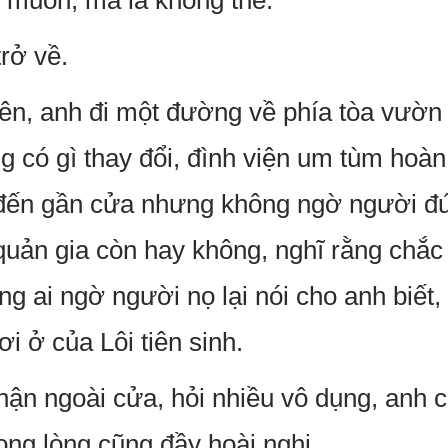
 muốn, mà là không thể.
rở về.
n, anh đi một đường về phía tòa vườn 
g có gì thay đổi, đình viện um tùm hoàn 
 đến gần cửa nhưng không ngờ người đứ
 quản gia còn hay không, nghĩ rằng chắ
ng ai ngờ người nọ lại nói cho anh biết
ơi ở của Lôi tiên sinh.
hận ngoài cửa, hỏi nhiều vô dụng, anh
ng lòng cũng đầy hoài nghi.