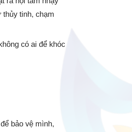
ật ra nội tâm nhạy
 thủy tinh, chạm
không có ai để khóc
 để bảo vệ mình,