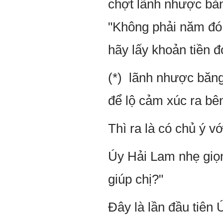
chợt lãnh nhược băng
"Không phải năm đó 
hãy lấy khoản tiền đ
(*) lãnh nhược băng
để lộ cảm xúc ra bên
Thì ra là có chủ ý vớ
Úy Hải Lam nhẹ giọng
giúp chị?"
Đây là lần đầu tiê