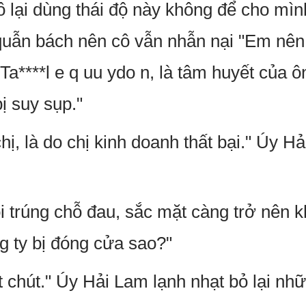
ô lại dùng thái độ này không để cho mìn
h quẫn bách nên cô vẫn nhẫn nại "Em nên
Ta****l e q uu ydo n, là tâm huyết của ô
ị suy sụp."
hị, là do chị kinh doanh thất bại." Úy H
 trúng chỗ đau, sắc mặt càng trở nên k
g ty bị đóng cửa sao?"
chút." Úy Hải Lam lạnh nhạt bỏ lại nhữ