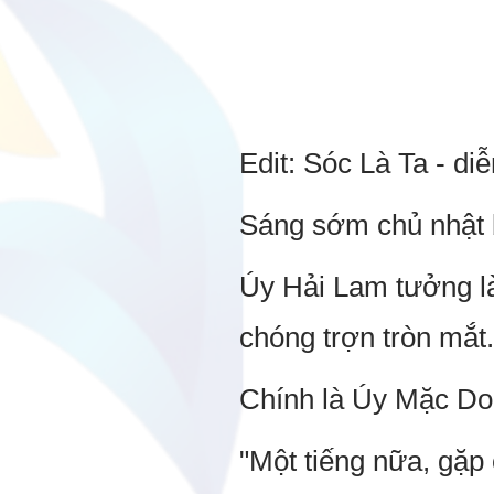
Edit: Sóc Là Ta - di
Sáng sớm chủ nhật bị
Úy Hải Lam tưởng là
chóng trợn tròn mắt.
Chính là Úy Mặc Doa
"Một tiếng nữa, gặp