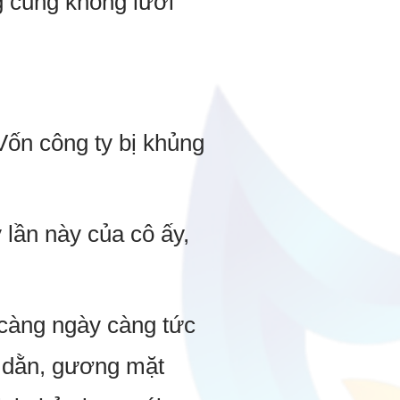
g cũng không lười
ốn công ty bị khủng
 lần này của cô ấy,
càng ngày càng tức
ó dằn, gương mặt