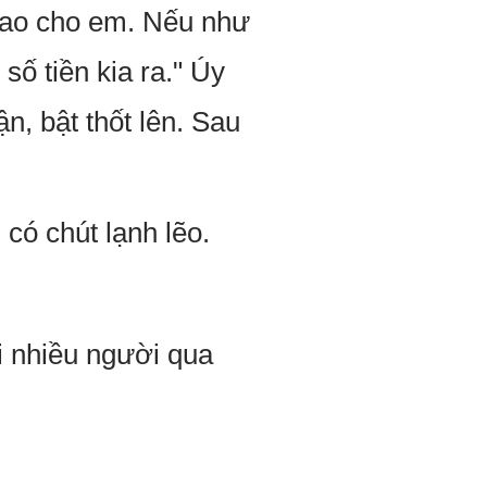
trao cho em. Nếu như
ố tiền kia ra." Úy
, bật thốt lên. Sau
 có chút lạnh lẽo.
i nhiều người qua