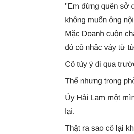
"Em đừng quên sở dĩ
không muốn ông nội k
Mặc Doanh cuộn chặt
đó cô nhấc váy từ t
Cô tùy ý đi qua trướ
Thế nhưng trong ph
Úy Hải Lam một mình
lại.
Thật ra sao cô lại k