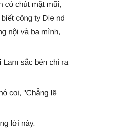
h có chút mặt mũi,
 biết công ty Die nd
ng nội và ba mình,
ải Lam sắc bén chỉ ra
hó coi, "Chẳng lẽ
ng lời này.