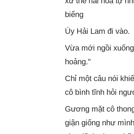
xử thế hài hòa tự nh
biếng
Úy Hải Lam đi vào.
Vừa mới ngồi xuống,
hoảng."
Chỉ một câu nói khi
cô bình tĩnh hỏi ngư
Gương mặt cô thong
giận giống như mình 