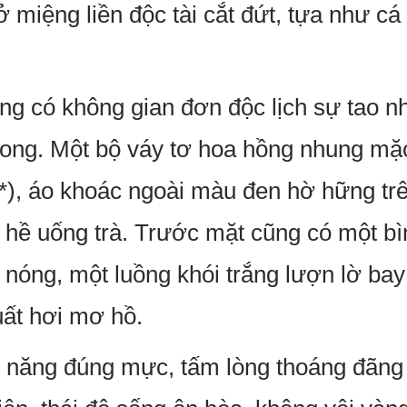
 miệng liền độc tài cắt đứt, tựa như cá 
ng có không gian đơn độc lịch sự tao 
trong. Một bộ váy tơ hoa hồng nhung mặ
(*), áo khoác ngoài màu đen hờ hững trê
hề uống trà. Trước mặt cũng có một b
 nóng, một luồng khói trắng lượn lờ bay
uất hơi mơ hồ.
ói năng đúng mực, tấm lòng thoáng đãng