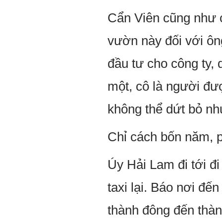
Cẩn Viên cũng như c
vườn này đối với ông
đầu tư cho công ty,
một, cô là người đư
không thể dứt bỏ như
Chỉ cách bốn năm, p
Úy Hải Lam đi tới đi
taxi lại. Báo nơi đế
thành đông đến thành