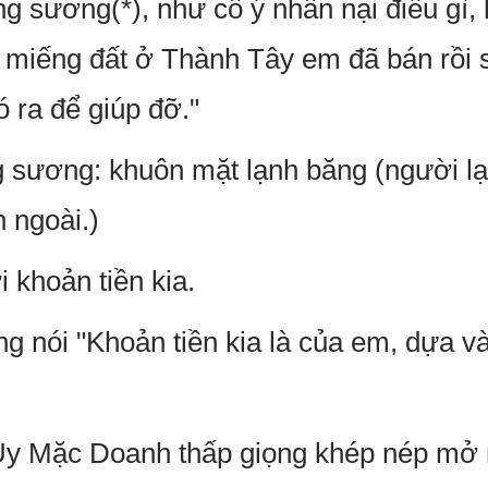
 sương(*), như cố ý nhẫn nại điều gì, l
miếng đất ở Thành Tây em đã bán rồi s
ó ra để giúp đỡ."
 sương: khuôn mặt lạnh băng (người lạ
 ngoài.)
i khoản tiền kia.
 nói "Khoản tiền kia là của em, dựa vào
n Úy Mặc Doanh thấp giọng khép nép mở