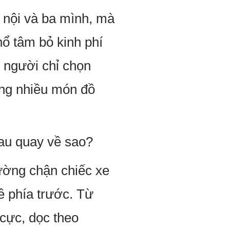
 nội và ba mình, mà
hổ tâm bỏ kinh phí
i người chỉ chọn
ũng nhiều món đồ
hau quay về sao?
đường chận chiếc xe
ề phía trước. Từ
 cực, dọc theo