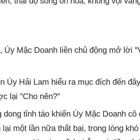
iên, thái độ sống ôn hòa, không vội vàn
 Úy Mặc Doanh liền chủ động mở lời "V
ến Úy Hải Lam hiểu ra mục đích đến đây
ợc lại "Cho nên?"
 dong tỉnh táo khiến Úy Mặc Doanh cô 
lại một lần nữa thất bại, trong lòng kh