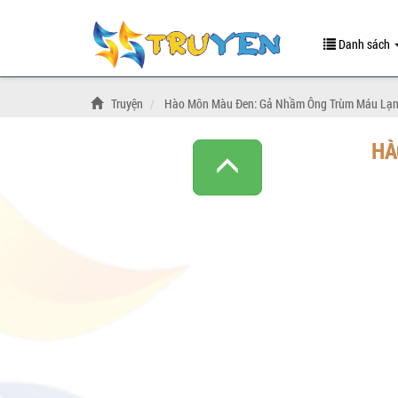
Danh sách
Truyện
Hào Môn Màu Đen: Gả Nhầm Ông Trùm Máu Lạ
HÀ