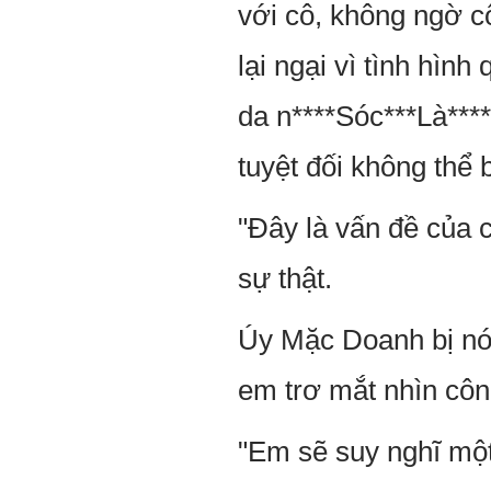
với cô, không ngờ c
lại ngại vì tình hìn
da n****Sóc***Là****
tuyệt đối không thể b
"Đây là vấn đề của c
sự thật.
Úy Mặc Doanh bị nói
em trơ mắt nhìn côn
"Em sẽ suy nghĩ một 