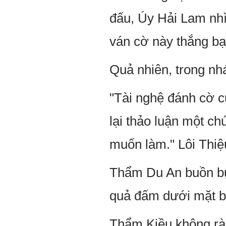
đấu, Úy Hải Lam nhì
ván cờ này thắng bạ
Quả nhiên, trong nh
"Tài nghệ đánh cờ c
lại thảo luận một ch
muốn làm." Lôi Thiệ
Thẩm Du An buồn bự
quả đấm dưới mặt b
Thẩm Kiều không ràn