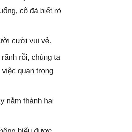
ống, cô đã biết rõ
ời cười vui vẻ.
rãnh rỗi, chúng ta
 việc quan trọng
y nắm thành hai
không hiểu được