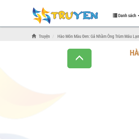
Danh sách
Truyện
Hào Môn Màu Đen: Gả Nhầm Ông Trùm Máu Lạ
HÀ