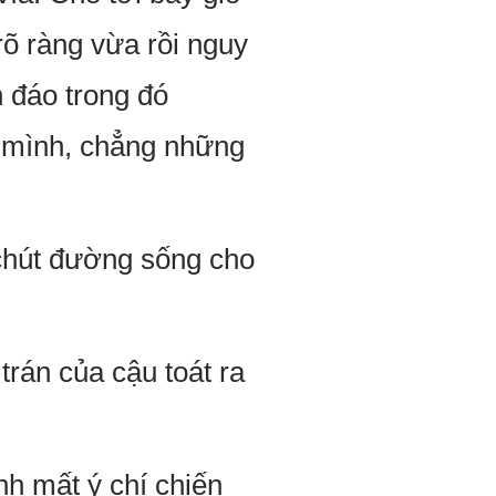
rõ ràng vừa rồi nguy
 đáo trong đó
a mình, chẳng những
 chút đường sống cho
rán của cậu toát ra
nh mất ý chí chiến