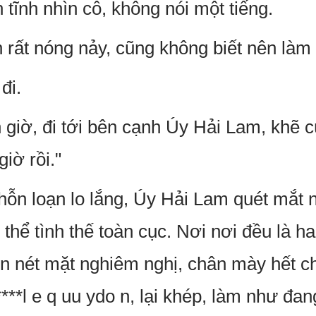
tĩnh nhìn cô, không nói một tiếng.
rất nóng nảy, cũng không biết nên làm
đi.
 giờ, đi tới bên cạnh Úy Hải Lam, khẽ c
iờ rồi."
hỗn loạn lo lắng, Úy Hải Lam quét mắt n
 thể tình thế toàn cục. Nơi nơi đều là h
ện nét mặt nghiêm nghị, chân mày hết c
***l e q uu ydo n, lại khép, làm như đan