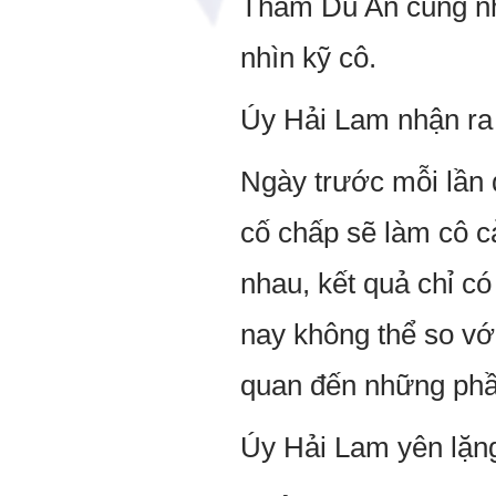
Thẩm Du An cũng nh
nhìn kỹ cô.
Úy Hải Lam nhận ra 
Ngày trước mỗi lần 
cố chấp sẽ làm cô c
nhau, kết quả chỉ c
nay không thể so với
quan đến những phầ
Úy Hải Lam yên lặng