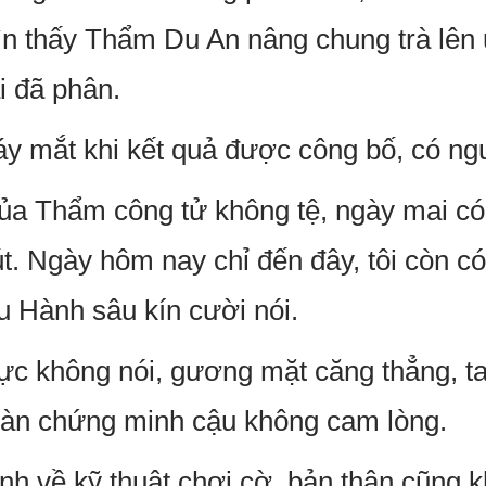
n thấy Thẩm Du An nâng chung trà lên u
i đã phân.
áy mắt khi kết quả được công bố, có ngư
ủa Thẩm công tử không tệ, ngày mai có 
út. Ngày hôm nay chỉ đến đây, tôi còn có
u Hành sâu kín cười nói.
c không nói, gương mặt căng thẳng, ta
àn chứng minh cậu không cam lòng.
h về kỹ thuật chơi cờ, bản thân cũng 