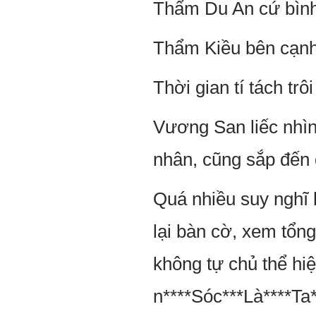
Thẩm Du An cứ bình 
Thẩm Kiều bên cạnh 
Thời gian tí tách trôi 
Vương San liếc nhìn
nhân, cũng sắp đến g
Quá nhiều suy nghĩ 
lại bàn cờ, xem tổng
không tự chủ thể hi
n****Sóc***Là****Ta*