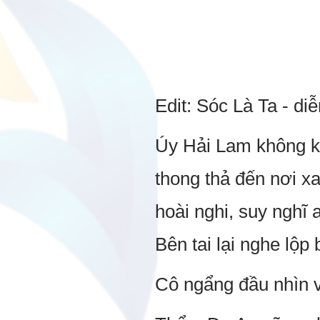
Edit: Sóc Là Ta - di
Úy Hải Lam không kị
thong thả đến nơi x
hoài nghi, suy nghĩ a
Bên tai lại nghe lộ
Cô ngẩng đầu nhìn v