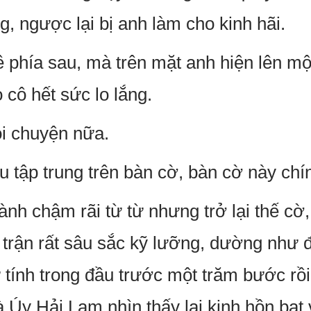
g, ngược lại bị anh làm cho kinh hãi.
về phía sau, mà trên mặt anh hiện lên m
 cô hết sức lo lắng.
ói chuyện nữa.
u tập trung trên bàn cờ, bàn cờ này chí
nh chậm rãi từ từ nhưng trở lại thế cờ,
 trận rất sâu sắc kỹ lưỡng, dường như đ
tính trong đầu trước một trăm bước rồ
Úy Hải Lam nhìn thấy lại kinh hồn bạt 