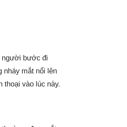
y người bước đi
g nháy mắt nổi lên
n thoại vào lúc này.