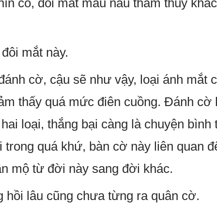
ìn cô, đôi mắt màu nâu thâm thúy khá
đôi mắt này.
đánh cờ, cậu sẽ như vậy, loại ánh mắt
ảm thấy quá mức điên cuồng. Đánh cờ l
ó hai loại, thắng bại càng là chuyện bì
 trong quá khứ, bàn cờ này liên quan đế
n mộ từ đời này sang đời khác.
 hồi lâu cũng chưa từng ra quân cờ.