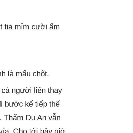
ột tia mỉm cười ấm
nh là mấu chốt.
 cả người liền thay
i bước kế tiếp thế
i. Thẩm Du An vẫn
vía. Cho tới bây giờ