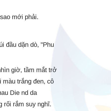
 sao mới phải.
úi đầu dặn dò, "Phu
hìn giờ, tầm mắt trở
ai màu trắng đen, cô
hau Die nd da
g rối rắm suy nghĩ.