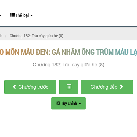
Thể loại
nh
Chương 182: Trái cây giữa hè (8)
O MÔN MÀU ĐEN: GẢ NHẦM ÔNG TRÙM MÁU L
Chương 182: Trái cây giữa hè (8)
Chương
trước
Chương
tiếp
Tùy chỉnh