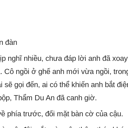
ễn đàn
p nghĩ nhiều, chưa đáp lời anh đã xoa
a. Cô ngồi ở ghế anh mới vừa ngồi, tron
i sẽ gọi đến, ai có thể khiến anh bắt điệ
p bộp, Thẩm Du An đã canh giờ.
ề phía trước, đối mặt bàn cờ của cậu.