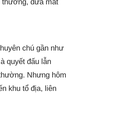
c thường, đưa mắt
 chuyên chú gần như
à quyết đấu lẫn
nh thường. Nhưng hôm
n khu tổ địa, liên