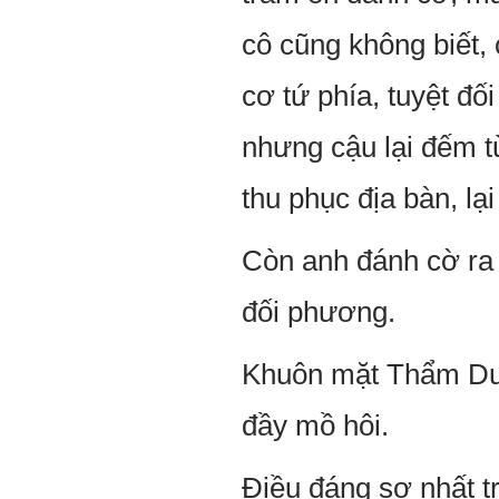
cô cũng không biết, 
cơ tứ phía, tuyệt đ
nhưng cậu lại đếm t
thu phục địa bàn, lạ
Còn anh đánh cờ ra 
đối phương.
Khuôn mặt Thẩm Du 
đầy mồ hôi.
Điều đáng sợ nhất t