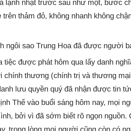
à lạnh nhạt trước sau như một, bước ch
ẹ trên thảm đỏ, không nhanh không ch
nh ngôi sao Trung Hoa đã được người b
 tiệc được phát hôm qua lấy danh nghĩ
ới chính thương (chính trị và thương m
danh lưu quyền quý đã nhận được tin tức
hịnh Thế vào buổi sáng hôm nay, mọi n
nh, bởi vì đã sớm biết rõ ngọn nguồn. 
ày, trong lòng mọi người cũng còn có ng