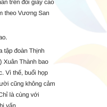
ân trên đôi giày cao
ậm theo Vương San
ao.
a tập đoàn Thịnh
ại) Xuân Thành bao
. Vì thế, buổi họp
gười cũng không cảm
Chỉ là cùng với
hi vấn.