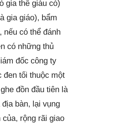
 gia thế giàu có)
à gia giáo), bẩm
g, nếu có thể đánh
ên có những thủ
giám đốc công ty
 đen tối thuộc một
ghe đồn đầu tiên là
địa bàn, lại vụng
của, rộng rãi giao