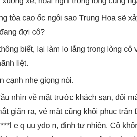
 xuống xe, hoài nghi trong lòng cũng n
ong tòa cao ốc ngôi sao Trung Hoa sẽ xả
 đang đợi cô?
ông biết, lại làm lo lắng trong lòng cô
ãnh liệt.
n cạnh nhẹ giọng nói.
u nhìn về mặt trước khách sạn, đôi mà
mắt giãn ra, vẻ mặt cũng khôi phục trấn 
***l e q uu ydo n, định tự nhiên. Cô khô