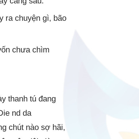
gày càng sâu.
y ra chuyện gì, bão
 vốn chưa chìm
y thanh tú đang
Die nd da
ng chút nào sợ hãi,