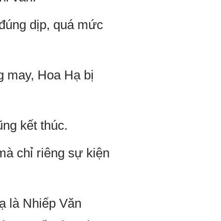
 đúng dịp, quá mức
g may, Hoa Hạ bị
ng kết thúc.
à chỉ riêng sự kiện
ạ là Nhiếp Văn