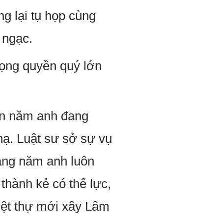
g lại tụ họp cùng
 ngạc.
vọng quyền quý lớn
ốn năm anh đang
hạ. Luật sư sở sự vụ
hàng năm anh luôn
thành kẻ có thế lực,
iệt thự mới xây Lâm