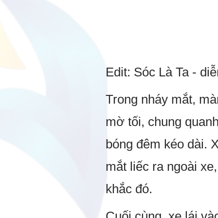
Edit: Sóc Là Ta - di
Trong nháy mắt, màn
mờ tối, chung quanh 
bóng đêm kéo dài. X
mắt liếc ra ngoài x
khắc đó.
Cuối cùng, xe lái v