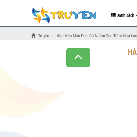
Danh sách
Truyện
Hào Môn Màu Đen: Gả Nhầm Ông Trùm Máu Lạ
HÀ