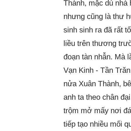
Thành, mặc dù nhà h
nhưng cũng là thư h
sinh sinh ra đã rất 
liều trên thương tr
đoạn tàn nhẫn. Mà l
Vạn Kinh - Tần Trăn,
nửa Xuân Thành, bên
anh ta theo chân đại
trộm mở mấy nơi đán
tiếp tạo nhiều mối q