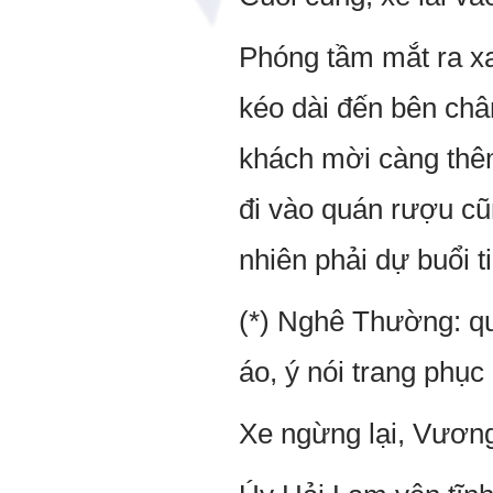
Phóng tầm mắt ra xa
kéo dài đến bên chân
khách mời càng thê
đi vào quán rượu cũ
nhiên phải dự buổi ti
(*) Nghê Thường: qu
áo, ý nói trang phục
Xe ngừng lại, Vương