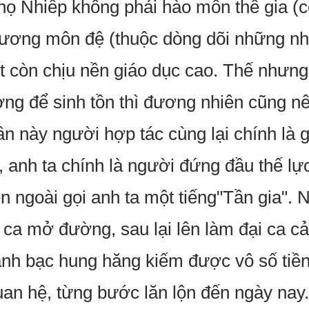
ọ Nhiếp không phải hào môn thế gia (có
ương môn đệ (thuộc dòng dõi những nh
tốt còn chịu nền giáo dục cao. Thế nhưn
ường để sinh tồn thì đương nhiên cũng n
ần này người hợp tác cùng lại chính là 
 anh ta chính là người đứng đầu thế lực
 ngoài gọi anh ta một tiếng"Tần gia". N
 ca mở đường, sau lại lên làm đại ca cả 
h bạc hung hăng kiếm được vô số tiền 
uan hệ, từng bước lăn lộn đến ngày nay.