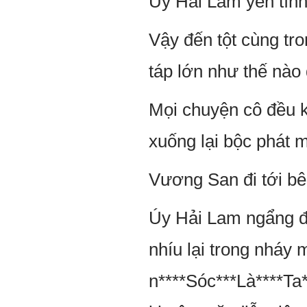
Úy Hải Lam yên tĩnh
Vậy đến tột cùng tr
táp lớn như thế nào
Mọi chuyện cô đều kh
xuống lại bộc phát m
Vương San đi tới bê
Úy Hải Lam ngẩng đầ
nhíu lại trong nháy 
n****Sóc***Là****Ta*