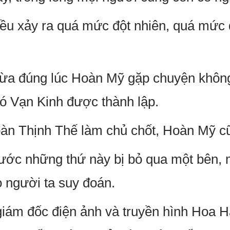
đều xảy ra quá mức đột nhiên, quá mức
ừa đúng lúc Hoàn Mỹ gặp chuyện khôn
ó Vạn Kinh được thành lập.
oàn Thịnh Thế làm chủ chốt, Hoàn Mỹ cũ
rước những thứ này bị bỏ qua một bên, m
 người ta suy đoán.
giám đốc điện ảnh và truyền hình Hoa H