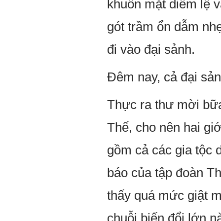
khuôn mặt diễm lệ v
gót trầm ổn dẫm nh
đi vào đại sảnh.
Đêm nay, cả đại sả
Thực ra thư mời bữa
Thế, cho nên hai gi
gồm cả các gia tộc 
báo của tập đoàn T
thấy quá mức giật mì
chuỗi biến đổi lớn n