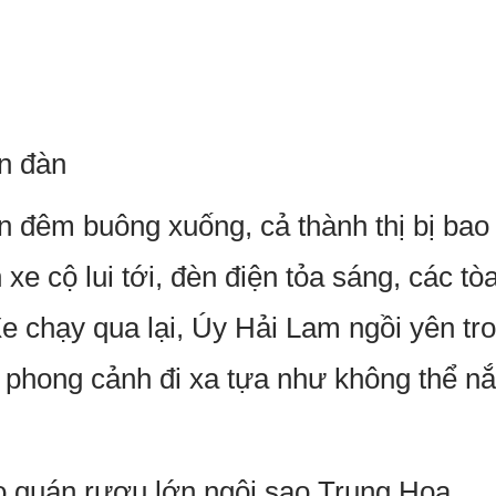
ễn đàn
 đêm buông xuống, cả thành thị bị bao
xe cộ lui tới, đèn điện tỏa sáng, các tò
e chạy qua lại, Úy Hải Lam ngồi yên tr
e, phong cảnh đi xa tựa như không thể 
ào quán rượu lớn ngôi sao Trung Hoa.