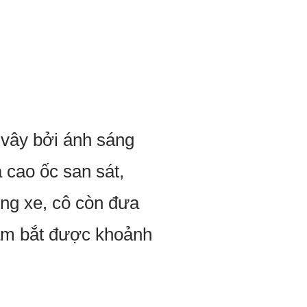
 vây bởi ánh sáng
a cao ốc san sát,
ong xe, cô còn đưa
nắm bắt được khoảnh