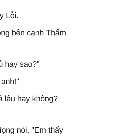
y Lỗi.
uống bên cạnh Thẩm
ủ hay sao?"
 anh!"
á lâu hay không?
ọng nói, "Em thấy