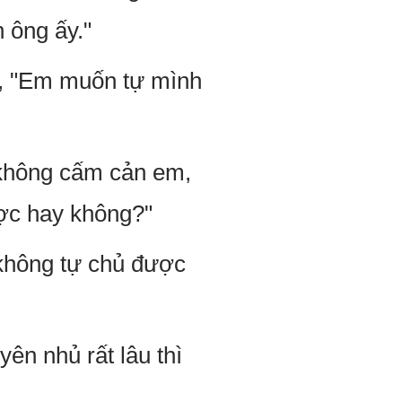
h ông ấy."
i, "Em muốn tự mình
 không cấm cản em,
ược hay không?"
không tự chủ được
ên nhủ rất lâu thì