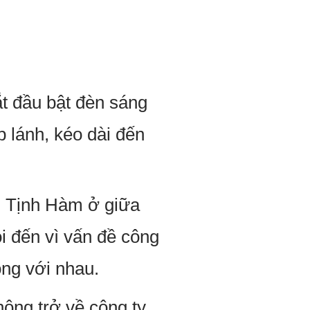
t đầu bật đèn sáng
 lánh, kéo dài đến
. Tịnh Hàm ở giữa
i đến vì vấn đề công
ông với nhau.
ng trở về công ty,