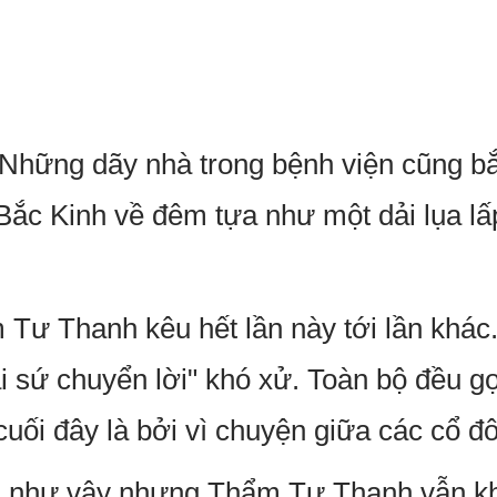
Những dãy nhà trong bệnh viện cũng bắ
ắc Kinh về đêm tựa như một dải lụa lấp
.
 Tư Thanh kêu hết lần này tới lần khác
i sứ chuyển lời" khó xử. Toàn bộ đều gọ
 cuối đây là bởi vì chuyện giữa các cổ đ
n như vậy nhưng Thẩm Tư Thanh vẫn khô