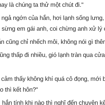
ay là chúng ta thử một chút đi."
ộ ngả ngớn của hắn, hơi lạnh sống lưng
sừng em gái anh, coi chừng anh xử lý 
ắn cũng chỉ nhếch môi, không nói gì thê
cũng thấp đi nhiều, gió lạnh tràn qua cử
i cảm thấy không khí quá cô đọng, mới b
o thì kết hôn?"
 hắn tính khi nào thì nghĩ đến chuyện k