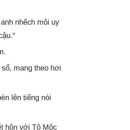
, anh nhếch môi uy
cậu."
m.
a sổ, mang theo hơi
èn lên tiếng nói
ết hôn với Tô Mộc