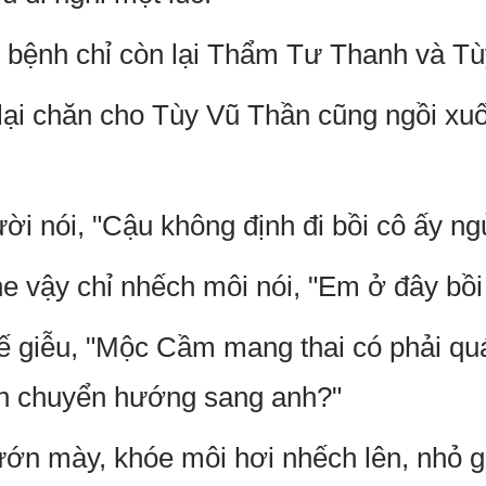
 bệnh chỉ còn lại Thẩm Tư Thanh và Tù
 lại chăn cho Tùy Vũ Thần cũng ngồi x
ời nói, "Cậu không định đi bồi cô ấy ng
vậy chỉ nhếch môi nói, "Em ở đây bồi
hế giễu, "Mộc Cầm mang thai có phải qu
ốn chuyển hướng sang anh?"
n mày, khóe môi hơi nhếch lên, nhỏ gi