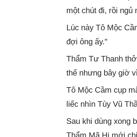
một chút đi, rồi ngủ
Lúc này Tô Mộc Cầm 
đợi ông ấy."
Thẩm Tư Thanh thở 
thế nhưng bây giờ v
Tô Mộc Cầm cụp mắt
liếc nhìn Tùy Vũ Th
Sau khi dùng xong bữ
Thẩm Mã Hi mới chịu