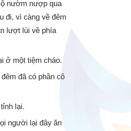
 cộ nườm nượp qua
u đi, vì càng về đêm
 lượt lùi về phía
i ở một tiệm cháo.
ề đêm đã có phần cô
ỉnh lại.
ọi người lại đây ăn