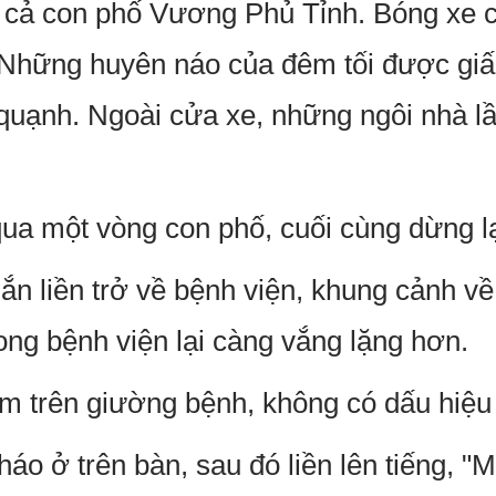
 cả con phố Vương Phủ Tỉnh. Bóng xe
. Những huyên náo của đêm tối được giấ
quạnh. Ngoài cửa xe, những ngôi nhà lần
a một vòng con phố, cuối cùng dừng lạ
ắn liền trở về bệnh viện, khung cảnh v
ong bệnh viện lại càng vắng lặng hơn.
 trên giường bệnh, không có dấu hiệu t
o ở trên bàn, sau đó liền lên tiếng, "M