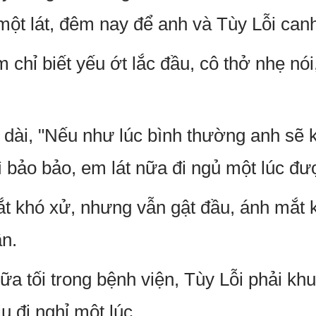
 một lát, đêm nay để anh và Tùy Lỗi can
chỉ biết yếu ớt lắc đầu, cô thở nhẹ nó
dài, "Nếu như lúc bình thường anh sẽ
ì bảo bảo, em lát nữa đi ngủ một lúc đ
 khó xử, nhưng vẫn gật đầu, ánh mắt 
ần.
a tối trong bệnh viện, Tùy Lỗi phải khuy
 đi nghỉ một lúc.