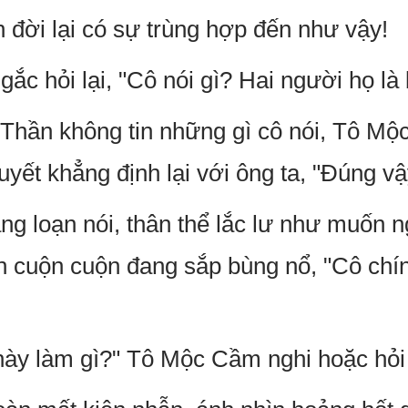
n đời lại có sự trùng hợp đến như vậy!
ắc hỏi lại, "Cô nói gì? Hai người họ là
Thần không tin những gì cô nói, Tô Mộ
uyết khẳng định lại với ông ta, "Đúng vậ
ảng loạn nói, thân thể lắc lư như muốn 
 cuộn cuộn đang sắp bùng nổ, "Cô chín
này làm gì?" Tô Mộc Cầm nghi hoặc hỏi 