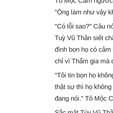
Tô Mộc Cầm ngước mắ
"Ông làm như vậy kh
"Có lỗi sao?" Câu n
Tuỳ Vũ Thần siết chặ
đình bọn họ có cảm 
chỉ vì Thẩm gia mà c
"Tôi tin bọn họ khô
thật sự thì họ không
đang nói." Tô Mộc C
Sắc mặt Tùy Vũ Thần