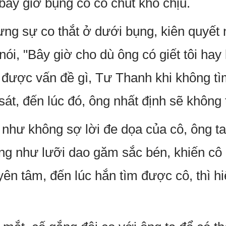
bây giờ bụng cô có chút khó chịu.
g sự co thắt ở dưới bụng, kiên quyết 
nói, "Bây giờ cho dù ông có giết tôi hay
 được vấn đề gì, Tư Thanh khi không tìm
át, đến lúc đó, ông nhất định sẽ không t
hư không sợ lời đe dọa của cô, ông ta 
ống như lưỡi dao găm sắc bén, khiến cô
yên tâm, đến lúc hắn tìm được cô, thì 