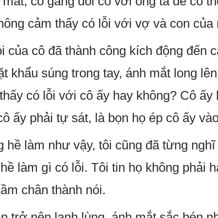
t, cố gắng đôi co với ông ta để có thể
ông cảm thấy có lỗi với vợ và con của
ói của cô đã thành công kích động đến 
t khẩu súng trong tay, ánh mắt long lên
thấy có lỗi với cô ấy hay không? Cô ấy 
ô ấy phải tự sát, là bọn họ ép cô ấy v
ng hề làm như vậy, tôi cũng đã từng ngh
 hề làm gì có lỗi. Tôi tin họ không phả
ầm chân thành nói.
 trở nên lạnh lùng, ánh mắt sắc bén nh