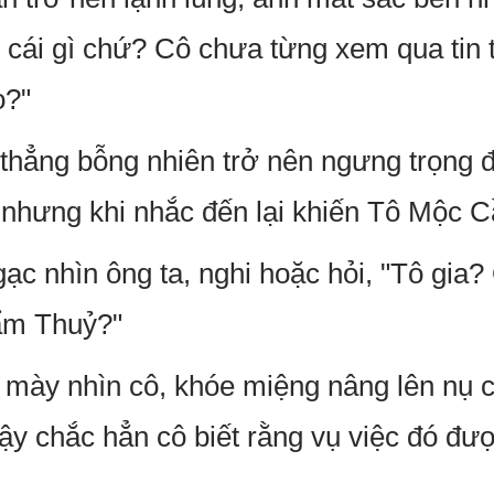
ết cái gì chứ? Cô chưa từng xem qua tin
o?"
thẳng bỗng nhiên trở nên ngưng trọng đ
, nhưng khi nhắc đến lại khiến Tô Mộc 
c nhìn ông ta, nghi hoặc hỏi, "Tô gia?
ẩm Thuỷ?"
mày nhìn cô, khóe miệng nâng lên nụ c
vậy chắc hẳn cô biết rằng vụ việc đó đư