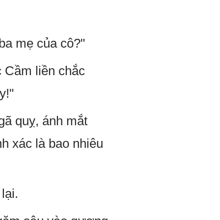
 ba mẹ của cô?"
c Cầm liền chắc
y!"
ngã quỵ, ánh mắt
h xác là bao nhiêu
lại.