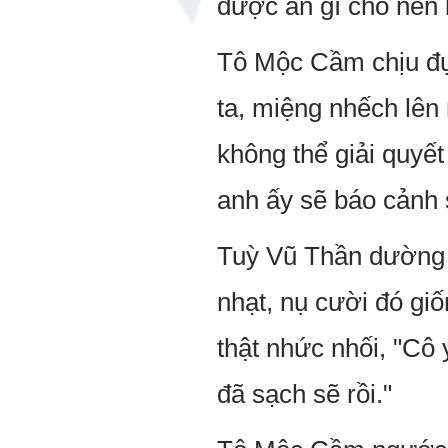
được ăn gì cho nên 
Tô Mộc Cầm chịu đựn
ta, miệng nhếch lên 
không thể giải quyết
anh ấy sẽ báo cảnh s
Tuỳ Vũ Thần dường n
nhạt, nụ cười đó gi
thật nhức nhối, "Cô 
đã sạch sẽ rồi."