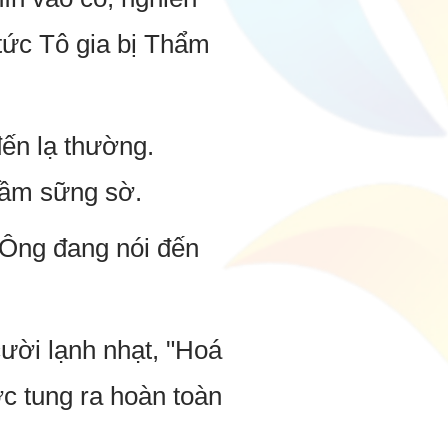
 tức Tô gia bị Thẩm
ến lạ thường.
Cầm sững sờ.
 Ông đang nói đến
ười lạnh nhạt, "Hoá
ợc tung ra hoàn toàn