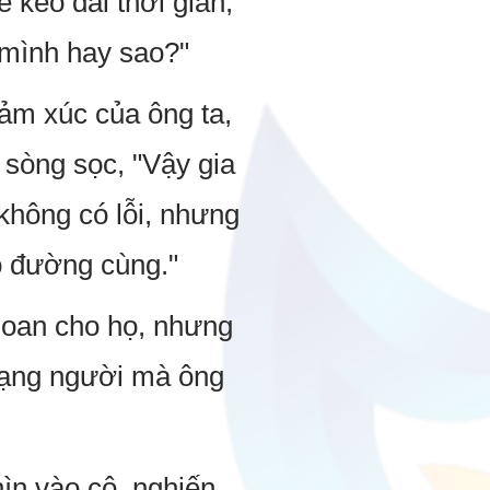
 kéo dài thời gian,
 mình hay sao?"
cảm xúc của ông ta,
 sòng sọc, "Vậy gia
không có lỗi, nhưng
ào đường cùng."
ĩ oan cho họ, nhưng
i hạng người mà ông
ìn vào cô, nghiến