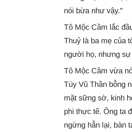
nói bừa như vậy."
Tô Mộc Cầm lắc đầu
Thuỷ là ba mẹ của tô
người họ, nhưng sự 
Tô Mộc Cầm vừa nói 
Tùy Vũ Thần bỗng nh
mặt sững sờ, kinh h
phi thực tế. Ông ta 
ngừng hẳn lại, bàn t