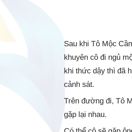
Sau khi Tô Mộc Cầm
khuyên cô đi ngủ mộ
khi thức dậy thì đã
cảnh sát.
Trên đường đi, Tô M
gặp lại nhau.
Có thể cô sẽ gặp ôn