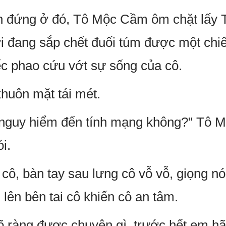
hắn đứng ở đó, Tô Mộc Cầm ôm chặt lấ
 đang sắp chết đuối túm được một chiế
c phao cứu vớt sự sống của cô.
huôn mặt tái mét.
bị nguy hiểm đến tính mạng không?" Tô M
i.
, bàn tay sau lưng cô vỗ vỗ, giọng nó
 lên bên tai cô khiến cô an tâm.
õ ràng được chuyện gì, trước hết em hãy