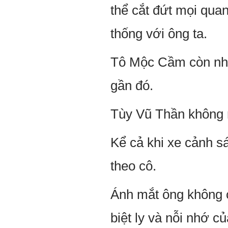
thể cắt đứt mọi qua
thống với ông ta.
Tô Mộc Cầm còn nhớ 
gần đó.
Tùy Vũ Thần không r
Kể cả khi xe cảnh s
theo cô.
Ánh mắt ông không c
biệt ly và nỗi nhớ c