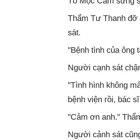
Tô Mộc Cầm sững sờ,
Thẩm Tư Thanh đỡ lấ
sát.
"Bệnh tình của ông 
Người cạnh sát chậm 
"Tình hình không mấ
bệnh viện rồi, bác s
"Cảm ơn anh." Thẩm
Người cảnh sát cũng