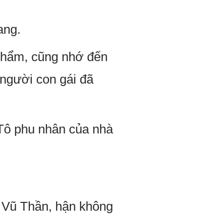
ang.
Thẩm, cũng nhớ đến
người con gái đã
 Tô phu nhân của nhà
ùy Vũ Thần, hận không