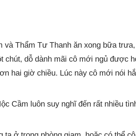
 và Thẩm Tư Thanh ăn xong bữa trưa,
t chút, dỗ dành mãi cô mới ngủ được h
 hơn hai giờ chiều. Lúc này cô mới nói 
ộc Cầm luôn suy nghĩ đến rất nhiều tìn
g ta ở trong phòng giam, hoặc có thể cô