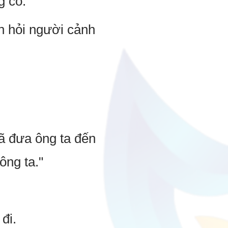
g cô.
h hỏi người cảnh
ã đưa ông ta đến
ông ta."
đi.