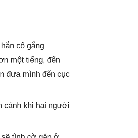
 hắn cố gắng
ơn một tiếng, đến
hắn đưa mình đến cục
h cảnh khi hai người
 sẽ tình cờ gặp ở