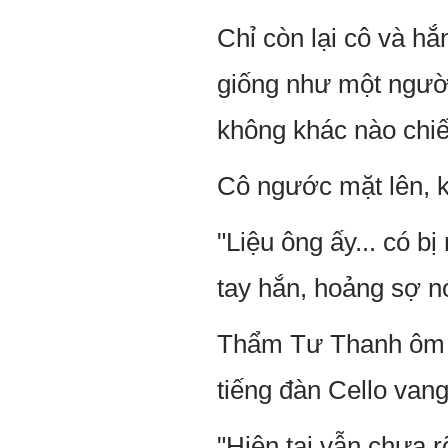
Chỉ còn lại cô và 
giống như một người
không khác nào chiế
Cô ngước mặt lên, k
"Liệu ông ấy... có 
tay hắn, hoảng sợ nó
Thẩm Tư Thanh ôm cô
tiếng đàn Cello vang
"Hiện tại vẫn chưa r