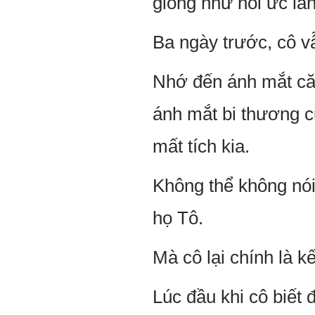
giống như hồi ức lần
Ba ngày trước, cô v
Nhớ đến ánh mắt că
ánh mắt bi thương 
mất tích kia.
Không thể không nói
họ Tô.
Mà cô lại chính là k
Lúc đầu khi cô biết 