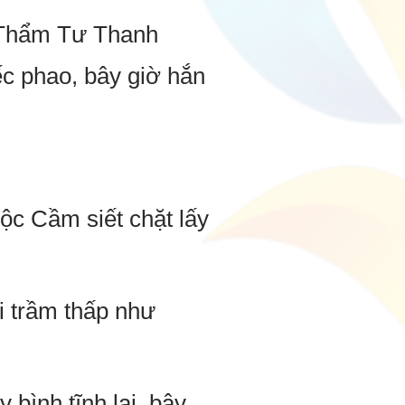
y Thẩm Tư Thanh
c phao, bây giờ hắn
ộc Cầm siết chặt lấy
i trầm thấp như
 bình tĩnh lại, bây