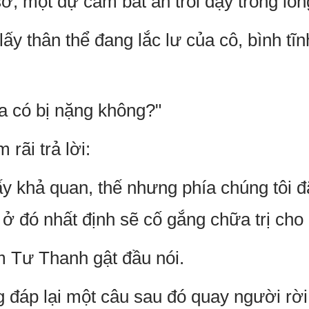
 một dự cảm bất an trỗi dậy trong lòn
y thân thể đang lắc lư của cô, bình tĩn
ta có bị nặng không?"
rãi trả lời:
y khả quan, thế nhưng phía chúng tôi đ
ĩ ở đó nhất định sẽ cố gắng chữa trị cho 
 Tư Thanh gật đầu nói.
 đáp lại một câu sau đó quay người rời 