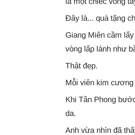
là một chiếc vòng t
Đây là... quà tặng c
Giang Miên cầm lấy c
vòng lấp lánh như bầ
Thật đẹp.
Mỗi viên kim cương 
Khi Tần Phong bước
da.
Anh vừa nhìn đã thấ