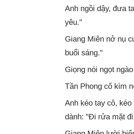
Anh ngồi dậy, đưa t
yêu."
Giang Miên nở nụ cư
buổi sáng."
Giọng nói ngọt ngào
Tần Phong cố kìm né
Anh kéo tay cô, kéo
dành: "Đi rửa mặt đ
Giang Miên lười biế