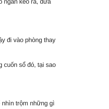
o ngăn kéo ra, đưa
dậy đi vào phòng thay
 cuốn sổ đó, tại sao
 nhìn trộm những gì