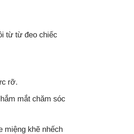
i từ từ đeo chiếc
ực rỡ.
 nhắm mắt chăm sóc
óe miệng khẽ nhếch