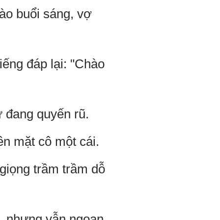
ào buổi sáng, vợ
iếng đáp lại: "Chào
ư đang quyến rũ.
ên mặt cô một cái.
giọng trầm trầm dỗ
i, nhưng vẫn ngoan