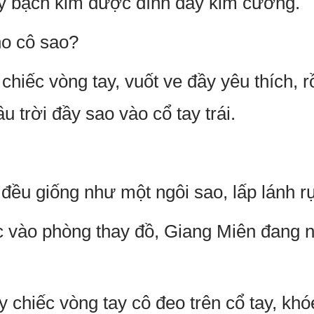
ay bạch kim được đính đầy kim cương.
ho cô sao?
hiếc vòng tay, vuốt ve đầy yêu thích, rồ
u trời đầy sao vào cổ tay trái.
đều giống như một ngôi sao, lấp lánh r
 vào phòng thay đồ, Giang Miên đang
y chiếc vòng tay cô đeo trên cổ tay, kh