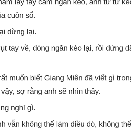
ắm lấy tay cầm ngăn kéo, anh từ từ ké
ìa cuốn sổ.
i dừng lại.
rụt tay về, đóng ngăn kéo lại, rồi đứng 
t muốn biết Giang Miên đã viết gì trong
 vậy, sợ rằng anh sẽ nhìn thấy.
ng nghĩ gì.
h vẫn không thể làm điều đó, không thể