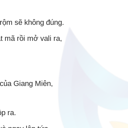
 trộm sẽ không đúng.
 mã rồi mở vali ra,
 của Giang Miên,
p ra.