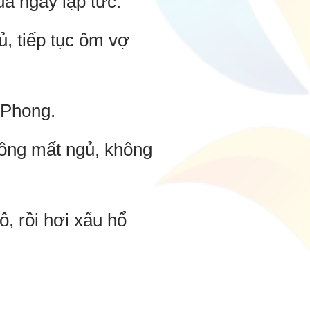
à ngay lập tức.
, tiếp tục ôm vợ
 Phong.
hông mất ngủ, không
, rồi hơi xấu hổ