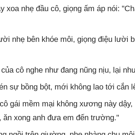
ay xoa nhẹ đầu cô, giọng ấm áp nói: "Ch
ời nhẹ bên khóe môi, giọng điệu lười b
 của cô nghe như đang nũng nịu, lại nh
n sự bồng bột, mới không lao tới cắn l
 cô gái mềm mại không xương này dậy, 
i, ăn xong anh đưa em đến trường."
ng ngồi trên giường, nhẹ nhàng chu mô