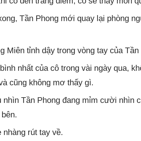
hi cô đến trang điểm, cô sẽ thấy món qu
 xong, Tần Phong mới quay lại phòng ngủ
 Miên tỉnh dậy trong vòng tay của Tần
 bình nhất của cô trong vài ngày qua, k
và cũng không mơ thấy gì.
 nhìn Tần Phong đang mỉm cười nhìn cô
 bên.
nhàng rút tay về.