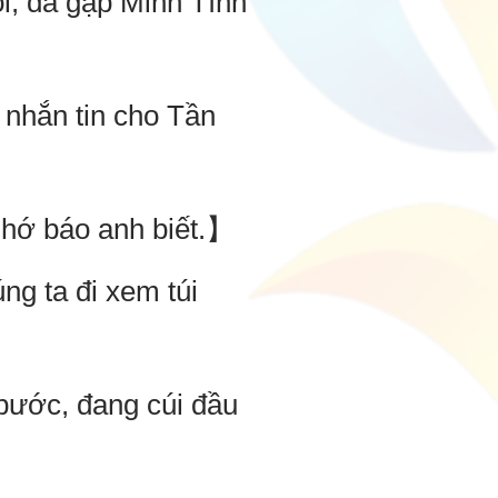
ồi, đã gặp Minh Tình
 nhắn tin cho Tần
 nhớ báo anh biết.】
ng ta đi xem túi
 bước, đang cúi đầu