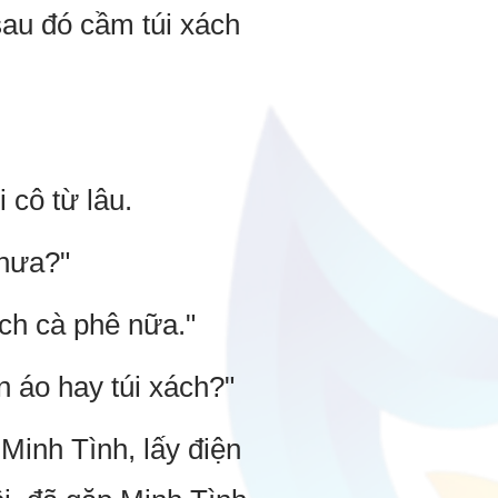
sau đó cầm túi xách
 cô từ lâu.
chưa?"
ách cà phê nữa."
 áo hay túi xách?"
Minh Tình, lấy điện