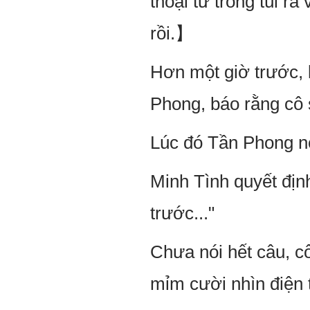
thoại từ trong túi 
rồi.】
Hơn một giờ trước, 
Phong, báo rằng cô 
Lúc đó Tần Phong nó
Minh Tình quyết định
trước..."
Chưa nói hết câu, cô
mỉm cười nhìn điện 