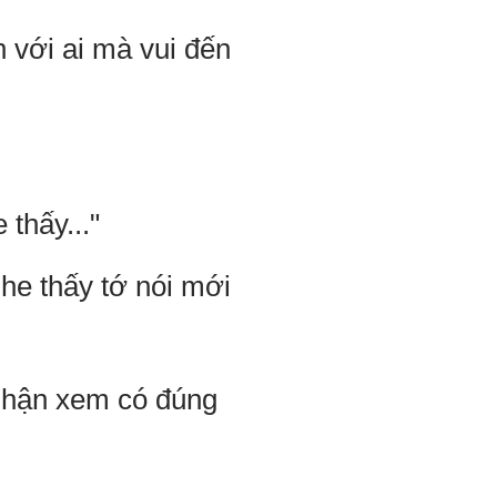
n với ai mà vui đến
thấy..."
he thấy tớ nói mới
 nhận xem có đúng