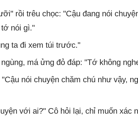
ưỡi" rồi trêu chọc: "Cậu đang nói chuyệ
tớ nói gì."
ng ta đi xem túi trước."
ngùng, má ửng đỏ đáp: "Tớ không nghe 
 "Cậu nói chuyện chăm chú như vậy, ng
huyện với ai?" Cô hỏi lại, chỉ muốn xác