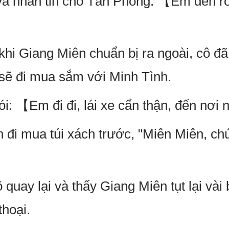
ra và nhắn tin cho Tần Phong: 【Em đến r
khi Giang Miên chuẩn bị ra ngoài, cô đã
sẽ đi mua sắm với Minh Tình.
i: 【Em đi đi, lái xe cẩn thận, đến nơi
 đi mua túi xách trước, "Miên Miên, chú
 quay lại và thấy Giang Miên tụt lại vài
thoại.