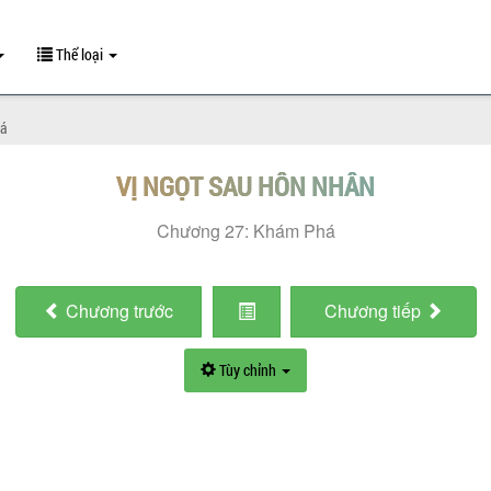
Thể loại
há
VỊ NGỌT SAU HÔN NHÂN
Chương 27: Khám Phá
Chương
trước
Chương
tiếp
Tùy chỉnh