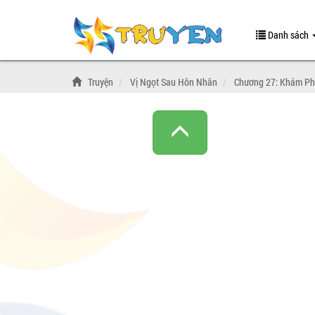
Danh sách
Truyện
Vị Ngọt Sau Hôn Nhân
Chương 27: Khám P