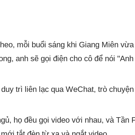
theo, mỗi buổi sáng khi Giang Miên vừa t
ng, anh sẽ gọi điện cho cô để nói "Anh 
duy trì liên lạc qua WeChat, trò chuyện 
 ngủ, họ đều gọi video với nhau, và Tần
mới tắt đèn từ xa và ngắt video.