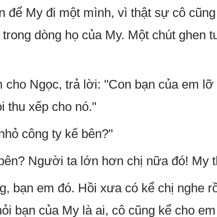
để My đi một mình, vì thật sự cô cũng
i trong dòng họ của My. Một chút ghen 
 cho Ngọc, trả lời: "Con bạn của em lỡ 
i thu xếp cho nó."
nhỏ công ty kế bên?"
bên? Người ta lớn hơn chị nữa đó! My t
g, bạn em đó. Hồi xưa có kể chị nghe 
ỏi bạn của My là ai, cô cũng kể cho em