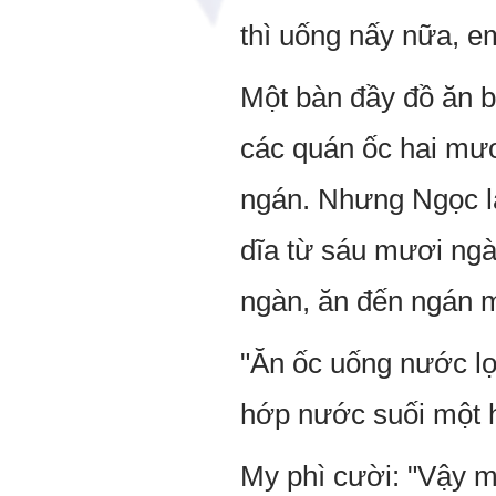
thì uống nấy nữa, em
Một bàn đầy đồ ăn b
các quán ốc hai mươi
ngán. Nhưng Ngọc l
dĩa từ sáu mươi ng
ngàn, ăn đến ngán m
"Ăn ốc uống nước lọc
hớp nước suối một h
My phì cười: "Vậy mu