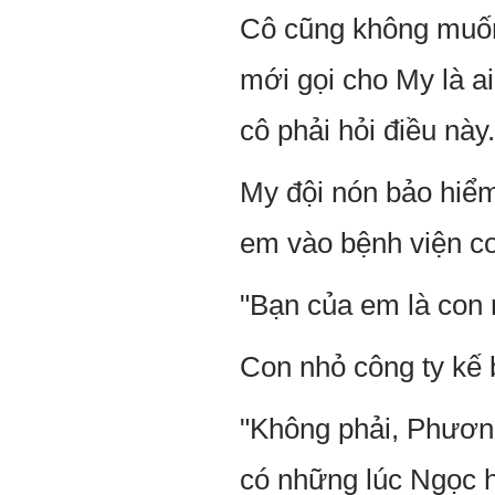
Cô cũng không muốn 
mới gọi cho My là a
cô phải hỏi điều này.
My đội nón bảo hiểm
em vào bệnh viện co
"Bạn của em là con 
Con nhỏ công ty kế 
"Không phải, Phươn
có những lúc Ngọc h