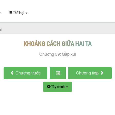
Thể loại
ui
KHOẢNG CÁCH GIỮA HAI TA
Chương 59: Gặp xui
Chương
trước
Chương
tiếp
Tùy chỉnh