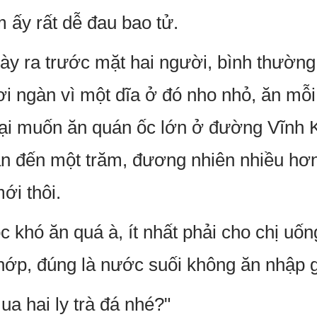
 ấy rất dễ đau bao tử.
ày ra trước mặt hai người, bình thườn
 ngàn vì một dĩa ở đó nho nhỏ, ăn mỗi 
ại muốn ăn quán ốc lớn ở đường Vĩnh K
àn đến một trăm, đương nhiên nhiều hơ
ới thôi.
 khó ăn quá à, ít nhất phải cho chị uố
ớp, đúng là nước suối không ăn nhập g
a hai ly trà đá nhé?"