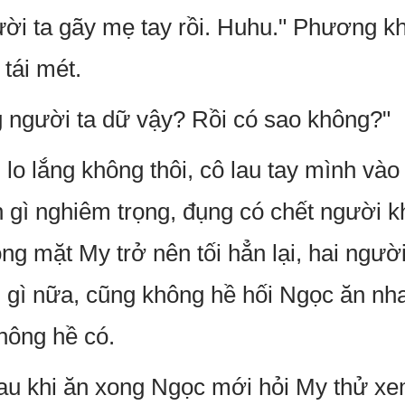
ười ta gãy mẹ tay rồi. Huhu." Phương kh
tái mét.
 người ta dữ vậy? Rồi có sao không?"
o lắng không thôi, cô lau tay mình vào 
gì nghiêm trọng, đụng có chết người kh
ng mặt My trở nên tối hẳn lại, hai ngườ
gì nữa, cũng không hề hối Ngọc ăn nha
hông hề có.
au khi ăn xong Ngọc mới hỏi My thử xe