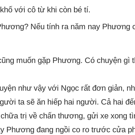
hố với cô từ khi còn bé tí.
à Phương? Nếu tính ra năm nay Phương 
 cũng muốn gặp Phương. Có chuyện gì th
huyện như vậy với Ngọc rất đơn giản, 
gười ta sẽ ăn hiếp hai người. Cả hai đ
hữa trị về chấn thương, gửi xe xong t
y Phương đang ngồi co ro trước cửa ph