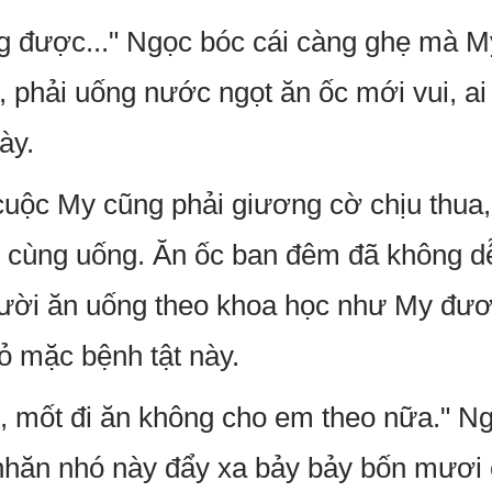
ũng được..." Ngọc bóc cái càng ghẹ mà M
 phải uống nước ngọt ăn ốc mới vui, ai 
ày.
cuộc My cũng phải giương cờ chịu thua,
ời cùng uống. Ăn ốc ban đêm đã không dễ
ười ăn uống theo khoa học như My đươ
ỏ mặc bệnh tật này.
 mốt đi ăn không cho em theo nữa." Ngọ
hăn nhó này đẩy xa bảy bảy bốn mươi 