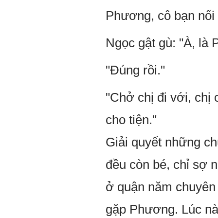
Phương, cô bạn nối k
Ngọc gật gù: "À, l
"Đúng rồi."
"Chở chị đi với, chị
cho tiện."
Giải quyết những c
đều còn bé, chỉ sợ n
ở quận năm chuyên c
gặp Phương. Lúc nà