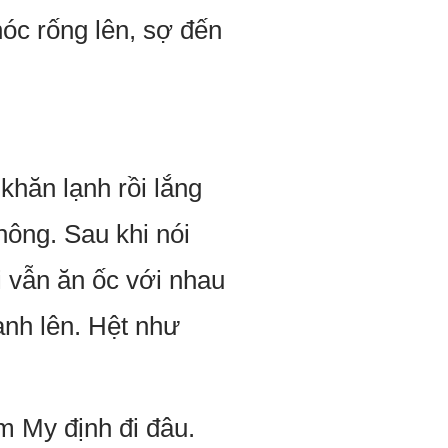
óc rống lên, sợ đến
khăn lạnh rồi lắng
ông. Sau khi nói
i vẫn ăn ốc với nhau
nh lên. Hệt như
m My định đi đâu.