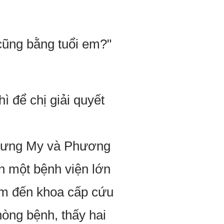
cũng bằng tuổi em?"
ì để chị giải quyết
nhưng My và Phương
ến một bệnh viện lớn
ìm đến khoa cấp cứu
òng bệnh, thấy hai