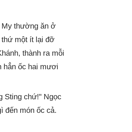
g My thường ăn ở
thứ một ít lại đỡ
hánh, thành ra mỗi
n hẳn ốc hai mươi
ng Sting chứ!" Ngọc
ì đến món ốc cả.