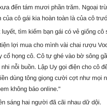
y xưa đến tám mươi phần trăm. Ngoại tr
của cô gái kia hoàn toàn là của cô trư
t luyết, tìm kiếm bạn gái có vẻ giống cô
iện lợi mua cho mình vài chai rượu Vod
 cổ họng cô. Cô tự ghé vào bờ sông gầ
nhi nỗi buồn. Lập Uy gọi điện cho cô đ
iền dùng tông giọng cười cợt như mọi 
 em không báo online."
n sáng hai người đã cãi nhau dữ dội.