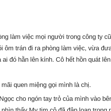
òng làm việc mọi người trong công ty cũ
i ôm trán đi ra phòng làm việc, vừa đư
a ai đó hằn lên kính. Cô hết hồn quát lên
ứ mãi quen miệng gọi mình là chị.
Ngọc cho ngón tay trỏ của mình vào bê
n nhìn thấy My tim cô đã đập loạn trong 