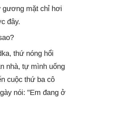
ừ gương mặt chỉ hơi
ớc đây.
 sao?
ka, thứ nóng hổi
n nhà, tự mình uống
ến cuộc thứ ba cô
ngày nói: "Em đang ở