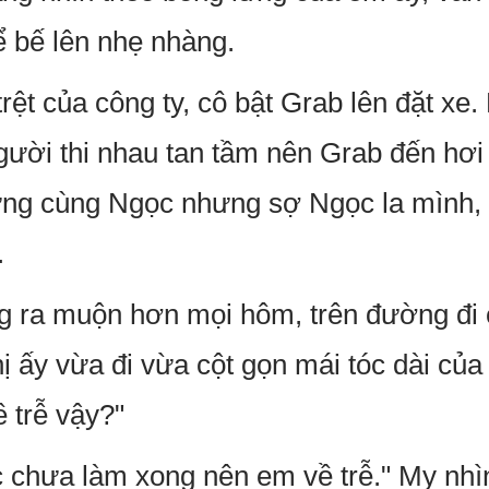
ể bế lên nhẹ nhàng.
rệt của công ty, cô bật Grab lên đặt xe
gười thi nhau tan tầm nên Grab đến hơi 
ng cùng Ngọc nhưng sợ Ngọc la mình, 
.
 ra muộn hơn mọi hôm, trên đường đi c
ị ấy vừa đi vừa cột gọn mái tóc dài của
 trễ vậy?"
c chưa làm xong nên em về trễ." My nhì