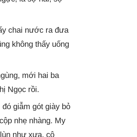
ấy chai nước ra đưa
ũng không thấy uống
ngùng, mới hai ba
hị Ngọc rồi.
 đó giẫm gót giày bỏ
p cộp nhẹ nhàng. My
lùn như xưa, cô