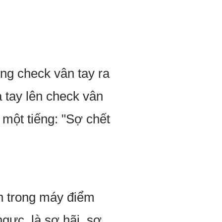
ng check vân tay ra
a tay lên check vân
 một tiếng: "Sợ chết
n trong máy điểm
ngực, là sợ hãi, sợ