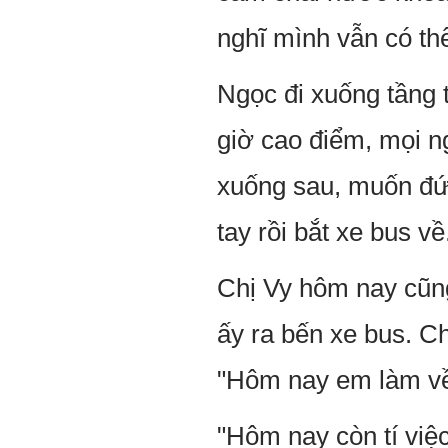
nghĩ mình vẫn có th
Ngọc đi xuống tầng t
giờ cao điểm, mọi n
xuống sau, muốn đứ
tay rồi bắt xe bus về
Chị Vy hôm nay cũng
ấy ra bến xe bus. Ch
"Hôm nay em làm về
"Hôm nay còn tí việ