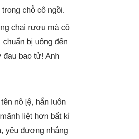
trong chỗ cô ngồi.
ng chai rượu mà cô
, chuẩn bị uống đến
y đau bao tử! Anh
tên nô ɭệ, hắn luôn
mãnh liệt hơn bất kì
oa, yêu đương nhắng