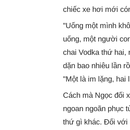
chiếc xe hơi mới có
"Uống một mình khô
uống, một người con
chai Vodka thứ hai,
dặn bao nhiêu lần rồi
"Một là im lặng, hai l
Cách mà Ngọc đối xử
ngoan ngoãn phục tù
thứ gì khác. Đối vớ