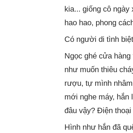
kia... giống cô ngà
hao hao, phong cách 
Có người di tình biệ
Ngọc ghé cửa hàng t
như muốn thiêu cháy
rượu, tự mình nhâm 
mới nghe máy, hắn l
đâu vậy? Điện thoại
Hình như hắn đã quê