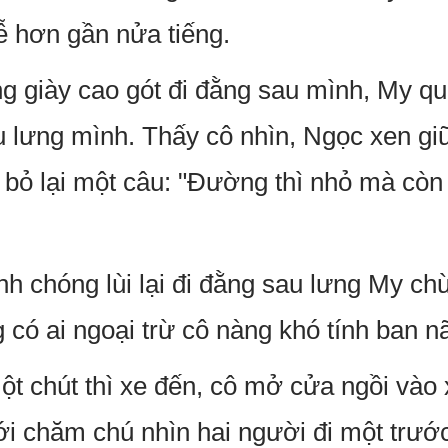
ễ hơn gần nửa tiếng.
ng giày cao gót đi đằng sau mình, My qua
lưng mình. Thấy cô nhìn, Ngọc xen giữ
n bỏ lại một câu: "Đường thì nhỏ mà cò
hanh chóng lùi lại đi đằng sau lưng My 
có ai ngoại trừ cô nàng khó tính ban n
t chút thì xe đến, cô mở cửa ngồi vào x
ới chăm chú nhìn hai người đi một trước