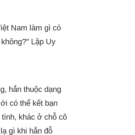
Việt Nam làm gì có
g không?" Lập Uy
g, hắn thuộc dạng
ới có thể kết bạn
 tình, khác ở chỗ cô
lạ gì khi hắn đỗ