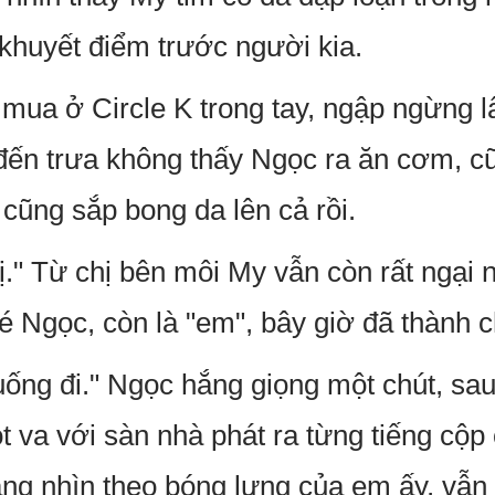
 khuyết điểm trước người kia.
ua ở Circle K trong tay, ngập ngừng l
đến trưa không thấy Ngọc ra ăn cơm, c
cũng sắp bong da lên cả rồi.
ị." Từ chị bên môi My vẫn còn rất ngại 
é Ngọc, còn là "em", bây giờ đã thành c
uống đi." Ngọc hắng giọng một chút, sau
ót va với sàn nhà phát ra từng tiếng cộ
g nhìn theo bóng lưng của em ấy, vẫn 