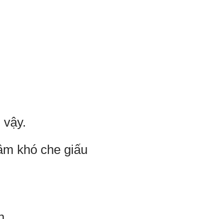
 vậy.
âm khó che giấu
h.