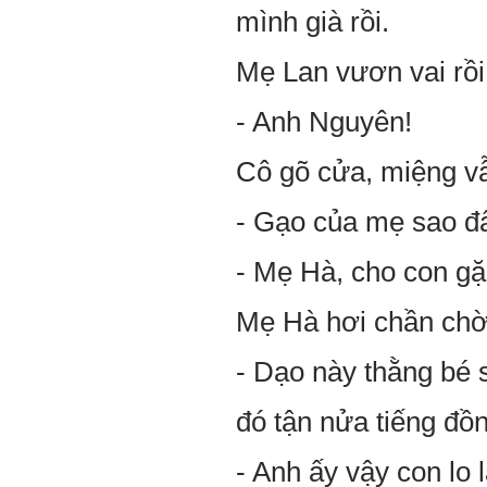
mình già rồi.
Mẹ Lan vươn vai rồi
- Anh Nguyên!
Cô gõ cửa, miệng vẫ
- Gạo của mẹ sao đ
- Mẹ Hà, cho con g
Mẹ Hà hơi chần chờ m
- Dạo này thằng bé 
đó tận nửa tiếng đồn
- Anh ấy vậy con lo