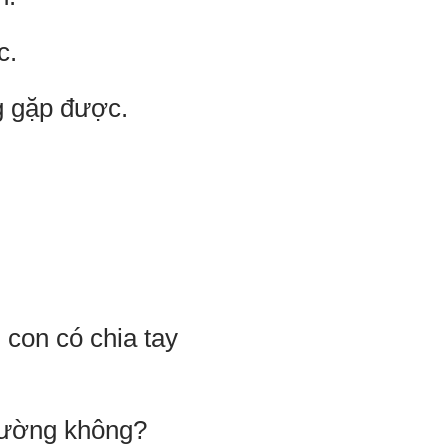
c.
g gặp được.
 con có chia tay
trường không?