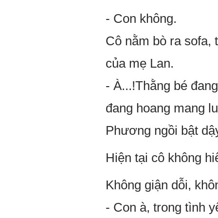
- Con không.
Cô nằm bò ra sofa, t
của mẹ Lan.
- À...!Thằng bé đan
đang hoang mang lu
Phương ngồi bật dậy
Hiện tại cô không hiể
Không giận dỗi, khôn
- Con à, trong tình 