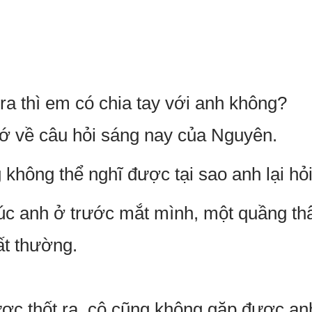
a thì em có chia tay với anh không?
ớ về câu hỏi sáng nay của Nguyên.
không thể nghĩ được tại sao anh lại hỏi
úc anh ở trước mắt mình, một quầng th
ất thường.
ược thốt ra, cô cũng không gặp được an