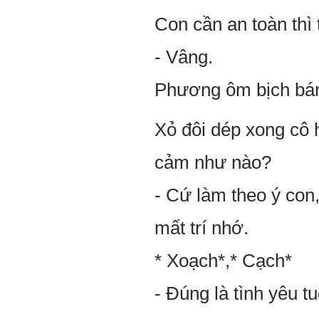
Con cần an toàn thì 
- Vâng.
Phương ôm bịch bánh
Xỏ đôi dép xong cô h
cảm như nào?
- Cứ làm theo ý con
mất trí nhớ.
* Xoạch*,* Cạch*
- Đúng là tình yêu tuổ