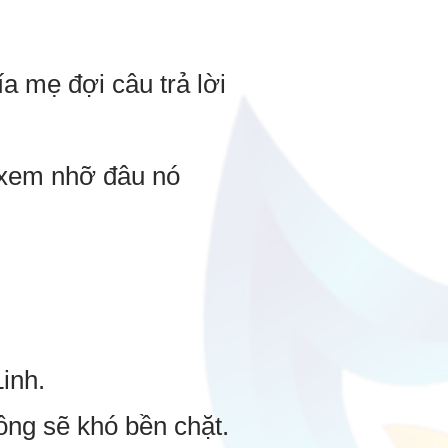
a mẹ đợi câu trả lời
ó xem nhỡ đâu nó
inh.
ông sẽ khó bền chặt.