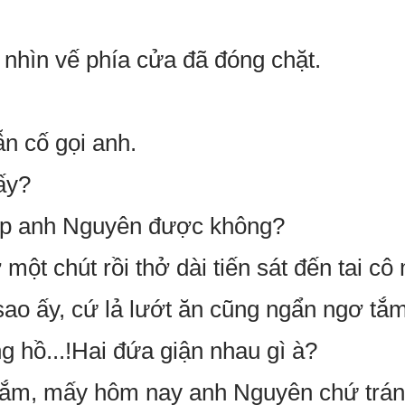
 nhìn vế phía cửa đã đóng chặt.
n cố gọi anh.
ấy?
ặp anh Nguyên được không?
ột chút rồi thở dài tiến sát đến tai cô
sao ấy, cứ lả lướt ăn cũng ngẩn ngơ tắm
g hồ...!Hai đứa giận nhau gì à?
 lắm, mấy hôm nay anh Nguyên chứ trán