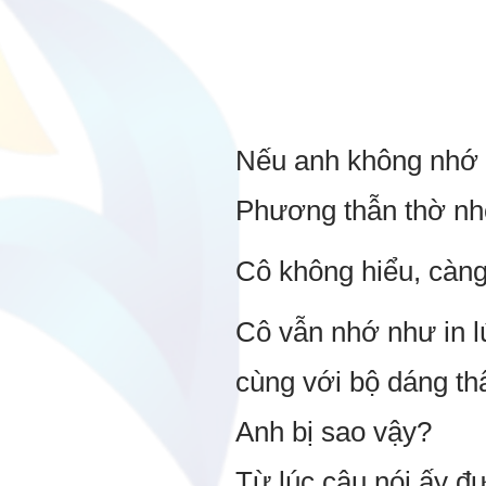
Nếu anh không nhớ r
Phương thẫn thờ nh
Cô không hiểu, càng 
Cô vẫn nhớ như in l
cùng với bộ dáng th
Anh bị sao vậy?
Từ lúc câu nói ấy đ