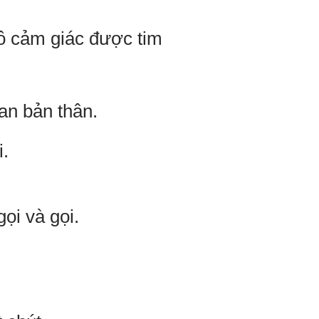
ô cảm giác được tim
 an bản thân.
i.
gọi và gọi.