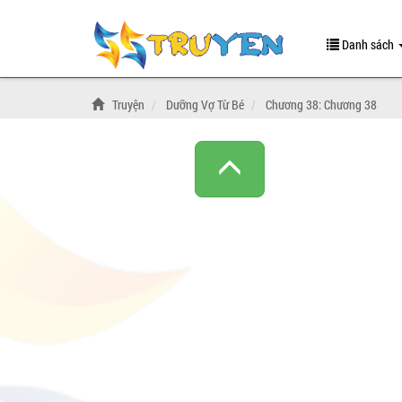
Danh sách
Truyện
Dưỡng Vợ Từ Bé
Chương 38: Chương 38