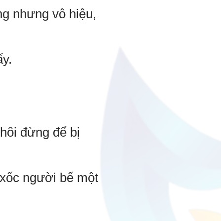
g nhưng vô hiệu,
y.
thôi đừng để bị
 xốc người bế một