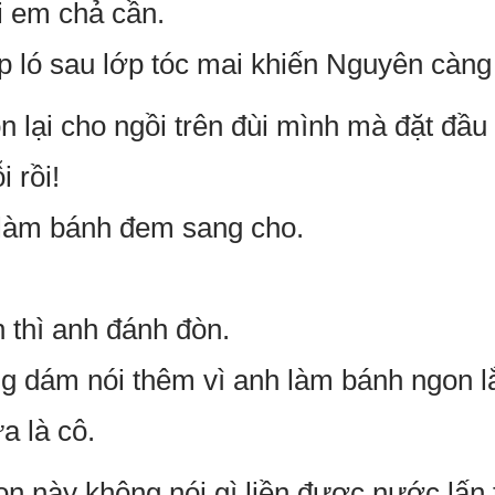
ôi em chả cần.
lấp ló sau lớp tóc mai khiến Nguyên càn
n lại cho ngồi trên đùi mình mà đặt đầu
 rồi!
 làm bánh đem sang cho.
 thì anh đánh đòn.
ng dám nói thêm vì anh làm bánh ngon l
a là cô.
n này không nói gì liền được nước lấn 