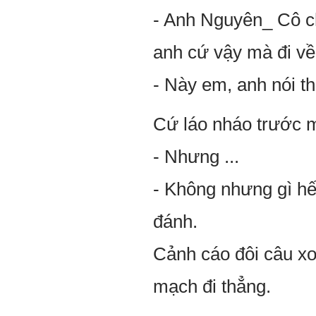
- Anh Nguyên_ Cô c
anh cứ vậy mà đi về
- Này em, anh nói t
Cứ láo nháo trước mắ
- Nhưng ...
- Không nhưng gì hết
đánh.
Cảnh cáo đôi câu xo
mạch đi thẳng.