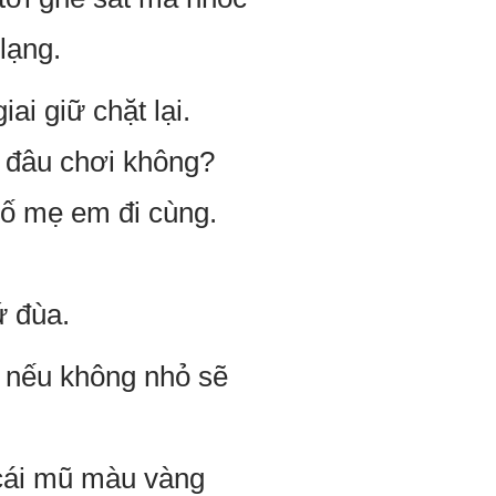
lạng.
ai giữ chặt lại.
i đâu chơi không?
bố mẹ em đi cùng.
ứ đùa.
ỏ nếu không nhỏ sẽ
cái mũ màu vàng