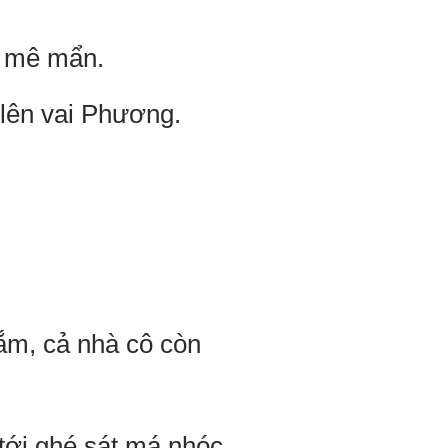
g mê mẩn.
 lên vai Phương.
ắm, cả nhà cô còn
tới ghé sát má nhóc