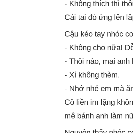
- Không thích thì th
Cái tai đỏ ửng lên 
Cậu kéo tay nhóc co
- Không cho nữa! Dỗi
- Thôi nào, mai anh
- Xí không thèm.
- Nhớ nhé em mà ăn
Cô liền im lặng khô
mê bánh anh làm nữ
Nguyên thấy nhóc co