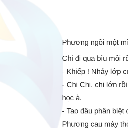
Phương ngồi một mìn
Chi đi qua bĩu môi r
- Khiếp ! Nhảy lớp c
- Chị Chi, chị lớn 
học à.
- Tao đâu phân biệt 
Phương cau mày thở