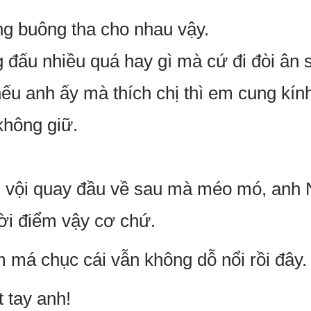
g buông tha cho nhau vậy.
 đấu nhiều quá hay gì mà cứ đi đòi ân s
nếu anh ấy mà thích chị thì em cung kín
không giữ.
m vội quay đầu về sau mà méo mó, anh 
hời điểm vậy cơ chứ.
má chục cái vẫn không dỗ nổi rồi đây.
t tay anh!