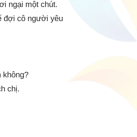
ơi ngại một chút.
 đợi cô người yêu
ồn không?
h chị.