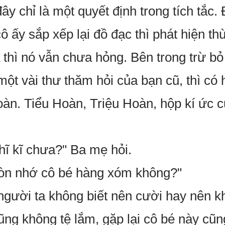
ây chỉ là một quyết định trong tích tắc
 ấy sắp xếp lại đồ đạc thì phát hiện t
 thì nó vẫn chưa hỏng. Bên trong trừ bỏ
một vài thư thăm hỏi của bạn cũ, thì c
Hoàn. Tiểu Hoàn, Triệu Hoàn, hộp kí ức
ĩ kĩ chưa?" Ba mẹ hỏi.
còn nhớ cô bé hàng xóm không?"
người ta không biết nên cười hay nên 
g không tệ lắm, gặp lại cô bé này cũng