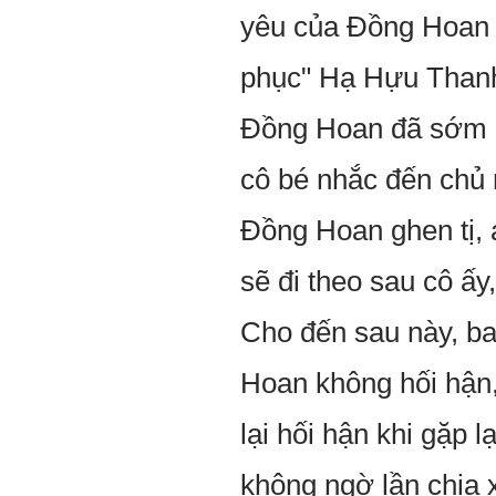
yêu của Đồng Hoan l
phục" Hạ Hựu Thanh
Đồng Hoan đã sớm bi
cô bé nhắc đến chủ 
Đồng Hoan ghen tị, 
sẽ đi theo sau cô ấ
Cho đến sau này, b
Hoan không hối hận, 
lại hối hận khi gặp 
không ngờ lần chia 