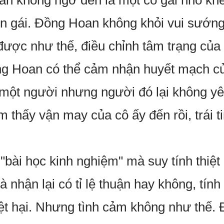
n không ngờ đến là một cô gái nhỏ khé
n gái. Đồng Hoan không khỏi vui sướng,
được như thế, điều chỉnh tâm trạng của
ồng Hoan có thể cảm nhận huyết mạch c
 một người nhưng người đó lại không y
 thấy vận may của cô ấy đến rồi, trái t
"bài học kinh nghiệm" mà suy tính thiệt
 nhận lại có tỉ lệ thuận hay không, tín
hiệt hại. Nhưng tình cảm không như thế.