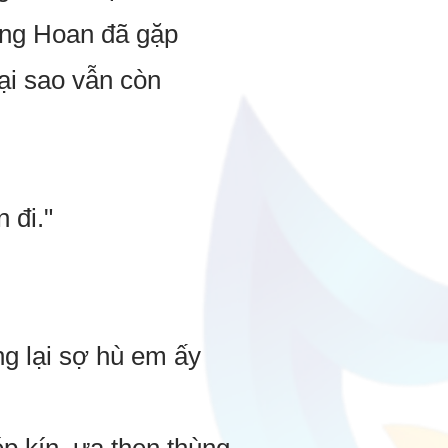
ồng Hoan đã gặp
ại sao vẫn còn
 đi."
g lại sợ hù em ấy