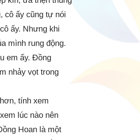
p kín, ưa thẹn thùng
 cô ấy cũng tự nói
 cô ấy. Nhưng khi
ủa mình rung động.
êu em ấy. Đồng
im nhảy vọt trong
 hơn, tính xem
h xem lúc nào nên
 Đồng Hoan là một