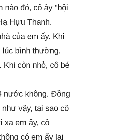
 nào đó, cô ấy "bội
 Hạ Hựu Thanh.
hà của em ấy. Khi
 lúc bình thường.
 Khi còn nhỏ, cô bé
về nước không. Đồng
 như vậy, tại sao cô
ời xa em ấy, cô
không có em ấy lại