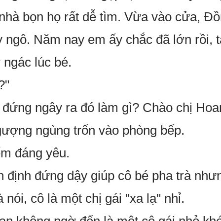
nhà bọn họ rất dễ tìm. Vừa vào cửa, Đ
 ngô. Năm nay em ấy chắc đã lớn rồi, t
ngác lúc bé.
?"
 đứng ngây ra đó làm gì? Chào chị Hoan
gượng ngùng trốn vào phòng bếp.
ểm đáng yêu.
 định đứng dậy giúp cô bé pha trà nhưn
nói, cô là một chị gái "xa lạ" nhỉ.