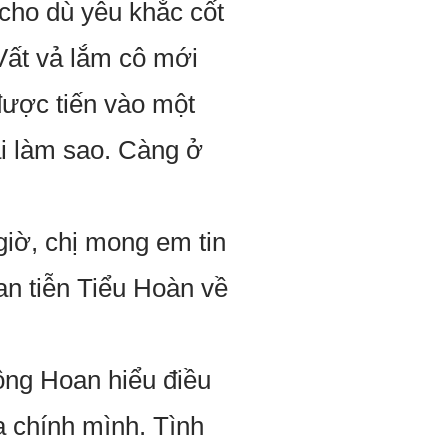
, cho dù yêu khắc cốt
Vất vả lắm cô mới
được tiến vào một
ải làm sao. Càng ở
 giờ, chị mong em tin
an tiễn Tiểu Hoàn về
ồng Hoan hiểu điều
 chính mình. Tình