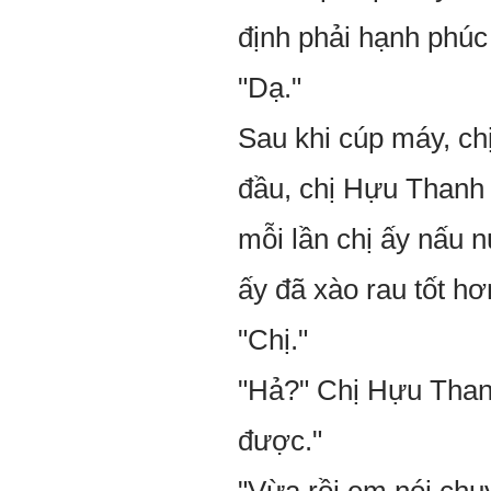
định phải hạnh phúc
"Dạ."
Sau khi cúp máy, ch
đầu, chị Hựu Thanh 
mỗi lần chị ấy nấu 
ấy đã xào rau tốt hơ
"Chị."
"Hả?" Chị Hựu Thanh
được."