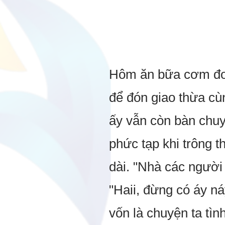
Hôm ăn bữa cơm đoà
để đón giao thừa cù
ấy vẫn còn bàn chuy
phức tạp khi trông 
dài. "Nhà các người t
"Haii, đừng có áy n
vốn là chuyện ta tì