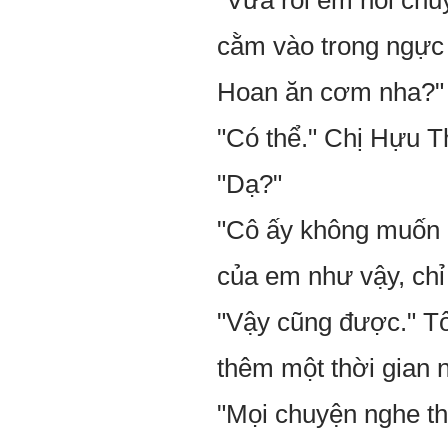
"Vừa rồi em nói chu
cằm vào trong ngực 
Hoan ăn cơm nha?"
"Có thể." Chị Hựu T
"Dạ?"
"Cô ấy không muốn 
của em như vậy, chỉ
"Vậy cũng được." Tô
thêm một thời gian 
"Mọi chuyện nghe th