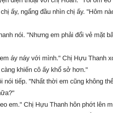
yện điện thoại với chị Hoan." Tôi ôm eo
chị ấy, ngẩng đầu nhìn chị ấy. "Hôm nà
hanh nói. "Nhưng em phải đổi vẻ mặt bây
em áy náy với mình." Chị Hựu Thanh xo
 càng khiến cô ấy khổ sở hơn."
i nói tiếp. "Nhất thời em cũng không th
nữa?"
eo em." Chị Hựu Thanh hôn phớt lên mô