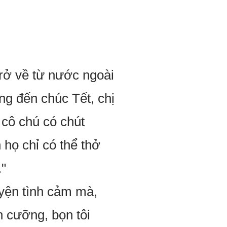
rở về từ nước ngoài
ng đến chúc Tết, chị
cô chú có chút
họ chỉ có thể thở
."
uyện tình cảm mà,
n cưỡng, bọn tôi