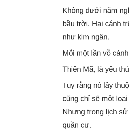
Không dưới năm nghì
bầu trời. Hai cánh t
như kim ngân.
Mỗi một lần vỗ cán
Thiên Mã, là yêu thú
Tuy rằng nó lấy thuộ
cũng chỉ sẽ một loạ
Nhưng trong lịch sử
quần cư.