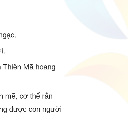
ngạc.
i.
n Thiên Mã hoang
h mẽ, cơ thể rắn
rung được con người