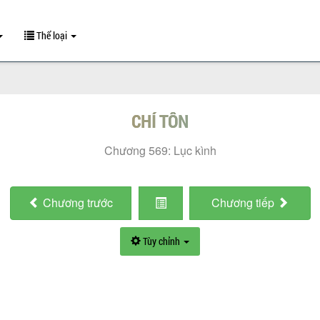
Thể loại
CHÍ TÔN
Chương 569: Lục kình
Chương
trước
Chương
tiếp
Tùy chỉnh