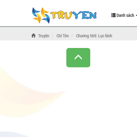
Danh sách
Truyện
Chí Tôn
Chương 569: Lục kình