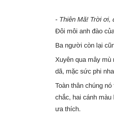
- Thiên Mã! Trời ơi
Đôi môi anh đào củ
Ba người còn lại cũn
Xuyên qua mây mù 
dã, mặc sức phi nha
Toàn thân chúng nó 
chắc, hai cánh màu b
ưa thích.