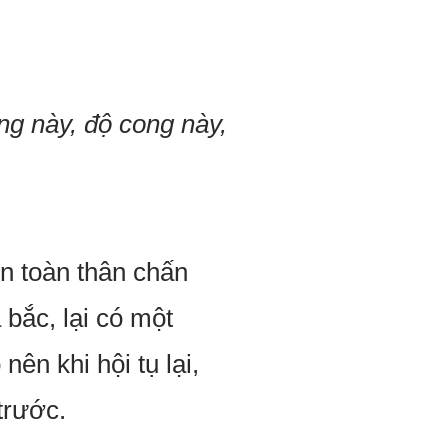
g này, độ cong này,
n toàn thân chấn
 bắc, lại có một
ên khi hội tụ lại,
trước.