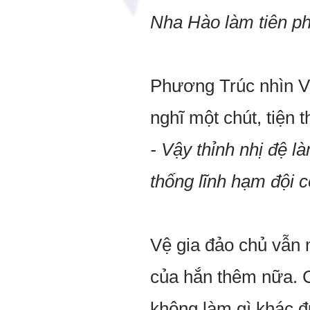
Nha Hào làm tiên ph
Phương Trúc nhìn Vệ
nghĩ một chút, tiện t
- Vậy thỉnh nhị đệ l
thống lĩnh hạm đội c
Vệ gia đảo chủ vẫn
của hắn thêm nữa. C
không làm gì khác đư