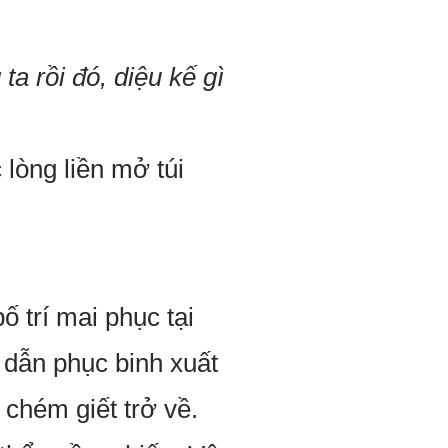
a rồi đó, diệu kế gì
òng liền mở túi
ố trí mai phục tại
 dẫn phục binh xuất
 chém giết trở về.