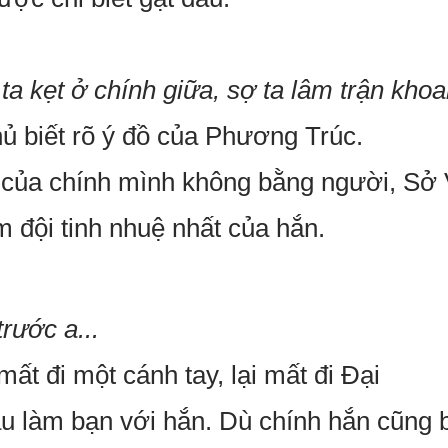
ta kẹt ở chính giữa, sợ ta lâm trận kho
hủ biết rõ ý đồ của Phương Trúc.
 của chính mình không bằng người, Sở 
m đội tinh nhuệ nhất của hắn.
Bạn đang đọc truyện được lấy tại
Truyenyy
chấm cơm.
rước a...
ất đi một cánh tay, lại mất đi Đại
làm bạn với hắn. Dù chính hắn cũng biế