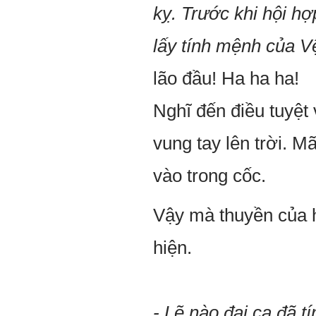
kỵ. Trước khi hội h
lấy tính mệnh của V
lão đầu! Ha ha ha!
Nghĩ đến điều tuyệt
vung tay lên trời. M
vào trong cốc.
Vậy mà thuyền của h
hiện.
- Lẽ nào đại ca đã tí