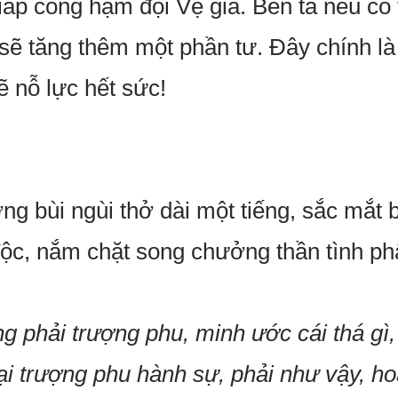
iáp công hạm đội Vệ gia. Bên ta nếu c
sẽ tăng thêm một phần tư. Đây chính là 
ẽ nỗ lực hết sức!
 bùi ngùi thở dài một tiếng, sắc mắt b
ộc, nắm chặt song chưởng thần tình ph
ng phải trượng phu, minh ước cái thá gì
Đại trượng phu hành sự, phải như vậy, 