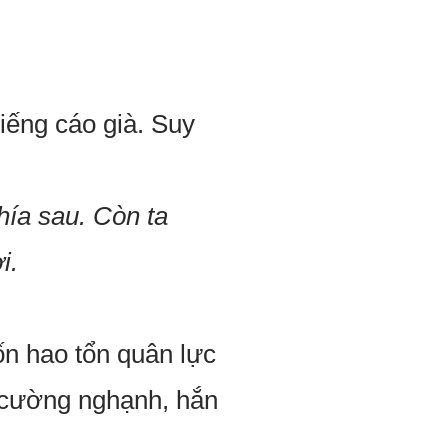
iếng cáo già. Suy
hía sau. Còn ta
i.
n hao tổn quân lực
ộ cường nghạnh, hắn