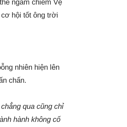
ó thể ngầm chiếm Vệ
cơ hội tốt ông trời
ỗng nhiên hiện lên
ấn chấn.
, chẳng qua cũng chỉ
hoành hành không cố