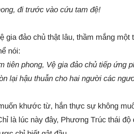
ong, đi trước vào cứu tam đệ!
 gia đảo chủ thật lâu, thầm mắng một t
hể nói:
àm tiên phong, Vệ gia đảo chủ tiếp ứng p
òn lại hậu thuẫn cho hai người các ngươ
 muốn khước từ, hắn thực sự không muố
hỉ là lúc này đây, Phương Trúc thái đ
ợc chỉ biết gật đầu.