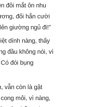
ên đôi mắt ôn nhu
ương, đối hắn cười
lên giường ngủ đi!”
biệt dính nàng, thấy
ng đầu không nói, vì
 Có đói bụng
, vẫn còn là gật
 cong môi, vì nàng,