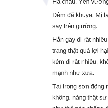
Hà châu, Yến vươn
Đêm đã khuya, Mị lạ
say trên giường.
Hắn gầy đi rất nhiều
trạng thật quá lợi 
kém đi rất nhiều, kh
mạnh như xưa.
Tại trong sơn động m
không, nàng thật sự r