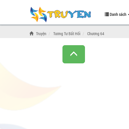
Danh sách
Truyện
Tương Tư Bất Hối
Chương 64