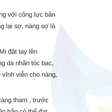
g với công lực bản
g lại sợ, nàng sợ là
i đặt tay lên
ng da nhăn tóc bạc,
 vĩnh viễn cho nàng,
àng tham , trước
cần hắn có thể đạt