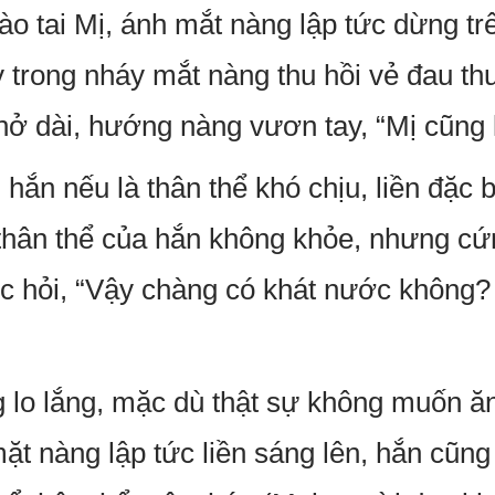
ào tai Mị, ánh mắt nàng lập tức dừng tr
y trong nháy mắt nàng thu hồi vẻ đau th
thở dài, hướng nàng vươn tay, “Mị cũng 
 hắn nếu là thân thể khó chịu, liền đặc 
 thân thể của hắn không khỏe, nhưng cứ
c hỏi, “Vậy chàng có khát nước không?
g lo lắng, mặc dù thật sự không muốn ăn
ặt nàng lập tức liền sáng lên, hắn cũng