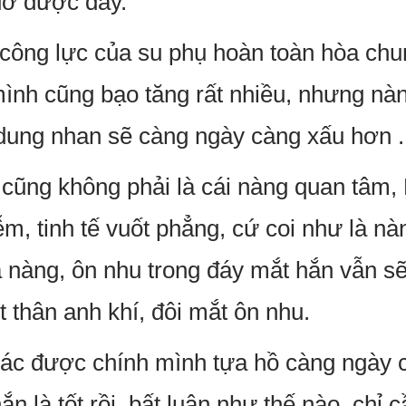
đỡ được đây.
ông lực của su phụ hoàn toàn hòa chun
ình cũng bạo tăng rất nhiều, nhưng nàn
dung nhan sẽ càng ngày càng xấu hơn .
ũng không phải là cái nàng quan tâm, M
m, tinh tế vuốt phẳng, cứ coi như là nà
 nàng, ôn nhu trong đáy mắt hắn vẫn sẽ
 thân anh khí, đôi mắt ôn nhu.
ác được chính mình tựa hồ càng ngày c
ắn là tốt rồi, bất luận như thế nào, chỉ 