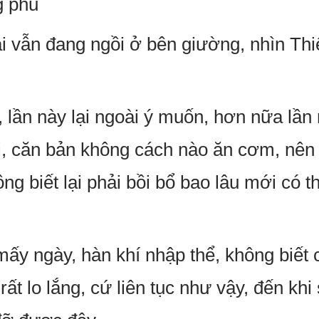
g phủ
i vẫn đang ngồi ở bên giường, nhìn Th
, lần này lại ngoài ý muốn, hơn nữa lầ
hại, căn bản không cách nào ăn cơm, nên
ông biết lại phải bồi bổ bao lâu mới có
ấy ngày, hàn khí nhập thể, không biết c
ất lo lắng, cứ liên tục như vậy, đến khi 