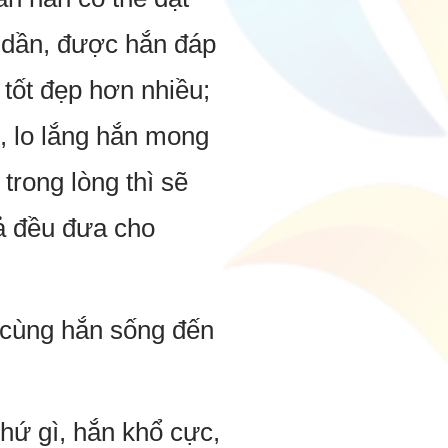
n dần, được hắn đáp
 tốt đẹp hơn nhiều;
, lo lắng hắn mong
rong lòng thì sẽ
cả đều đưa cho
ể cùng hắn sống đến
hứ gì, hắn khổ cực,