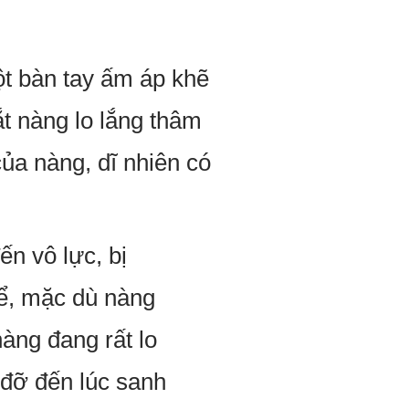
t bàn tay ấm áp khẽ
t nàng lo lắng thâm
của nàng, dĩ nhiên có
ến vô lực, bị
hể, mặc dù nàng
àng đang rất lo
g đỡ đến lúc sanh