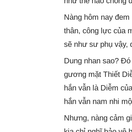
như thế nào chống 
Nàng hôm nay đem c
thân, công lực của m
sẽ như sư phụ vậy, 
Dung nhan sao? Đó c
gương mặt Thiết Diễ
hắn vẫn là Diễm của
hắn vẫn nam nhi một
Nhưng, nàng cảm gi
kia chỉ nghĩ bảo vệ h