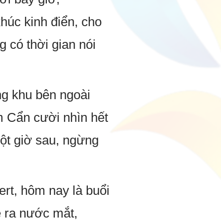
úc kinh điển, cho
có thời gian nói
ng khu bên ngoài
m Cẩn cười nhìn hết
một giờ sau, ngừng
rt, hôm nay là buổi
e ra nước mắt,