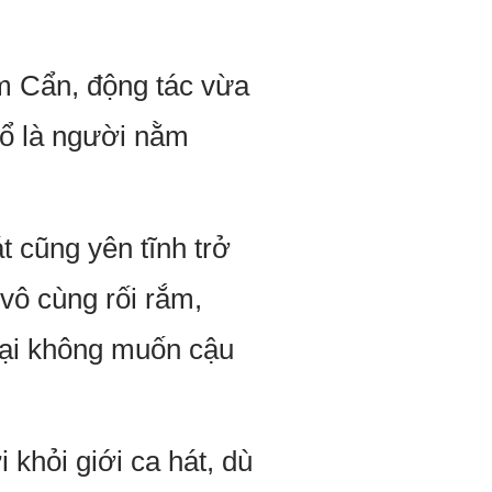
m Cẩn, động tác vừa
 hổ là người nằm
t cũng yên tĩnh trở
 vô cùng rối rắm,
 lại không muốn cậu
khỏi giới ca hát, dù