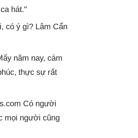
ca hát."
i, có ý gì? Lâm Cẩn
"Mấy năm nay, cám
 phúc, thực sự rất
ess.com Có người
ức mọi người cũng