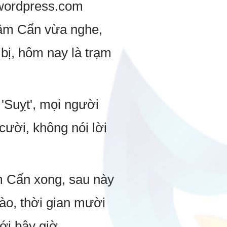
.wordpress.com
Lâm Cẩn vừa nghe,
 bị, hôm nay là trạm
'Suỵt', mọi người
 cười, không nói lời
m Cẩn xong, sau này
ào, thời gian mười
ới bây giờ,