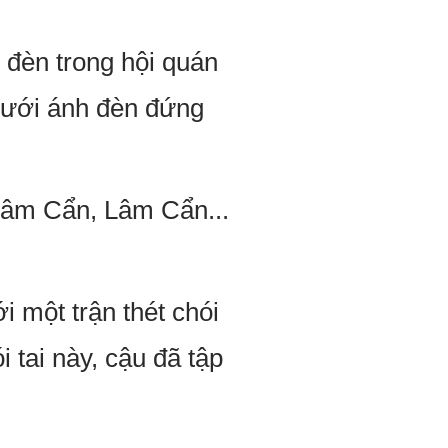
ộ đèn trong hội quán
 dưới ánh đèn đứng
 "Lâm Cẩn, Lâm Cẩn...
i một trận thét chói
i tai này, cậu đã tập