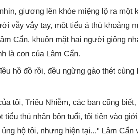
hìn, giương lên khóe miệng lộ ra một 
ời vẫy vẫy tay, một tiểu á thú khoảng m
Lâm Cẩn, khuôn mặt hai người giống nh
ính là con của Lâm Cẩn.
đều hồ đồ rồi, đều ngừng gào thét cùng
của tôi, Triệu Nhiễm, các bạn cũng biết,
 tiểu thú nhân bốn tuổi, tôi tiến vào gi
ng hộ tôi, nhưng hiện tại..." Lâm Cẩn 