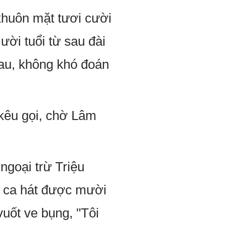
khuôn mặt tươi cười
ười tuổi từ sau đài
au, không khó đoán
 kêu gọi, chờ Lâm
 ngoại trừ Triệu
ới ca hát được mười
vuốt ve bụng, "Tôi