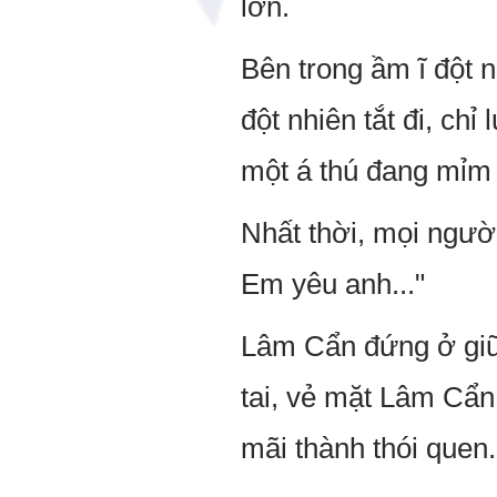
lớn.
Bên trong ầm ĩ đột n
đột nhiên tắt đi, ch
một á thú đang mỉm
Nhất thời, mọi người
Em yêu anh..."
Lâm Cẩn đứng ở giữa 
tai, vẻ mặt Lâm Cẩn v
mãi thành thói quen.