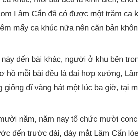
com Lâm Cẩn đã có được một trăm ca kh
êm mấy ca khúc nữa nên căn bản không 
 này đến bài khác, người ở khu bên tro
cơ hồ mỗi bài đều là đại hợp xướng, Lâ
 giống dĩ vãng hát một lúc ba giờ, tại 
 mười năm, năm nay tổ chức mười conce
ước đến trước đài, đáy mắt Lâm Cẩn ló