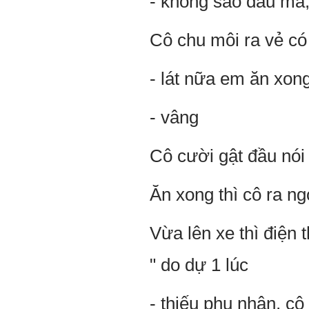
- không sao đâu mà, 
Cô chu môi ra vẻ có 
- lát nữa em ăn xong
- vâng
Cô cười gật đầu nói 
Ăn xong thì cô ra ng
Vừa lên xe thì điện 
" do dự 1 lúc
- thiếu phu nhân, cô