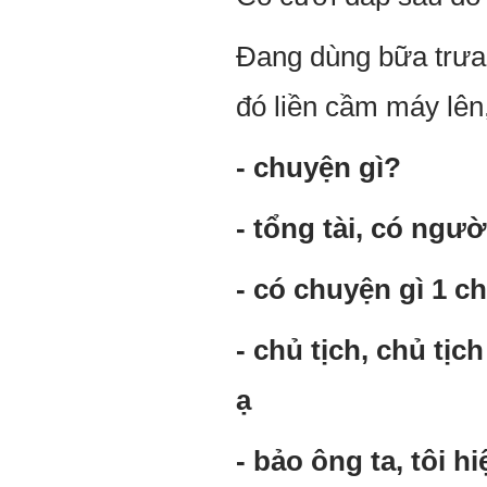
Đang dùng bữa trưa c
đó liền cầm máy lên
- chuyện gì?
- tổng tài, có ngườ
- có chuyện gì 1 c
- chủ tịch, chủ tịc
ạ
- bảo ông ta, tôi 