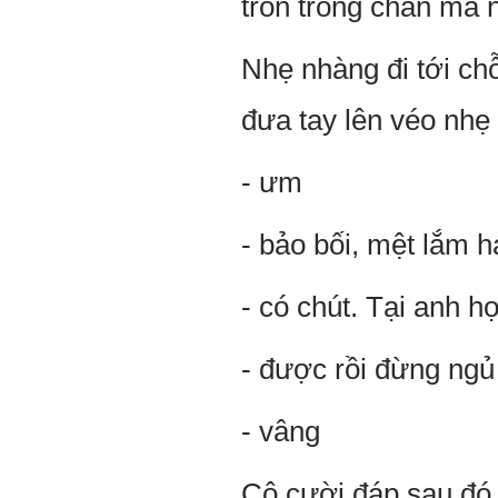
tròn trong chăn mà 
Nhẹ nhàng đi tới chỗ
đưa tay lên véo nhẹ 
- ưm
- bảo bối, mệt lắm 
- có chút. Tại anh h
- được rồi đừng ngủ
- vâng
Cô cười đáp sau đó 