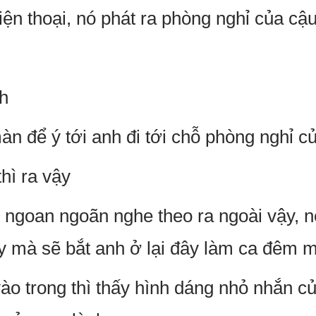
điện thoại, nó phát ra phòng nghỉ của cậu
nh
àn để ý tới anh đi tới chỗ phòng nghỉ c
thì ra vậy
 ngoan ngoãn nghe theo ra ngoài vậy, n
y mà sẽ bắt anh ở lại đây làm ca đêm mấ
o trong thì thấy hình dáng nhỏ nhắn 