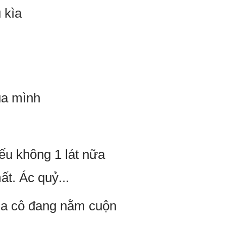
 kìa
ủa mình
ếu không 1 lát nữa
t. Ác quỷ...
của cô đang nằm cuộn