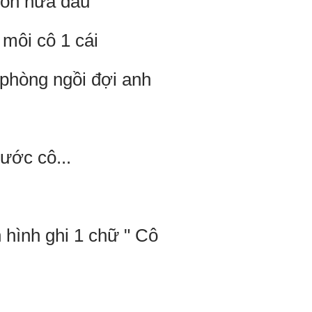
 con nữa đâu
 môi cô 1 cái
n phòng ngồi đợi anh
rước cô...
n hình ghi 1 chữ " Cô