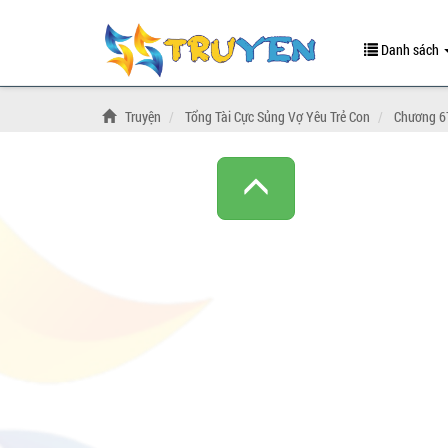
Danh sách
Truyện
Tổng Tài Cực Sủng Vợ Yêu Trẻ Con
Chương 6