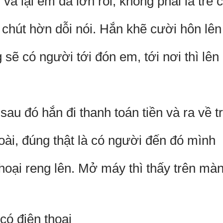
vã lại em đã lớn rồi, không phải là trẻ
chút hờn dỗi nói. Hắn khẽ cười hôn lên
 sẽ có người tới đón em, tới nơi thì lê
sau đó hắn đi thanh toán tiền và ra về t
oài, đúng thật là có người đến đó mình
thoại reng lên. Mở máy thì thấy trên mà
 có điện thoại