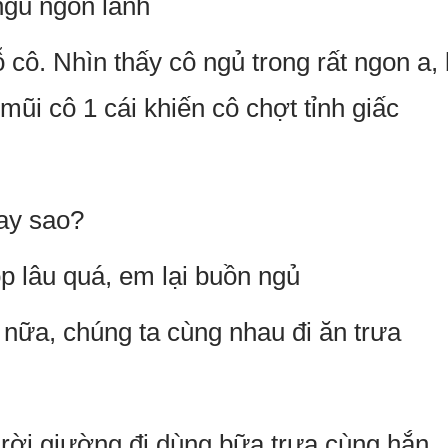
ngủ ngon lành
 cô. Nhìn thấy cô ngủ trong rất ngon a
mũi cô 1 cái khiến cô chợt tỉnh giấc
hay sao?
ọp lâu quá, em lại buồn ngủ
 nữa, chúng ta cùng nhau đi ăn trưa
rời giường đi dùng bữa trưa cùng hắn..