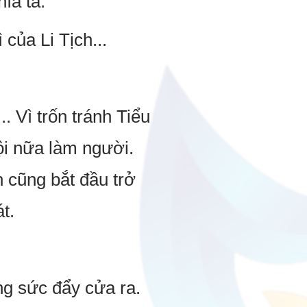
ía ta.
 của Li Tịch...
.. Vì trốn tránh Tiểu
ội nữa làm người.
 cũng bắt đầu trở
t.
ng sức đẩy cửa ra.