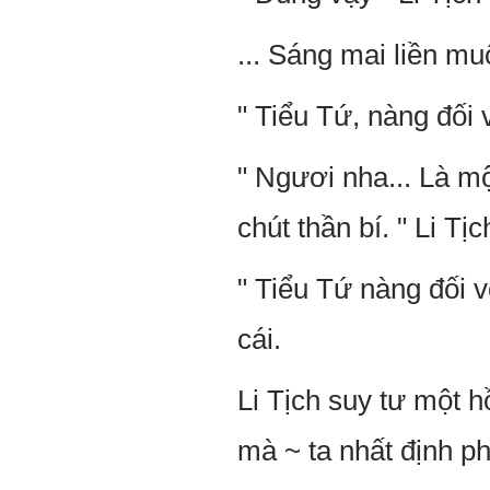
... Sáng mai liền muố
" Tiểu Tứ, nàng đối v
" Ngươi nha... Là mộ
chút thần bí. " Li Tị
" Tiểu Tứ nàng đối v
cái.
Li Tịch suy tư một h
mà ~ ta nhất định p