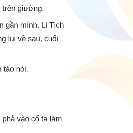
ở trên giường.
n gần mình, Li Tịch
 lui về sau, cuối
 táo nói.
h phả vào cổ ta làm