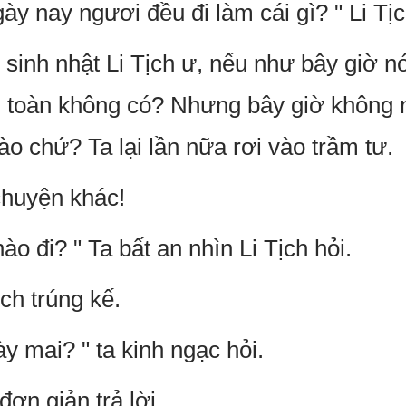
y nay ngươi đều đi làm cái gì? " Li Tịch
ới sinh nhật Li Tịch ư, nếu như bây giờ 
toàn không có? Nhưng bây giờ không nói
ào chứ? Ta lại lần nữa rơi vào trầm tư.
chuyện khác!
ào đi? " Ta bất an nhìn Li Tịch hỏi.
ịch trúng kế.
y mai? " ta kinh ngạc hỏi.
đơn giản trả lời.