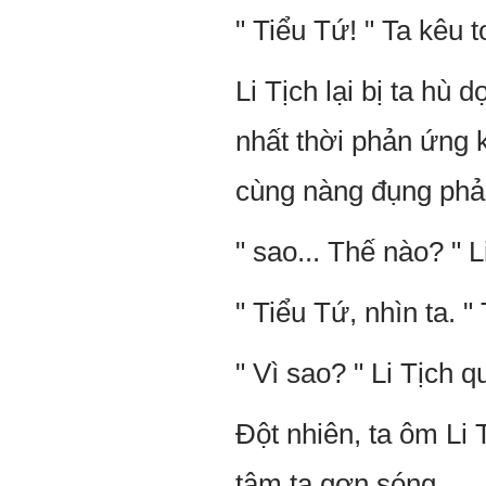
" Tiểu Tứ! " Ta kêu 
Li Tịch lại bị ta hù
nhất thời phản ứng 
cùng nàng đụng phải
" sao... Thế nào? " 
" Tiểu Tứ, nhìn ta. "
" Vì sao? " Li Tịch 
Đột nhiên, ta ôm Li 
tâm ta gợn sóng.