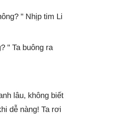
không? " Nhịp tim Li
g? " Ta buông ra
hanh lâu, không biết
hi dễ nàng! Ta rơi