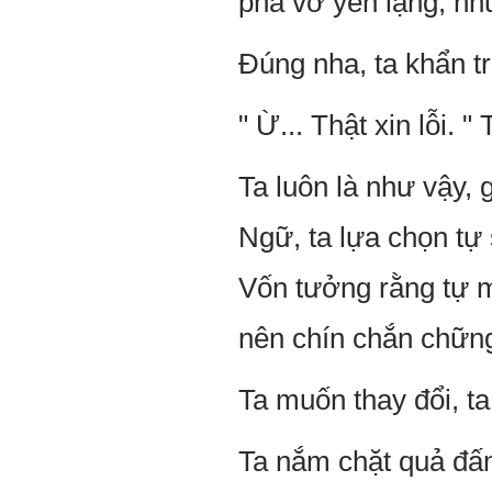
phá vỡ yên lặng, như
Đúng nha, ta khẩn trư
" Ừ... Thật xin lỗi. 
Ta luôn là như vậy, g
Ngữ, ta lựa chọn tự
Vốn tưởng rằng tự m
nên chín chắn chững
Ta muốn thay đổi, ta
Ta nắm chặt quả đấm