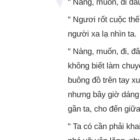
" Nàng, muốn, đi đâ
" Ngươi rốt cuộc th
người xa lạ nhìn ta.
" Nàng, muốn, đi, đ
không biết làm chuyệ
buông đồ trên tay xu
nhưng bây giờ dáng
gần ta, cho đến giữa
" Ta có cần phải kh