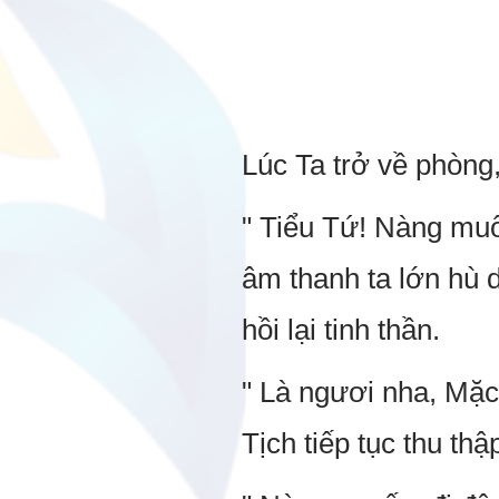
Lúc Ta trở về phòng,
" Tiểu Tứ! Nàng muố
âm thanh ta lớn hù d
hồi lại tinh thần.
" Là ngươi nha, Mặc 
Tịch tiếp tục thu thậ