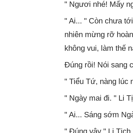
" Ngươi nhé! Mấy ngà
" Ai... " Còn chưa t
nhiên mừng rỡ hoàn 
không vui, làm thế n
Đúng rồi! Nói sang 
" Tiểu Tứ, nàng lúc n
" Ngày mai đi. " Li T
" Ai... Sáng sớm Ngà
" Đúng vậy " Li Tịch 