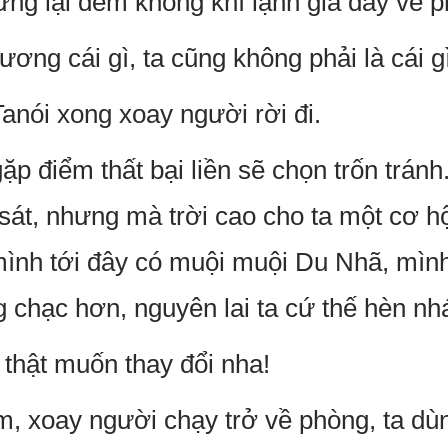
ng lại đem không khí lạnh giá đẩy về ph
ơng cái gì, ta cũng không phải là cái gì
" Tanói xong xoay người rời đi.
ặp điểm thất bại liền sẽ chọn trốn tránh.
 sát, nhưng mà trời cao cho ta một cơ h
ình tới đây có muội muội Du Nhã, mình
 chạc hơn, nguyên lai ta cứ thế hèn nhá
 thật muốn thay đổi nha!
, xoay người chạy trở về phòng, ta dù