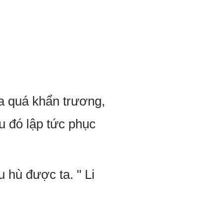
ta quá khẩn trương,
u đó lập tức phục
 hù được ta. " Li