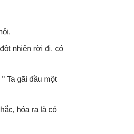
hỏi.
ột nhiên rời đi, có
 " Ta gãi đầu một
hắc, hóa ra là có