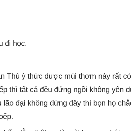
 đi học.
ần Thú ý thức được mùi thơm này rất có 
ếp thì tất cả đều đứng ngồi không yên d
u lão đại không đứng đây thì bọn họ ch
bếp.