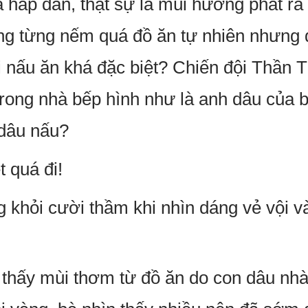
 hấp dẫn, thật sự là mùi hương phát ra 
g từng nếm quá đồ ăn tự nhiên nhưng đ
i nấu ăn khá đặc biệt? Chiến đội Thần T
rong nhà bếp hình như là anh dâu của bọ
 dâu nấu?
 quá đi!
 khỏi cười thầm khi nhìn dáng vẻ vội 
thấy mùi thơm từ đồ ăn do con dâu nhà