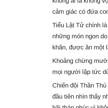
không ai là không v
cảm giác có đứa con
Tiểu Lật Tử chính l
những món ngon do c
khăn, được ăn một l
Khoảng chừng mười 
mọi người lập tức d
Chiến đội Thần Thú 
đầu tiên nhìn thấy
hãi thán phúc vì kh