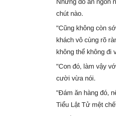
Nhưng đồ ăn ngon nh
chút nào.
"Cũng không còn sớ
khách vô cùng rõ rà
không thể không đi 
"Con đó, làm vậy vớ
cười vừa nói.
"Đám ăn hàng đó, nế
Tiểu Lật Tử mệt chế