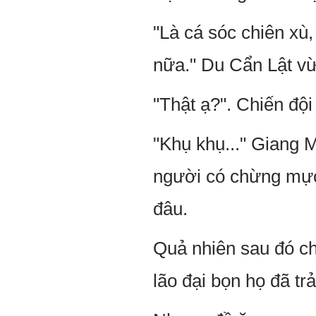
"Là cá sóc chiên xù,
nữa." Du Cẩn Lật vừ
"Thật ạ?". Chiến độ
"Khụ khụ..." Giang 
người có chừng mực,
đâu.
Quả nhiên sau đó chi
lão đại bọn họ đã trả