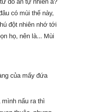
từ đồ ăn tự nhiên à?
âu có mùi thế này,
hú đột nhiên nhớ tới
n họ, nên là... Mùi
vàng của mấy đứa
 mình nấu ra thì