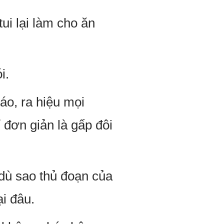
tui lại làm cho ăn
i.
áo, ra hiệu mọi
đơn giản là gấp đôi
 dù sao thủ đoạn của
ại đâu.