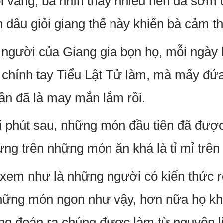
ội vàng, bà nhìn thấy nhiều nên đã sớm
 dâu giỏi giang thế này khiến bà cảm th
à người của Giang gia bọn họ, mỗi ngày
hính tay Tiểu Lật Tử làm, mà mấy đứa 
ần đã là may mắn lắm rồi.
phút sau, những món đầu tiên đã được
ừng trên những món ăn khá là tỉ mỉ trên
xem như là những người có kiến thức r
 những món ngon như vậy, hơn nữa họ k
ông đoán ra chúng được làm từ nguyên li