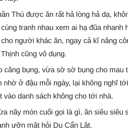
hần Thú được ăn rất hả lòng hả dạ, khô
i cùng tranh nhau xem ai hạ đũa nhanh
 cho người khác ăn, ngay cả kĩ năng cô
 Thịnh cũng vô dụng.
no căng bụng, vừa sờ sờ bụng cho mau 
 nhờ ở đậu mỗi ngày, lại không nghĩ tới 
ệt vào danh sách không cho tới nhà.
ừa nãy món cuối gọi là gì, ăn siêu siêu 
ạnh ưỡn mặt hỏi Du Cẩn Lật.