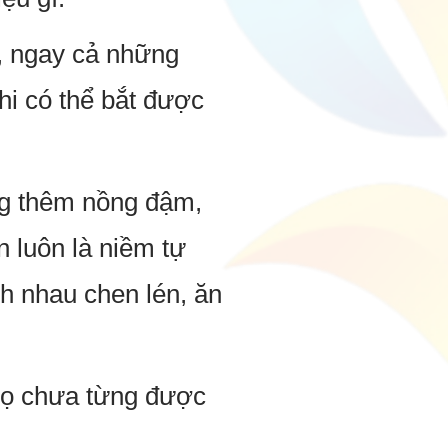
n, ngay cả những
hi có thể bắt được
ng thêm nồng đậm,
n luôn là niềm tự
anh nhau chen lén, ăn
 họ chưa từng được