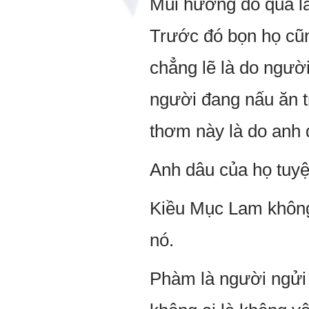
Mùi hương đó quá là
Trước đó bọn họ cũn
chẳng lẽ là do ngườ
người đang nấu ăn t
thơm này là do anh
Anh dâu của họ tuyệt
Kiều Mục Lam không
nó.
Phàm là người ngửi 