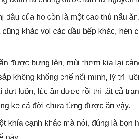
hị dâu của họ còn là một cao thủ nấu ă
cũng khác vói các đầu bếp khác, hèn c
ăn được bưng lên, mùi thơm kia lại cà
ắp không khống chế nổi mình, lý trí luô
i đứt luôn, lúc ăn được rồi thì tất cả tr
ng kẻ cả đời chưa từng được ăn vậy.
ột khía cạnh khác mà nói, đúng là bọn
ế này.