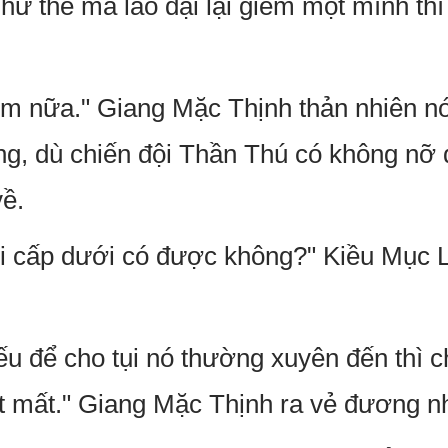
ư thế mà lão đại lại giếm một mình th
m nữa." Giang Mặc Thịnh thản nhiên nó
ng, dù chiến đội Thần Thú có không nỡ 
về.
i cấp dưới có được không?" Kiều Mục 
u để cho tụi nó thường xuyên đến thì c
t mất." Giang Mặc Thịnh ra vẻ đương n