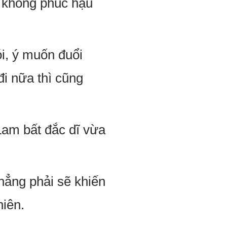
ì không phúc hậu
i, ý muốn đuổi
đi nữa thì cũng
Lam bất đắc dĩ vừa
hẳng phải sẽ khiến
hiên.