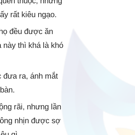
 quen thuộc, nhưng
ấy rất kiêu ngạo.
 họ đều được ăn
này thì khá là khó
 đưa ra, ánh mắt
 bàn.
ộng rãi, nhưng lần
hông nhịn được sợ
ệu gì.