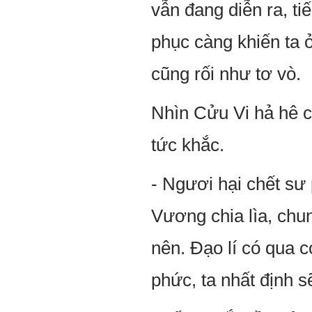
vẫn đang diễn ra, ti
phục càng khiến ta 
cũng rối như tơ vò.
Nhìn Cửu Vi hả hê c
tức khắc.
- Ngươi hại chết sư p
Vương chia lìa, chu
nên. Đạo lí có qua c
phức, ta nhất định sẽ