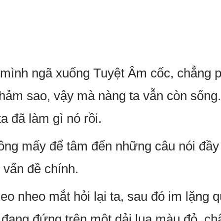
 mình ngã xuống Tuyệt Âm cốc, chẳng p
thảm sao, vậy mà nàng ta vẫn còn sống.
a đã làm gì nó rồi.
không mấy để tâm đến những câu nói đầy
 vấn đề chính.
eo nheo mắt hỏi lại ta, sau đó im lặng q
n đang đứng trên một dải lụa màu đỏ, c