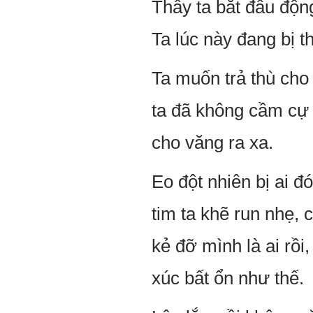
Thấy ta bắt đầu độn
Ta lúc này đang bị 
Ta muốn trả thù cho
ta đã không cầm cự 
cho văng ra xa.
Eo đột nhiên bị ai đ
tim ta khẽ run nhẹ, 
kẻ đỡ mình là ai rồi
xúc bất ổn như thế.