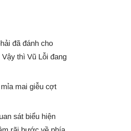
hải đã đánh cho
 Vậy thì Vũ Lỗi đang
 mỉa mai giễu cợt
uan sát biểu hiện
hậm rãi bước về phía