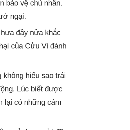
ên bảo vệ chủ nhân.
rở ngại.
 Chưa đầy nửa khắc
 hại của Cửu Vi đánh
g không hiểu sao trái
 động. Lúc biết được
ân lại có những cảm