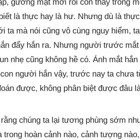
ặp, gương mặt mới rồi còn thấy trong 
biết là thực hay là hư. Nhưng dù là thự
ới ta mà nói cũng vô cùng nguy hiểm, ta
hắn đẩy hắn ra. Nhưng người trước mắt
 run nhẹ cũng không hề có. Ánh mắt hắn
con người hắn vậy, trước nay ta chưa 
oán được, không phân biệt được đâu là
rằng chúng ta lại tương phùng sớm như
 trong hoàn cảnh nào, cảnh tượng nào, 