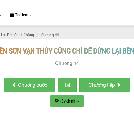
Thể loại
g Lại Bên Cạnh Chàng
Chương 44
IÊN SƠN VẠN THỦY CŨNG CHỈ ĐỂ DỪNG LẠI B
Chương 44
Chương
trước
Chương
tiếp
Tùy chỉnh