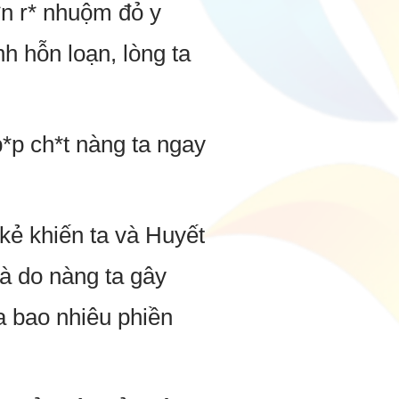
b*n r* nhuộm đỏ y
h hỗn loạn, lòng ta
*p ch*t nàng ta ngay
à kẻ khiến ta và Huyết
à do nàng ta gây
ta bao nhiêu phiền