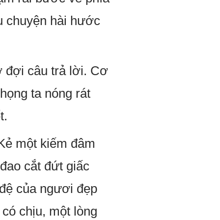
âu chuyện hài hước
đợi câu trả lời. Cơ
 họng ta nóng rát
t.
? Kẻ một kiếm đâm
 đao cắt đứt giấc
 đệ của ngươi đẹp
 có chịu, một lòng