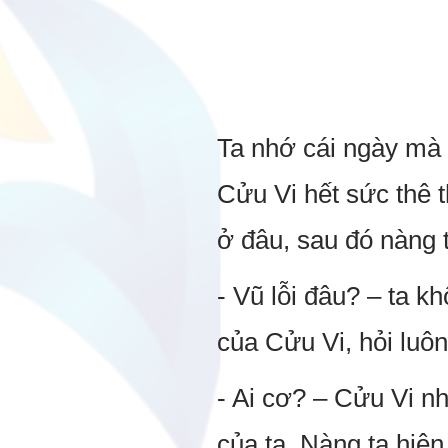
Ta nhớ cái ngày mà
Cửu Vi hết sức thê 
ở đâu, sau đó nàng t
- Vũ lỗi đâu? – ta 
của Cửu Vi, hỏi luôn
- Ai cơ? – Cửu Vi nh
của ta. Nàng ta hiệ