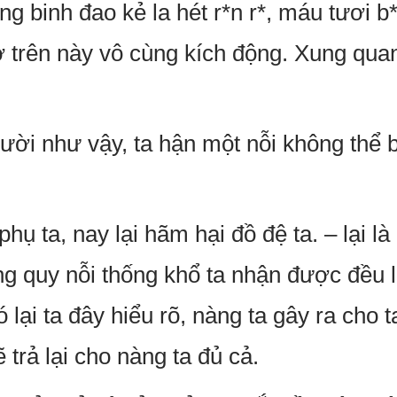
ếng binh đao kẻ la hét r*n r*, máu tươi 
ở trên này vô cùng kích động. Xung quan
ười như vậy, ta hận một nỗi không thể b
hụ ta, nay lại hãm hại đồ đệ ta. – lại l
ng quy nỗi thống khổ ta nhận được đều l
ó lại ta đây hiểu rõ, nàng ta gây ra cho 
 trả lại cho nàng ta đủ cả.