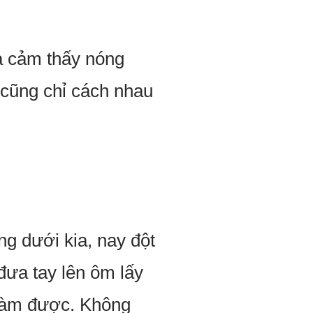
mà cảm thấy nóng
 cũng chỉ cách nhau
ng dưới kia, nay đột
 đưa tay lên ôm lấy
 làm được. Không