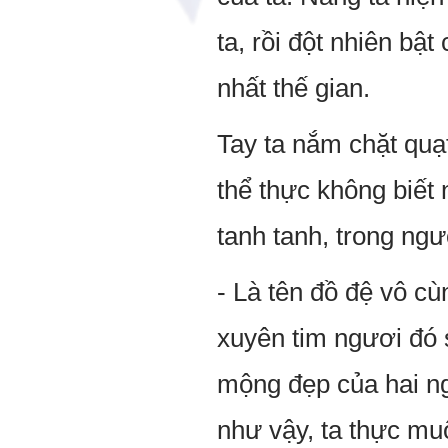
ta, rồi đột nhiên b
nhất thế gian.
Tay ta nắm chặt quạ
thể thực không biết 
tanh tanh, trong ng
- Là tên đồ đệ vô cù
xuyên tim ngươi đó s
mộng đẹp của hai ng
như vậy, ta thực muố