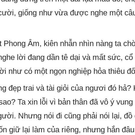
ật cười, giống như vừa được nghe một c
t Phong Âm, kiên nhẫn nhìn nàng ta chờ 
nghe lời đang dần tê dại và mất sức, cổ
ười như có một ngọn nghiệp hỏa thiêu đố
ng đẹp trai và tài giỏi của ngươi đó hả
ao? Ta xin lỗi vì bản thân đã vô ý vung
ười. Nhưng nói đi cũng phải nói lại, đồ
n giữ lại làm của riêng, nhưng hắn đâu