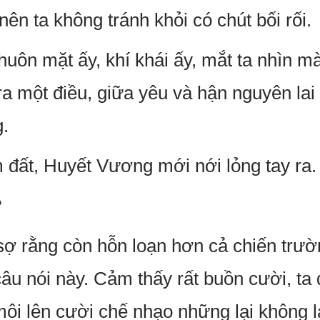
ên ta không tránh khỏi có chút bối rối.
huôn mặt ấy, khí khái ấy, mắt ta nhìn 
ra một điều, giữa yêu và hận nguyên lai
.
 đất, Huyết Vương mới nới lỏng tay ra.
?
 sợ rằng còn hỗn loạn hơn cả chiến trườ
câu nói này. Cảm thấy rất buồn cười, ta
ôi lên cười chế nhạo những lại không