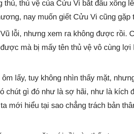
g thủ, thủ vệ của Cửu Vi bắt đầu xông l
thương, nay muốn giết Cửu Vi cũng gặp t
 Vũ lỗi, nhưng xem ra không được rồi.
được mà bị mấy tên thủ vệ vô cùng lợi
ó ôm lấy, tuy không nhìn thấy mặt, nhưn
có chút gì đó như là sợ hãi, như là kích
, ta mới hiểu tại sao chẳng trách bản th