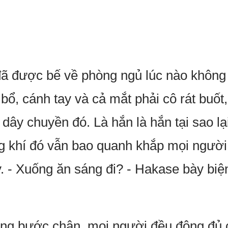
đã được bế về phòng ngủ lúc nào không
ổ, cánh tay và cả mắt phải cô rát buốt,
 dây chuyền đó. Là hắn là hắn tại sao 
g khí đó vẫn bao quanh khắp mọi người,
y. - Xuống ăn sáng đi? - Hakase bày biện
ừng bước chân, mọi người đều đông đủ 