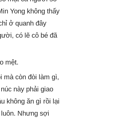
 Min Yong không thấy
 chỉ ở quanh đây
ười, có lẽ cô bé đã
o mệt.
i mà còn đòi làm gì,
 núc này phải giao
ậu không ăn gì rồi lại
 luôn. Nhưng sợi