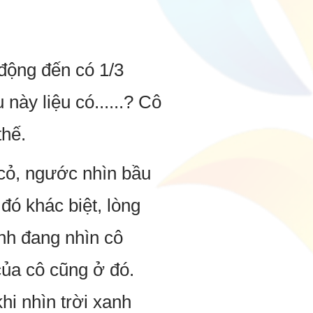
 động đến có 1/3
này liệu có......? Cô
thế.
 cỏ, ngước nhìn bầu
đó khác biệt, lòng
ình đang nhìn cô
của cô cũng ở đó.
hi nhìn trời xanh