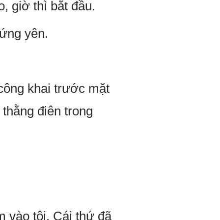
, giờ thì bắt đầu.
đứng yên.
 công khai trước mặt
 thằng điên trong
m vào tôi. Cái thứ đã