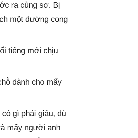
ớc ra cùng sơ. Bị
ếch một đường cong
ổi tiếng mới chịu
ó chỗ dành cho mấy
có gì phải giấu, dù
 và mấy người anh