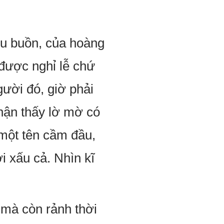
 u buồn, của hoàng
được nghỉ lễ chứ
ười đó, giờ phải
hận thấy lờ mờ có
một tên cầm đầu,
i xấu cả. Nhìn kĩ
 mà còn rảnh thời