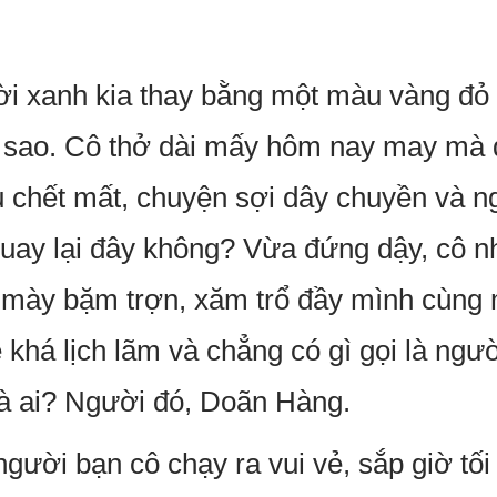
ời xanh kia thay bằng một màu vàng đỏ
ồi sao. Cô thở dài mấy hôm nay may mà 
 chết mất, chuyện sợi dây chuyền và ng
quay lại đây không? Vừa đứng dậy, cô n
mày bặm trợn, xăm trổ đầy mình cùng 
khá lịch lãm và chẳng có gì gọi là ngườ
là ai? Người đó, Doãn Hàng.
gười bạn cô chạy ra vui vẻ, sắp giờ tối