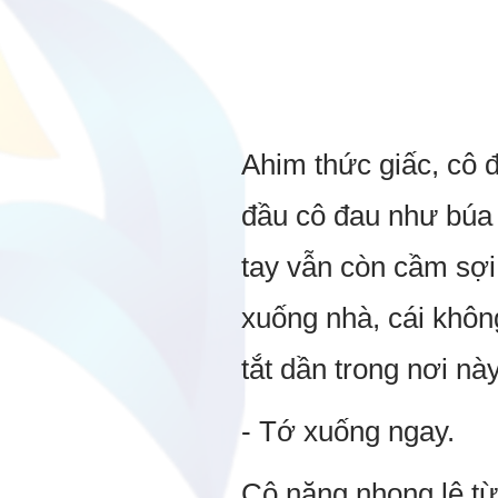
Ahim thức giấc, cô 
đầu cô đau như búa b
tay vẫn còn cầm sợi
xuống nhà, cái khôn
tắt dần trong nơi nà
- Tớ xuống ngay.
Cô nặng nhọng lê t