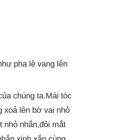
như pha lê vang lên
của chúng ta.Mái tóc
 xoả lên bờ vai nhỏ
ặt nhỏ nhắn,đôi mắt
nhắn xinh xắn cùng