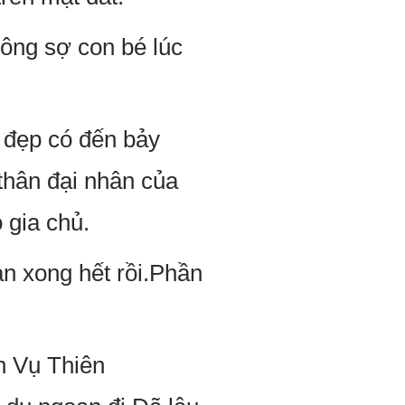
hông sợ con bé lúc
 đẹp có đến bảy
thân đại nhân của
 gia chủ.
àn xong hết rồi.Phần
àn Vụ Thiên