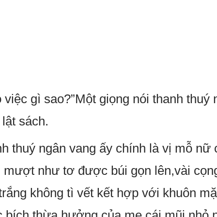
 việc gì sao?”Một giọng nói thanh thuý 
 lật sách.
h thuý ngân vang ấy chính là vị mỗ nữ 
mượt như tơ được búi gọn lên,vài cọng
trắng không tì vết kết hợp với khuôn m
c bích thừa hưởng của mẹ,cái mũi nhỏ 