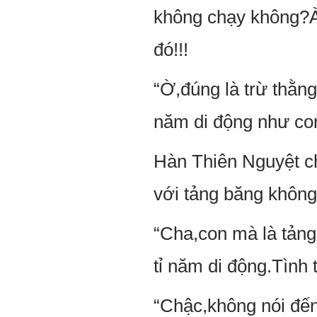
không chạy không?À,
đó!!!
“Ờ,đúng là trừ thằng
năm di động như con
Hàn Thiên Nguyệt ch
với tảng băng không
“Cha,con mà là tảng
tỉ năm di động.Tình
“Chậc,không nói đế