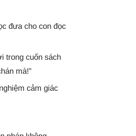
gọc đưa cho con đọc
ới trong cuốn sách
chán mà!”
 nghiệm cảm giác