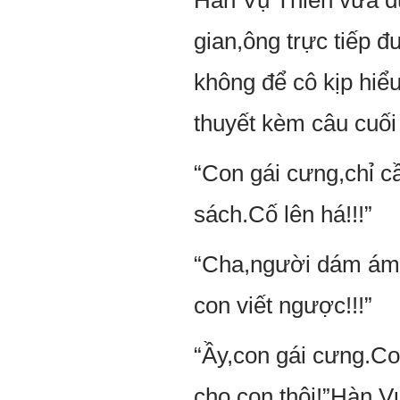
Hàn Vụ Thiên vừa dứ
gian,ông trực tiếp 
không để cô kịp hiểu
thuyết kèm câu cuối
“Con gái cưng,chỉ cầ
sách.Cố lên há!!!”
“Cha,người dám ám 
con viết ngược!!!”
“Ầy,con gái cưng.Co
cho con thôi!”Hàn V