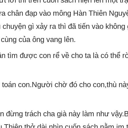
t lời thì trên cuốn sách hiện lên một t
đưa chân đạp vào mông Hàn Thiên Nguyệ
 chuyện gì xảy ra thì đã tiến vào không 
 cùng của ông vang lên.
n tìm được con rể về cho ta là có thể r
toán con.Người chờ đó cho con,thù này
n đừng trách cha già này làm như vậy.B
ụ Thiên thở dài nhìn cuốn sách nằm im t