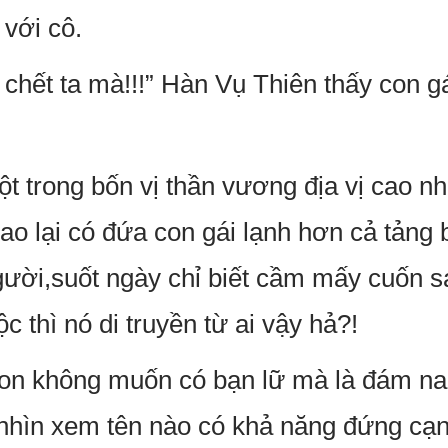
 với cô.
 chết ta mà!!!” Hàn Vụ Thiên thấy con 
t trong bốn vị thần vương địa vị cao nh
sao lại có đứa con gái lạnh hơn cả tảng
gười,suốt ngày chỉ biết cầm mấy cuốn 
c thì nó di truyền từ ai vậy hả?!
con không muốn có bạn lữ mà là đám n
 nhìn xem tên nào có khả năng đứng cạ