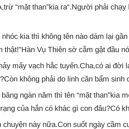
trừ “mặt than”kia ra“.Người phải chạy
 nhóc kia thì không tên nào dám lại gần
 thật!”Hàn Vụ Thiên sờ cằm gật đầu nó
ảy mấy vạch hắc tuyến.Cha,có ai đời lạ
?Còn không phải do linh căn bẩm sinh 
 băng ngàn năm thì tên “mặt than”kia mớ
 trạng của hắn có khác gì con đâu?Có kh
n chuyện này nữa.Con suốt ngày cầm cu