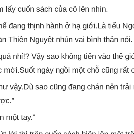
m lấy cuốn sách của cô lên nhìn.
thế đang thịnh hành ở hạ giới.Là tiểu N
àn Thiên Nguyệt nhún vai bình thản nói.
quá nhỉ!? Vậy sao không tiến vào thế gi
c mới.Suốt ngày ngồi một chỗ cũng rất 
hư vậy.Dù sao cũng đang chán nên trải
ợc.”
n một tay.”