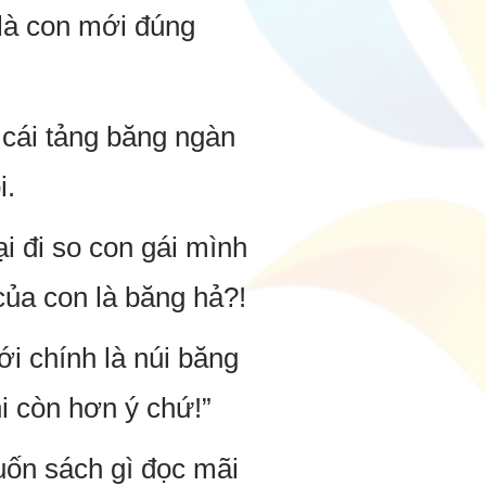
 là con mới đúng
 cái tảng băng ngàn
i.
i đi so con gái mình
của con là băng hả?!
i chính là núi băng
i còn hơn ý chứ!”
ốn sách gì đọc mãi