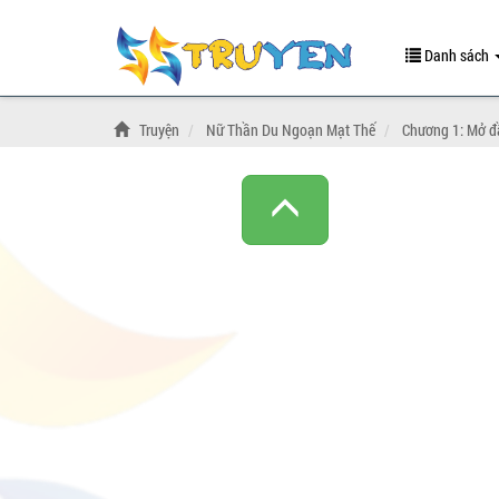
Danh sách
Truyện
Nữ Thần Du Ngoạn Mạt Thế
Chương 1: Mở đ