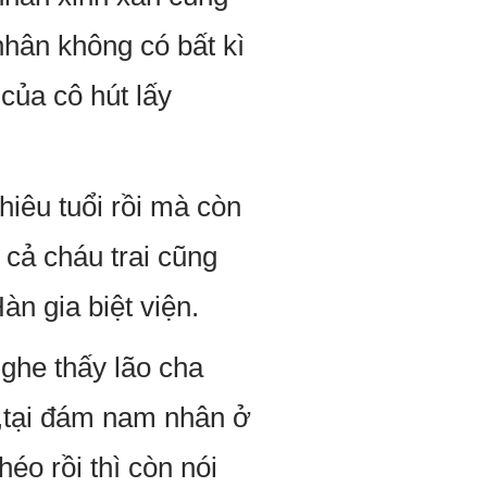
hân không có bất kì
của cô hút lấy
iêu tuổi rồi mà còn
 cả cháu trai cũng
àn gia biệt viện.
ghe thấy lão cha
ắc,tại đám nam nhân ở
éo rồi thì còn nói