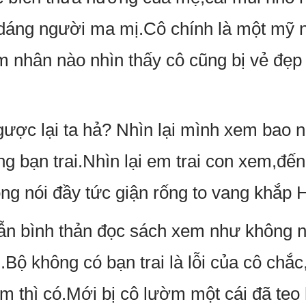
,dáng người ma mị.Cô chính là một mỹ n
 nhân nào nhìn thấy cô cũng bị vẻ đẹp 
ược lại ta hả? Nhìn lại mình xem bao nh
g bạn trai.Nhìn lại em trai con xem,đến
iọng nói đầy tức giận rống to vang khắp H
ẫn bình thản đọc sách xem như không n
.Bộ không có bạn trai là lỗi của cô ch
m thì có.Mới bị cô lườm một cái đã teo h