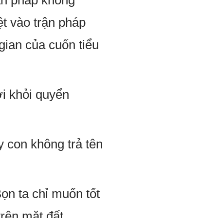
rận pháp không
t vào trận pháp
gian của cuốn tiểu
ời khỏi quyển
 con không trả tên
ọn ta chỉ muốn tốt
rên mặt đất.