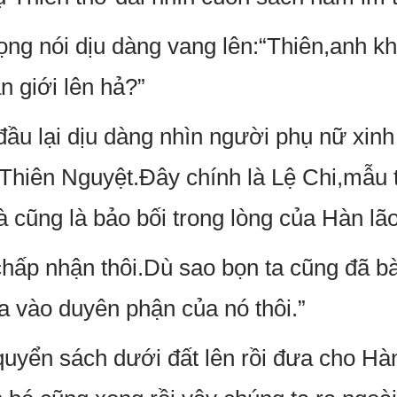
ọng nói dịu dàng vang lên:“Thiên,anh k
ần giới lên hả?”
ầu lại dịu dàng nhìn người phụ nữ xinh
Thiên Nguyệt.Đây chính là Lệ Chi,mẫu 
 cũng là bảo bối trong lòng của Hàn lão
 chấp nhận thôi.Dù sao bọn ta cũng đã b
ựa vào duyên phận của nó thôi.”
 quyển sách dưới đất lên rồi đưa cho H