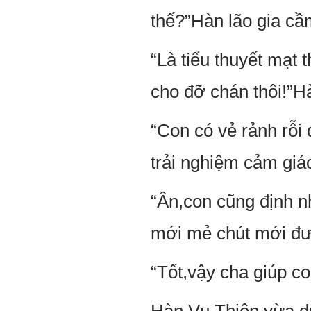
thế?”Hàn lão gia cầ
“Là tiểu thuyết mạt 
cho đỡ chán thôi!”H
“Con có vẻ rảnh rỗi 
trải nghiệm cảm giá
“Ân,con cũng định n
mới mẻ chút mới đư
“Tốt,vậy cha giúp co