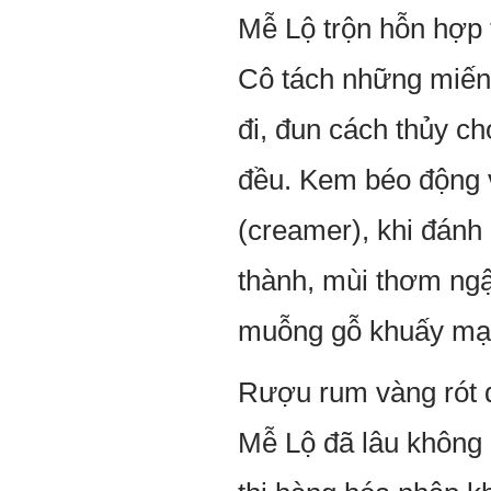
Mễ Lộ trộn hỗn hợp
Cô tách những miếng
đi, đun cách thủy ch
đều. Kem béo động v
(creamer), khi đánh
thành, mùi thơm ngậy
muỗng gỗ khuấy mạnh
Rượu rum vàng rót d
Mễ Lộ đã lâu không