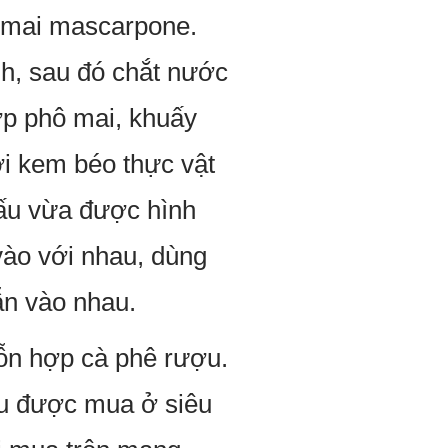
 mai mascarpone.
h, sau đó chắt nước
hợp phô mai, khuấy
i kem béo thực vật
cấu vừa được hình
vào với nhau, dùng
ẫn vào nhau.
ỗn hợp cà phê rượu.
ều được mua ở siêu