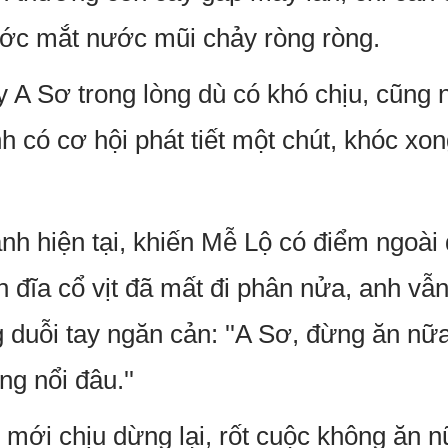
ớc mắt nước mũi chảy ròng ròng.
y A Sơ trong lòng dù có khó chịu, cũng 
h có cơ hội phát tiết một chút, khóc xon
nh hiện tại, khiến Mễ Lộ có điểm ngoài 
 đĩa cổ vịt đã mất đi phân nửa, anh vẫ
g duỗi tay ngăn cản: ''A Sơ, đừng ăn nữ
ng nổi đâu.''
 mới chịu dừng lại, rốt cuộc không ăn 