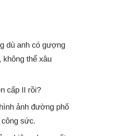
ưng dù anh có gượng
, không thể xâu
n cấp II rồi?
 hình ảnh đường phố
i công sức.