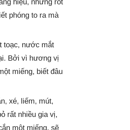
ảng hiệu, nhưng rốt
iết phóng to ra mà
t toạc, nước mắt
i. Bởi vì hương vị
 một miếng, biết đâu
n, xé, liếm, mút,
 rất nhiều gia vị,
 cắn một miếng, sẽ