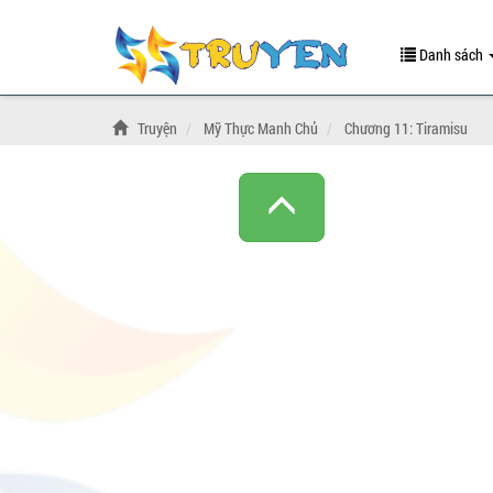
Danh sách
Truyện
Mỹ Thực Manh Chủ
Chương 11: Tiramisu