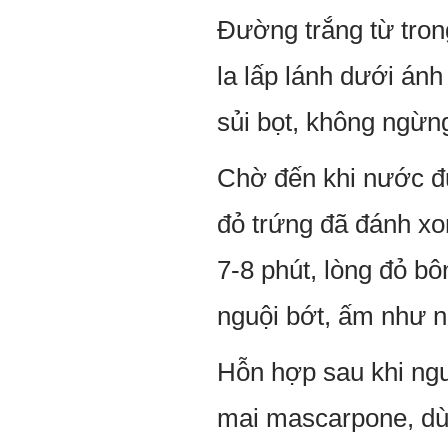
Đường trắng từ tron
la lấp lánh dưới án
sủi bọt, không ngừn
Chờ đến khi nước đư
đỏ trứng đã đánh xo
7-8 phút, lòng đỏ b
nguội bớt, ấm như nh
Hỗn hợp sau khi ngu
mai mascarpone, dù