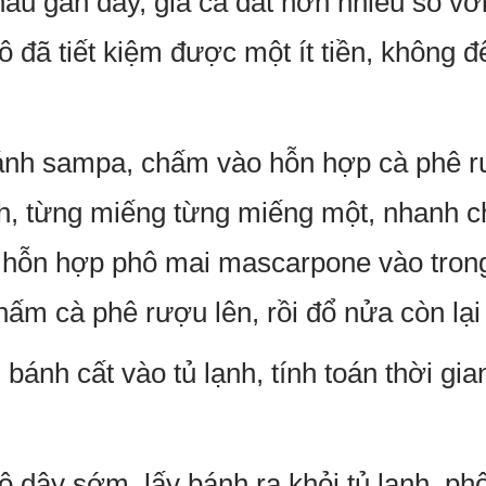
hẩu gần đây, giá cả đắt hơn nhiều so v
 đã tiết kiệm được một ít tiền, không 
ánh sampa, chấm vào hỗn hợp cà phê rư
h, từng miếng từng miếng một, nhanh c
hỗn hợp phô mai mascarpone vào trong
ấm cà phê rượu lên, rồi đổ nửa còn lại 
ánh cất vào tủ lạnh, tính toán thời gia
dậy sớm, lấy bánh ra khỏi tủ lạnh, phô