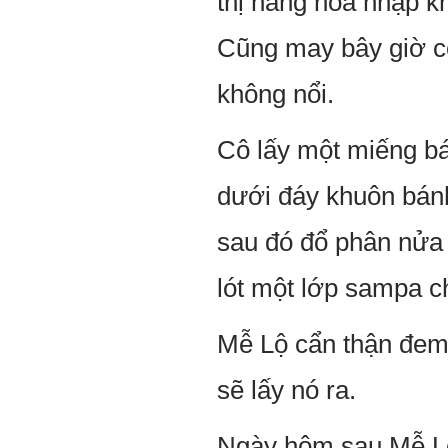
thị hàng hóa nhập k
Cũng may bây giờ cô
không nổi.
Cô lấy một miếng b
dưới đáy khuôn bán
sau đó đổ phân nửa 
lót một lớp sampa ch
Mễ Lộ cẩn thận đem b
sẽ lấy nó ra.
Ngày hôm sau Mễ Lộ 