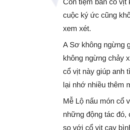
Còn tiệm bán cổ vịt 
cuộc ký ức cũng khôn
xem xét.
A Sơ không ngừng gặ
không ngừng chảy xu
cổ vịt này giúp anh 
lại nhớ nhiều thêm 
Mễ Lộ nấu món cổ vịt
những động tác đó, c
so với cổ vịt cay b