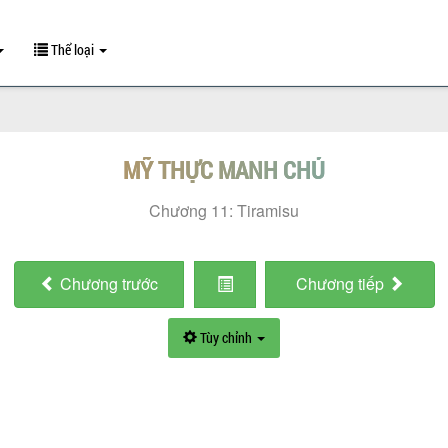
Thể loại
MỸ THỰC MANH CHỦ
Chương 11: Tiramisu
Chương
trước
Chương
tiếp
Tùy chỉnh