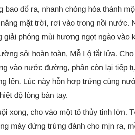
g bao đổ ra, nhanh chóng hóa thành mộ
h nắng mặt trời, rơi vào trong nồi nước
g giải phóng mùi hương ngọt ngào vào k
ờng sôi hoàn toàn, Mễ Lộ tắt lửa. Cho 
ng vào nước đường, phần còn lại tiếp 
ông lên. Lúc này hỗn hợp trứng cùng n
iệt độ lòng bàn tay.
ội xong, cho vào một tô thủy tinh lớn. 
ng máy đứng trứng đánh cho mịn ra, mề