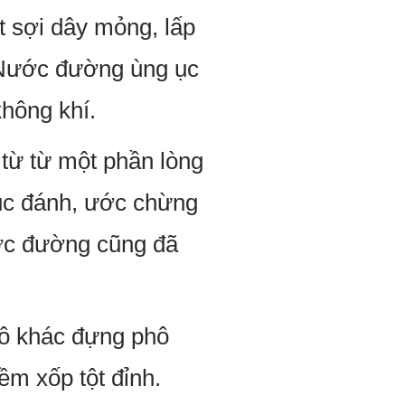
t sợi dây mỏng, lấp
. Nước đường ùng ục
hông khí.
từ từ một phần lòng
tục đánh, ước chừng
ước đường cũng đã
Tô khác đựng phô
m xốp tột đỉnh.