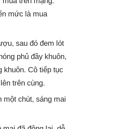
ới mua trên mạng.
đến mức là mua
ợu, sau đó đem lót
hóng phủ đầy khuôn,
 khuôn. Cô tiếp tục
lên trên cùng.
n một chút, sáng mai
 mai đã đông lại, dễ