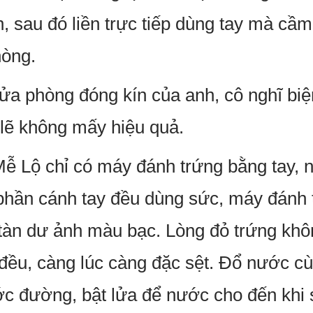
, sau đó liền trực tiếp dùng tay mà cầm
hòng.
cửa phòng đóng kín của anh, cô nghĩ b
ó lẽ không mấy hiệu quả.
Mễ Lộ chỉ có máy đánh trứng bằng tay, 
 phần cánh tay đều dùng sức, máy đánh
y tàn dư ảnh màu bạc. Lòng đỏ trứng k
đều, càng lúc càng đặc sệt. Đổ nước c
ớc đường, bật lửa để nước cho đến khi s