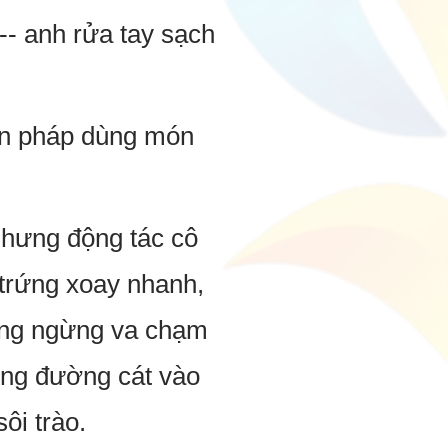
-- anh rửa tay sạch
iện pháp dùng món
nhưng động tác cô
 trứng xoay nhanh,
hông ngừng va chạm
ùng đường cát vào
ôi trào.