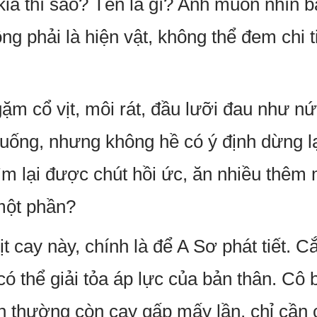
kia thì sao? Tên là gì? Anh muốn nhìn b
g phải là hiện vật, không thể đem chi t
m cổ vịt, môi rát, đầu lưỡi đau như nứ
ống, nhưng không hề có ý định dừng lạ
tìm lại được chút hồi ức, ăn nhiều thêm
một phần?
 cay này, chính là để A Sơ phát tiết. Cắ
ó thể giải tỏa áp lực của bản thân. Cô bỏ
ình thường còn cay gấp mấy lần, chỉ cần