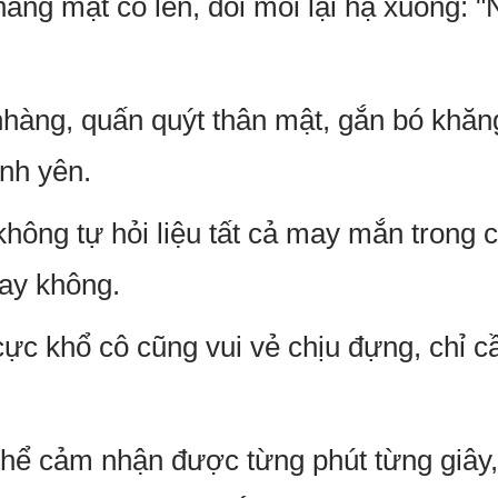
âng mặt cô lên, đôi môi lại hạ xuống: "
àng, quấn quýt thân mật, gắn bó khăn
ình yên.
hông tự hỏi liệu tất cả may mắn trong 
hay không.
cực khổ cô cũng vui vẻ chịu đựng, chỉ c
hể cảm nhận được từng phút từng giây,