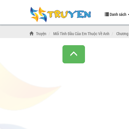
Danh sách
Truyện
Mối Tình Đầu Của Em Thuộc Về Anh
Chương 