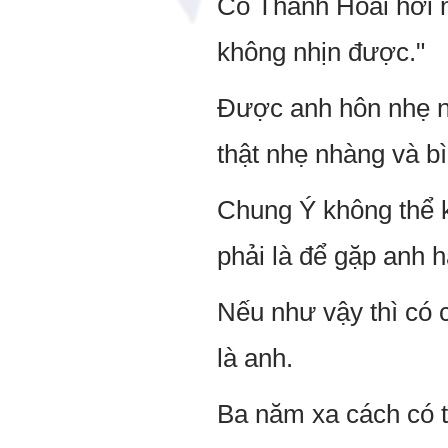
Cố Thanh Hoài hơi n
không nhịn được."
Được anh hôn nhẹ nh
thật nhẹ nhàng và b
Chung Ý không thể k
phải là để gặp anh 
Nếu như vậy thì có 
là anh.
Ba năm xa cách có t