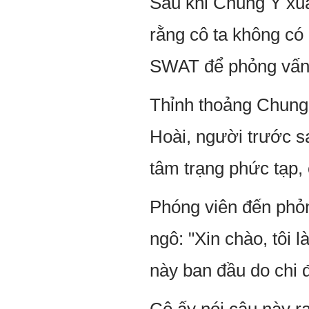
Sau khi Chung Ý xu
rằng cô ta không có
SWAT để phỏng vấn, 
Thỉnh thoảng Chung
Hoài, người trước s
tâm trạng phức tạp,
Phóng viên đến phỏ
ngô: "Xin chào, tôi 
này ban đầu do chi 