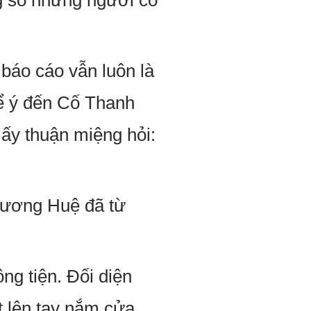
ng số những người có
 báo cáo vẫn luôn là
ể ý đến Cố Thanh
ấy thuận miệng hỏi:
Khương Huệ đã từ
g tiện. Đối diện
 lên tay nắm cửa,