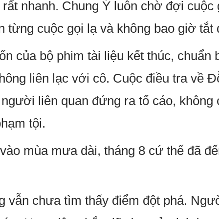
a rất nhanh. Chung Ý luôn chờ đợi cuộc g
n từng cuộc gọi lạ và không bao giờ tắt 
n của bộ phim tài liệu kết thúc, chuẩn 
hông liên lạc với cô. Cuộc điều tra về 
hi người liên quan đứng ra tố cáo, khôn
hạm tội.
ào mùa mưa dài, tháng 8 cứ thế đã đến,
g vẫn chưa tìm thấy điểm đột phá. Ngư