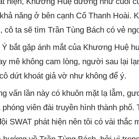
ất hiện, Khương Huệ dường như cuối c
 khả năng ở bên cạnh Cố Thanh Hoài. Kh
cô ta sẽ tìm Trần Tùng Bách có vẻ ngoà
 Ý bắt gặp ánh mắt của Khương Huệ h
ay mê không cam lòng, người sau lại lạ
 cô dứt khoát giả vờ như không để ý.
ng vấn lần này có khuôn mặt lạ lẫm, g
là phóng viên đài truyền hình thành phố.
đội SWAT phát hiện nên tôi có vài thắc 