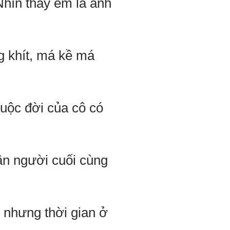
Nhìn thấy em là anh
g khít, má kề má
cuộc đời của cô có
ần người cuối cùng
 nhưng thời gian ở