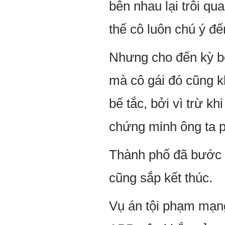
bên nhau lại trôi qu
thế cô luôn chú ý đế
Nhưng cho đến kỳ bố
mà cô gái đó cũng k
bế tắc, bởi vì trừ k
chứng minh ông ta p
Thành phố đã bước v
cũng sắp kết thúc.
Vụ án tội phạm mạn