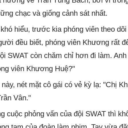
a hướng về Trần Tùng Bách, bởi vì tro
hững chạc và giống cảnh sát nhất.
khó hiểu, trước kia phóng viên theo dõi
ười đều biết, phóng viên Khương rất đ
đội SWAT còn chăm chỉ hơn đi làm. Anh 
óng viên Khương Huệ?"
 này, nét mặt cô gái có vẻ kỳ lạ: "Chị 
Trần Vân."
g cuộc phỏng vấn của đội SWAT thì khôn
òng tạm của đoàn làm phim. Tay vừa đặt