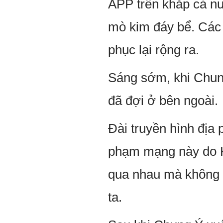
APP trên khắp cả nư
mò kim đáy bể. Các 
phục lại rộng ra.
Sáng sớm, khi Chun
đã đợi ở bên ngoài.
Đài truyền hình địa 
phạm mạng này do K
qua nhau mà không 
ta.