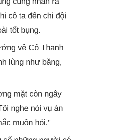
ùng cũng nhận ra
i cô ta đến chi đội
i tốt bụng.
ướng về Cố Thanh
nh lùng như băng,
ương mặt còn ngây
 Tôi nghe nói vụ án
mắc muốn hỏi."