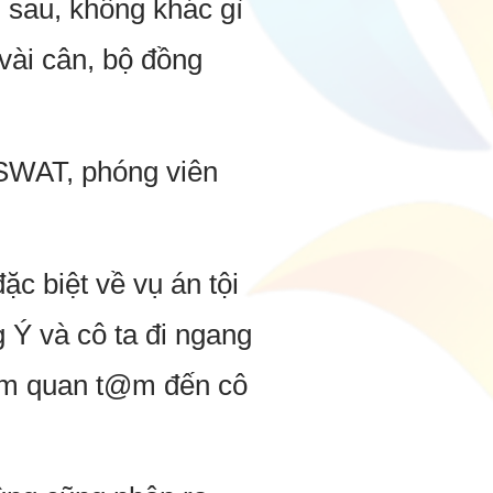
 sau, không khác gì
vài cân, bộ đồng
 SWAT, phóng viên
c biệt về vụ án tội
Ý và cô ta đi ngang
hèm quan t@m đến cô