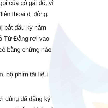
ọi của cô gái đó, vì
điện thoại di động.
bị bắt đầu kỳ năm
Đỗ Tử Đằng rơi vào
g có bằng chứng nào
 bộ phim tài liệu
ời dùng đã đăng ký