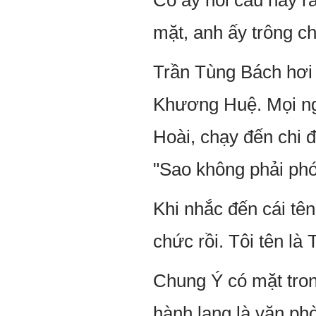
Cô ấy nói câu này r
mặt, anh ấy trông c
Trần Tùng Bách hơi 
Khương Huệ. Mọi ng
Hoài, chạy đến chi 
"Sao không phải ph
Khi nhắc đến cái tên
chức rồi. Tôi tên là 
Chung Ý có mặt tron
hành lang là văn ph