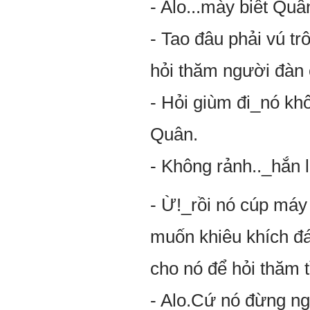
- Alo...mày biết Q
- Tao đâu phải vú trô
hỏi thăm người đàn 
- Hỏi giùm đi_nó khô
Quân.
- Không rảnh.._hắn la
- Ừ!_rồi nó cúp ma
muốn khiêu khích đán
cho nó để hỏi thăm t
- Alo.Cứ nó đừng nga