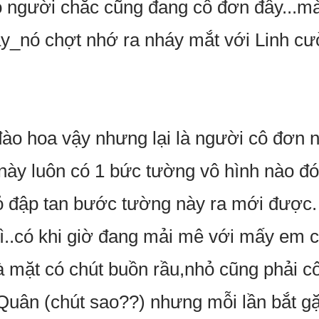
người chắc cũng đang cô đơn đấy...mày
̀y_nó chợt nhớ ra nháy mắt với Linh cươ
ào hoa vậy nhưng lại là người cô đơn nh
 này luôn có 1 bức tường vô hình nào đ
hỏ đập tan bước tường này ra mới được.
ì..có khi giờ đang mải mê với mấy em ch
mặt có chút buồn rầu,nhỏ cũng phải c
i Quân (chút sao??) nhưng mỗi lần bắt 