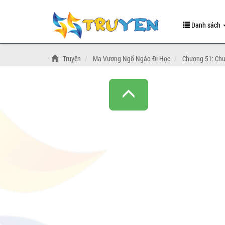
Danh sách
Truyện
Ma Vương Ngổ Ngáo Đi Học
Chương 51: Ch