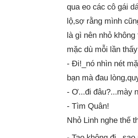
qua eo các cô gái da
lộ,sợ rằng mình c
là gì nên nhỏ không
mặc dù mỗi lần thấ
- Đi!_nó nhìn nét mă
bạn mà đau lòng,quyê
- Ơ...đi đâu?...mày n
- Tìm Quân!
Nhỏ Linh nghe thế th
- Tao không đi...sao ph