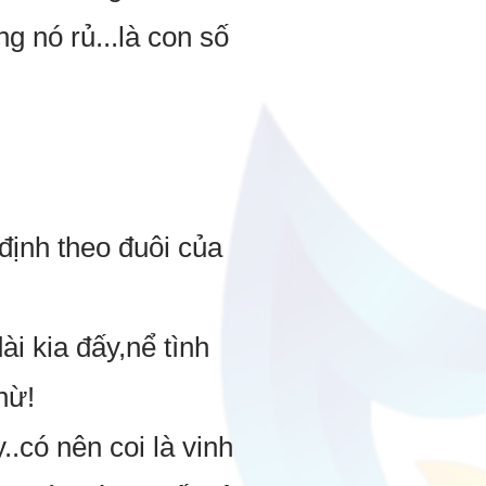
 nó rủ...là con số
định theo đuôi của
i kia đấy,nể tình
hừ!
y..có nên coi là vinh