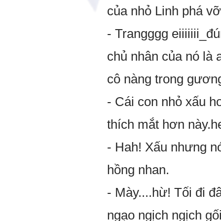
của nhỏ Linh phá vỡ
- Trangggg eiiiiiii_đu
chủ nhân của nó là a
cô nàng trong gương
- Cái con nhỏ xấu h
thích mắt hơn này.h
- Hah! Xấu nhưng nó 
hồng nhan.
- Mày....hừ! Tối đ
ngạo ngịch ngịch gố