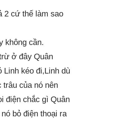
ả 2 cứ thế làm sao
ây không cần.
 trừ ở đây Quân
̉ Linh kéo đi,Linh dù
́c trâu của nó nên
̣i điện chắc gì Quân
nó bỏ điện thoại ra