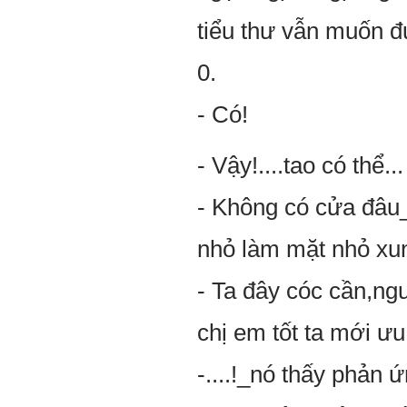
tiểu thư vẫn muốn đư
0.
- Có!
- Vậy!....tao có thể...
- Không có cửa đâu_n
nhỏ làm mặt nhỏ xung
- Ta đây cóc cần,ngươ
chị em tốt ta mới ưu
-....!_nó thấy phản ư