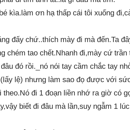
é kìa.làm ơn hạ thấp cái tôi xuống đi,c
hằng đấy chứ..thích mày đi mà đến.Ta đ
ng chém tao chết.Nhanh đi,mày cứ trần
đâu đó rồi._nó nói tay cầm chắc tay nho
y (lấy lệ) nhưng làm sao đọ được với sư
theo.Nó đi 1 đoạn liền nhớ ra giờ có go
y,vậy biết đi đâu mà lần,suy ngẫm 1 lúc 