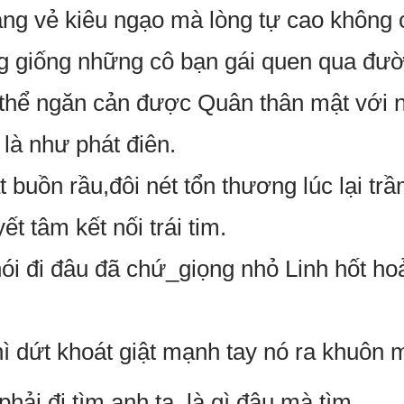
́ng vẻ kiêu ngạo mà lòng tự cao không 
ũng giống những cô bạn gái quen qua đ
 thể ngăn cản được Quân thân mật với n
y là như phát điên.
̣t buồn rầu,đôi nét tổn thương lúc lại tr
́t tâm kết nối trái tim.
ói đi đâu đã chứ_giọng nhỏ Linh hốt ho
ì dứt khoát giật mạnh tay nó ra khuôn 
ải đi tìm anh ta..là gì đâu mà tìm.