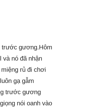
nh trước gương.Hôm
l và nó đã nhận
ở miệng rủ đi chơi
 luôn gạ gẫm
́ng trước gương
 giọng nói oanh vào