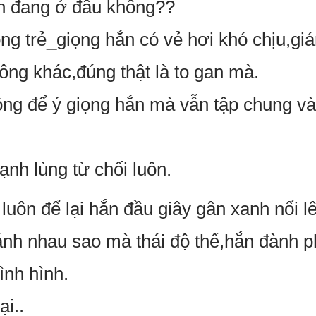
uân đang ở đâu không??
ng trẻ_giọng hắn có vẻ hơi khó chịu,gia
ông khác,đúng thật là to gan mà.
ng để ý giọng hắn mà vẫn tập chung vào
̣nh lùng từ chối luôn.
́y luôn để lại hắn đầu giây gân xanh nổi
h nhau sao mà thái độ thế,hắn đành phả
ình hình.
̣i..