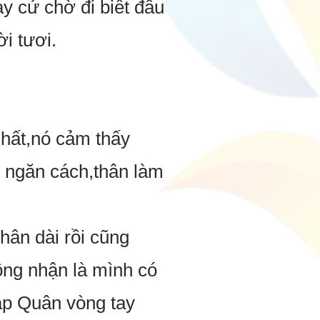
 cứ chờ đi biết đâu
̀i tươi.
ất,nó cảm thấy
ó ngăn cách,thân làm
ân dài rồi cũng
ông nhận là mình có
gặp Quân vòng tay