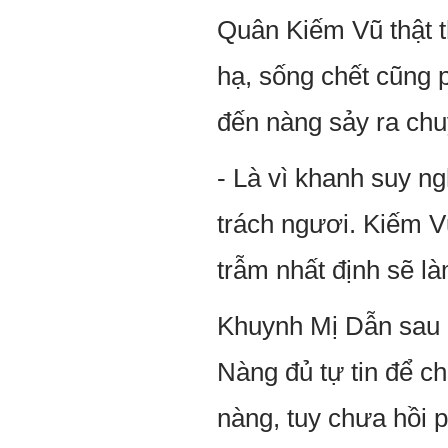
Quân Kiếm Vũ thật th
hạ, sống chết cũng 
đến nàng sảy ra ch
- Là vì khanh suy n
trách ngươi. Kiếm Vũ
trẫm nhất định sẽ l
Khuynh Mị Dẫn sau k
Nàng đủ tự tin để ch
nàng, tuy chưa hồi 