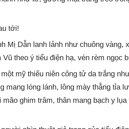
u tới!
nh Mị Dẫn lanh lảnh như chuông vàng, 
Vũ theo ý tiểu điện hạ, vén rèm ngọc b
 một mỹ thiếu niên công tử da trắng nh
g mang lóng lánh, lông mày thẳng tỉa lư
ài mão ghim trâm, thân mang bạch y lụa 