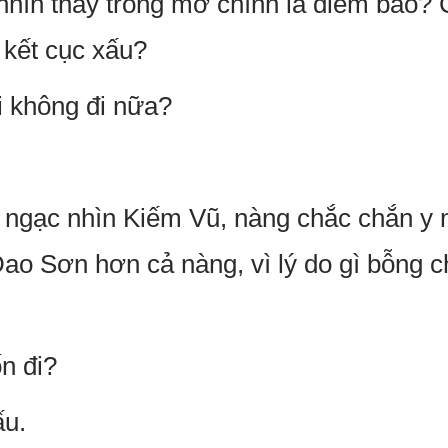
 nhìn thấy trong mơ chính là điềm báo? 
 kết cục xấu?
ôi không đi nữa?
 ngạc nhìn Kiếm Vũ, nàng chắc chắn y 
o Sơn hơn cả nàng, vì lý do gì bỗng ch
n đi?
ấu.