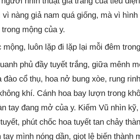
gười nhìn thuật giả trang của tiểu điệ
 vì nàng giả nam quá giống, mà vì hìn
i trong mộng của y.
 mộng, luôn lặp đi lặp lại mỗi đêm tron
uanh phủ đầy tuyết trắng, giữa mênh mô
 đào cổ thụ, hoa nở bung xòe, rung rinh
không khí. Cánh hoa bay lượn trong khô
n tay đang mở của y. Kiếm Vũ nhìn kỹ,
uyết, phút chốc hoa tuyết tan chảy thành
àn tay mình nóng dần, giọt lệ biến thàn