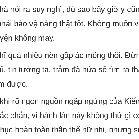
à nói ra suy nghĩ, dù sao bây giờ y cũ
phải bảo vệ nàng thật tốt. Không muốn v
uyện không may.
ghĩ quá nhiều nên gặp ác mộng thôi. Đừn
, tin tưởng ta, trẫm đã hứa sẽ tìm ra t
àm được.
hi rõ ngọn nguồn ngập ngừng của Kiếm 
ắc chắn, vi hành lần này không thứ gì c
phục hoàn toàn thân thể nữ nhi, nhưng