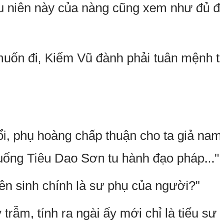
ếu niên này của nàng cũng xem như đủ để
uốn đi, Kiếm Vũ đành phải tuân mệnh 
i, phụ hoàng chấp thuận cho ta giả nam
xuống Tiêu Dao Sơn tu hành đạo pháp..."
iên sinh chính là sư phụ của người?"
trẫm, tính ra ngài ấy mới chỉ là tiểu sư 