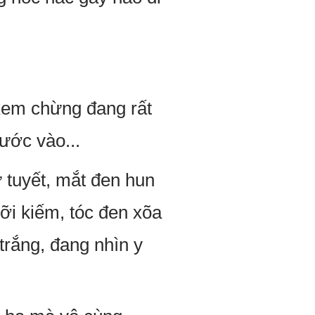
xem chừng đang rất
ước vào...
ư tuyết, mắt đen hun
ỡi kiếm, tóc đen xõa
trắng, đang nhìn y