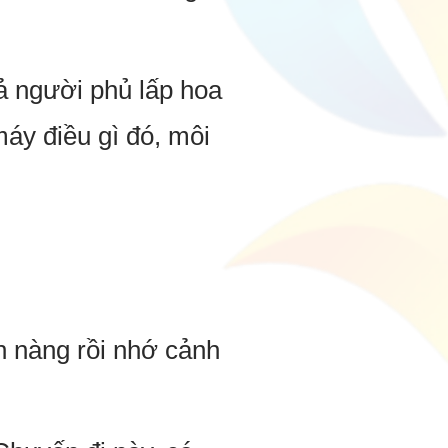
ả người phủ lấp hoa
áy điều gì đó, môi
ìn nàng rồi nhớ cảnh