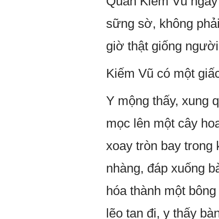
Quân Kiếm Vũ ngây n
sững sờ, không phải
giờ thật giống ngườ
Kiếm Vũ có một giấc
Y mộng thấy, xung q
mọc lên một cây hoa
xoay tròn bay trong 
nhàng, đáp xuống bà
hóa thành một bông t
lẽo tan đi, y thấy b