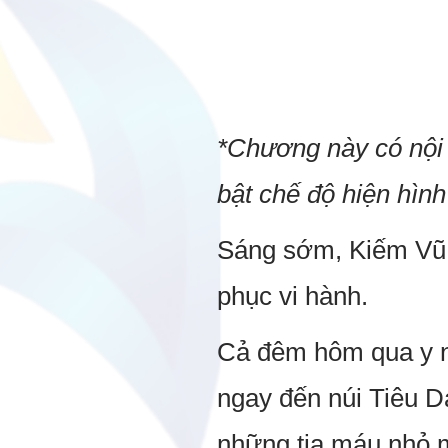
*Chương này có nội 
bật chế độ hiện hình
Sáng sớm, Kiếm Vũ y
phục vi hành.
Cả đêm hôm qua y n
ngay đến núi Tiêu D
những tia máu nhỏ m