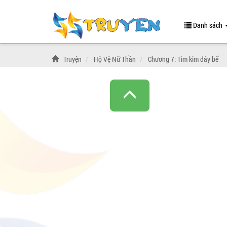
Danh sách
Truyện
Hộ Vệ Nữ Thần
Chương 7: Tìm kim đáy bể