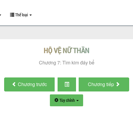
Thể loại
HỘ VỆ NỮ THẦN
Chương 7: Tìm kim đáy bể
Chương
trước
Chương
tiếp
Tùy chỉnh