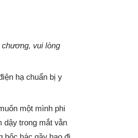
 chương, vui lòng
iện hạ chuẩn bị y
 muốn một mình phi
m dậy trong mắt vằn
g hốc hác gầy hao đi