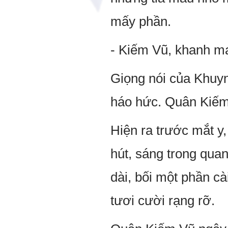
mấy phần.
- Kiếm Vũ, khanh ma
Giọng nói của Khuy
háo hức. Quân Kiếm 
Hiện ra trước mắt y,
hút, sáng trong quan
dài, bối một phần c
tươi cười rạng rỡ.