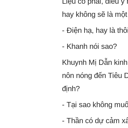
Liệu có phải, điều y
hay không sẽ là một
- Điện hạ, hay là th
- Khanh nói sao?
Khuynh Mị Dẫn kinh
nôn nóng đến Tiêu Da
định?
- Tại sao không muố
- Thần có dự cảm x