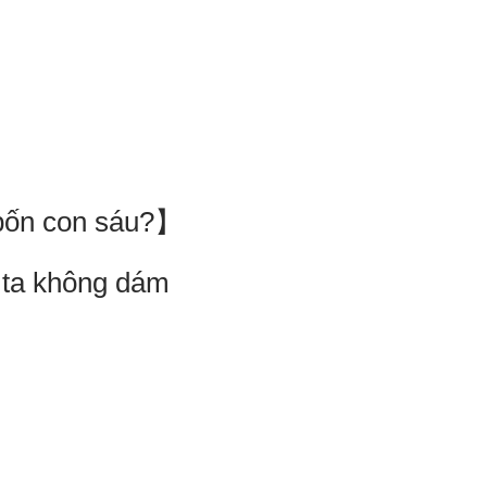
 bốn con sáu?】
 ta không dám