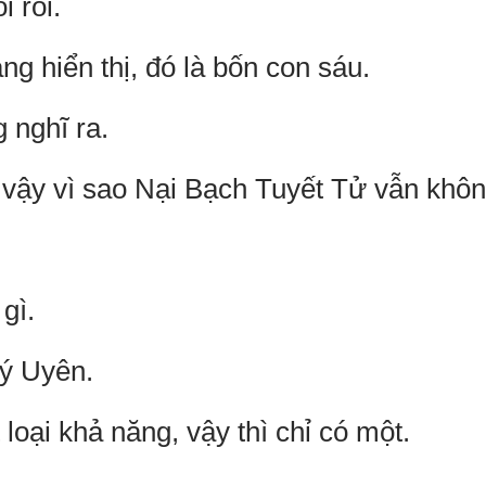
 rối.
àng hiển thị, đó là bốn con sáu.
 nghĩ ra.
, vậy vì sao Nại Bạch Tuyết Tử vẫn kh
gì.
uý Uyên.
oại khả năng, vậy thì chỉ có một.