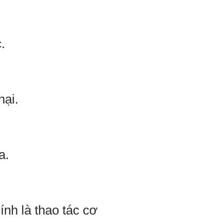
.
hại.
a.
ính là thao tác cơ