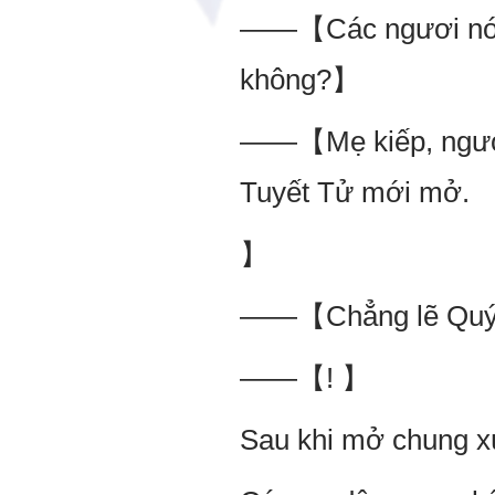
——【Các ngươi nói x
không?】
——【Mẹ kiếp, ngươi 
Tuyết Tử mới mở.
】
——【Chẳng lẽ Quý U
——【! 】
Sau khi mở chung xú