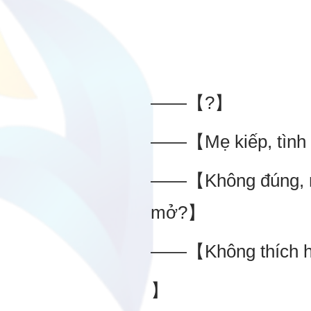
——【?】
——【Mẹ kiếp, tình h
——【Không đúng, nếu
mở?】
——【Không thích hợp
】