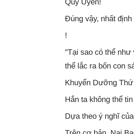
Quý Uyên!
Đúng vậy, nhất định
!
"Tại sao có thể như 
thể lắc ra bốn con s
Khuyển Dưỡng Thứ La
Hắn ta không thể tin
Dựa theo ý nghĩ của
Trên cơ bản, Nại Bạ