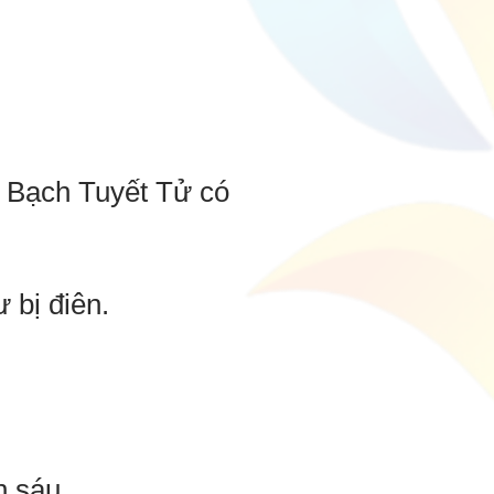
ại Bạch Tuyết Tử có
 bị điên.
n sáu.