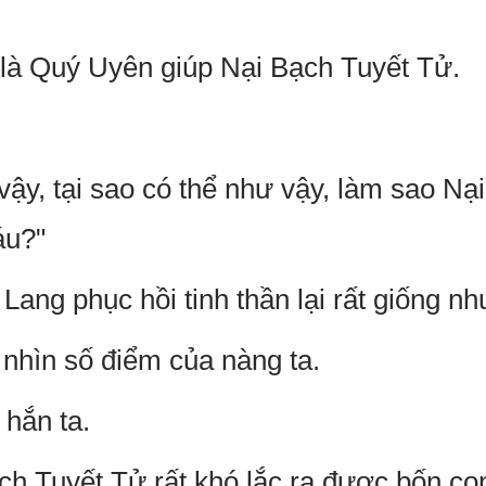
 là Quý Uyên giúp Nại Bạch Tuyết Tử.
vậy, tại sao có thể như vậy, làm sao N
áu?"
ng phục hồi tinh thần lại rất giống như
 nhìn số điểm của nàng ta.
 hắn ta.
ch Tuyết Tử rất khó lắc ra được bốn co