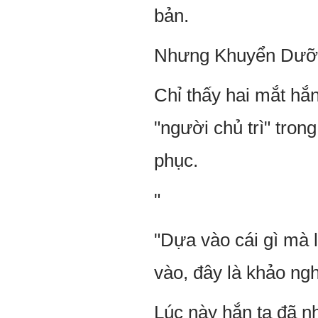
bản.
Nhưng Khuyển Dưỡn
Chỉ thấy hai mắt hắ
"người chủ trì" tron
phục.
"
"Dựa vào cái gì mà 
vào, đây là khảo ng
Lúc này hắn ta đã n