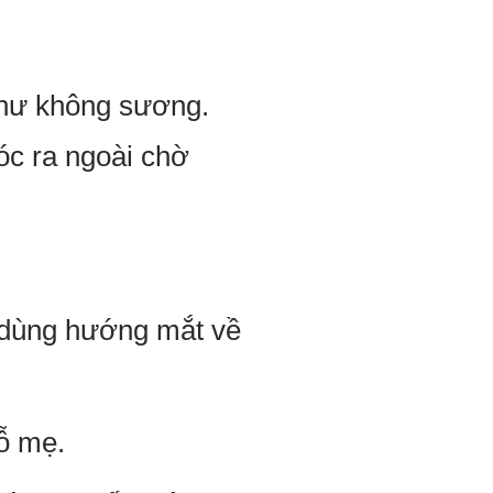
như không sương.
c ra ngoài chờ
 dùng hướng mắt về
ỗ mẹ.