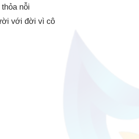
thỏa nỗi
ời với đời vì cô