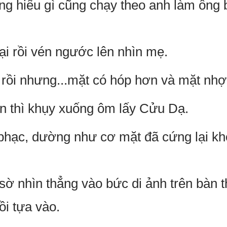
g hiểu gì cũng chạy theo anh làm ông 
i rồi vén ngước lên nhìn mẹ.
rồi nhưng...mặt có hóp hơn và mặt nhợ
n thì khụy xuống ôm lấy Cửu Dạ.
hạc, dường như cơ mặt đã cứng lại kh
 nhìn thẳng vào bức di ảnh trên bàn t
ồi tựa vào.