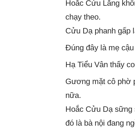
Hoắc Cửu Lăng khôn
chạy theo.
Cửu Dạ phanh gấp lạ
Đúng đây là mẹ cậu 
Hạ Tiểu Vân thấy co
Gương mặt cô phờ p
nữa.
Hoắc Cửu Dạ sững sờ
đó là bà nội đang ng