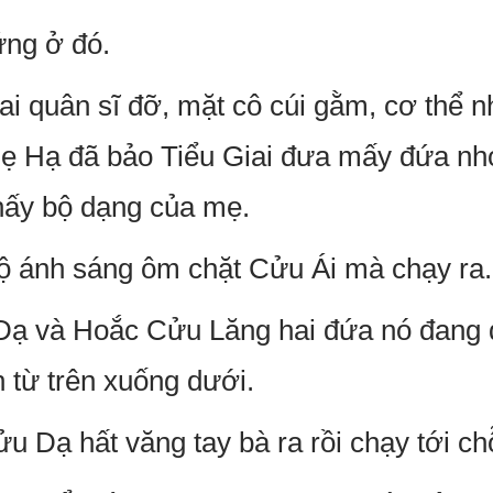
ứng ở đó.
i quân sĩ đỡ, mặt cô cúi gằm, cơ thể 
ẹ Hạ đã bảo Tiểu Giai đưa mấy đứa nhó
thấy bộ dạng của mẹ.
độ ánh sáng ôm chặt Cửu Ái mà chạy ra.
ạ và Hoắc Cửu Lăng hai đứa nó đang
 từ trên xuống dưới.
 Dạ hất văng tay bà ra rồi chạy tới ch