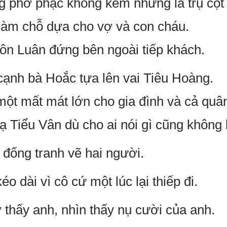
 phờ phạc không kém nhưng là trụ cột 
làm chỗ dựa cho vợ và con cháu.
ôn Luân đứng bên ngoài tiếp khách.
ạnh bà Hoắc tựa lên vai Tiêu Hoàng.
một mất mát lớn cho gia đình và cả quân
ạ Tiểu Vân dù cho ai nói gì cũng không
đống tranh vẽ hai người.
 dài vì cô cứ một lúc lại thiếp đi.
hấy anh, nhìn thấy nụ cười của anh.