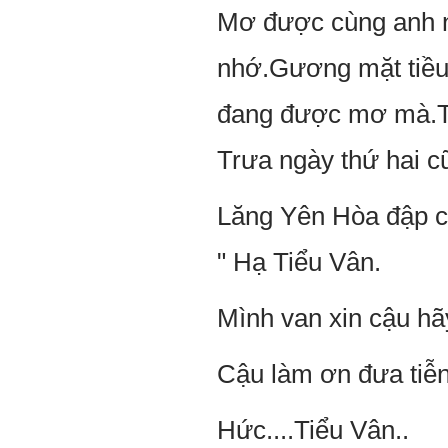
Mơ được cùng anh n
nhớ.Gương mặt tiều 
đang được mơ mà.Tro
Trưa ngày thứ hai cũ
Lăng Yên Hòa đập cử
" Hạ Tiểu Vân.
Mình van xin cậu hã
Cậu làm ơn đưa tiễ
Hức....Tiểu Vân..