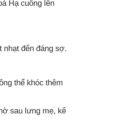
bà Hạ cuống lên
t nhạt đến đáng sợ.
ông thể khóc thêm
hờ sau lưng mẹ, kế