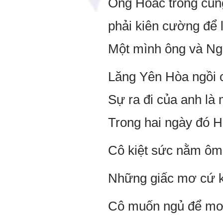
Ông Hoắc trong cũng
phải kiên cường để 
Một mình ông và Ng
Lăng Yên Hòa ngồi c
Sự ra đi của anh là 
Trong hai ngày đó H
Cô kiệt sức nằm ôm 
Những giấc mơ cứ kéo
Cô muốn ngủ để mơ t