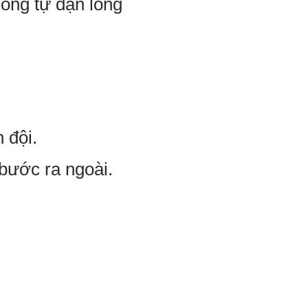
ông tự dặn lòng
 đội.
 bước ra ngoài.