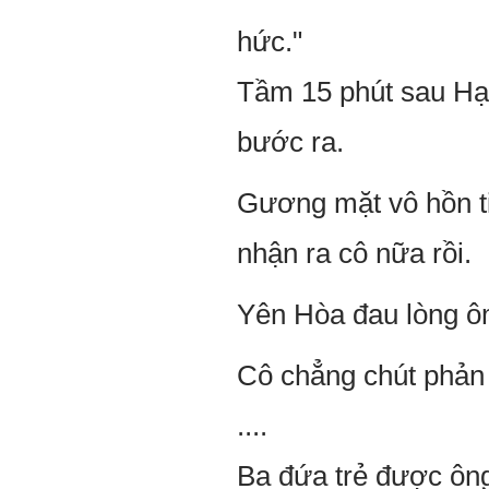
hức."
Tầm 15 phút sau Hạ 
bước ra.
Gương mặt vô hồn t
nhận ra cô nữa rồi.
Yên Hòa đau lòng ô
Cô chẳng chút phản 
....
Ba đứa trẻ được ông