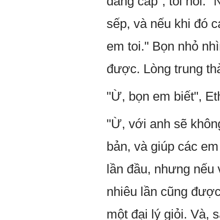
đẳng cấp", tôi nói. 
sếp, và nếu khi đó 
em toi." Bọn nhỏ nhì
được. Lòng trung th
"Ừ, bọn em biết", Et
"Ừ, với anh sẽ khôn
bản, và giúp các em
lần đầu, nhưng nếu v
nhiêu lần cũng được
một đại lý giỏi. Và, 