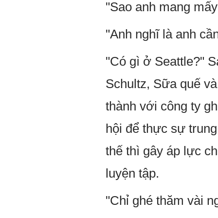
"Sao anh mang mấy c
"Anh nghĩ là anh cần 
"Có gì ở Seattle?" 
Schultz, Sữa quế và 
thành với công ty gh
hội để thực sự trun
thế thì gây áp lực c
luyện tập.
"Chỉ ghé thăm vài ng