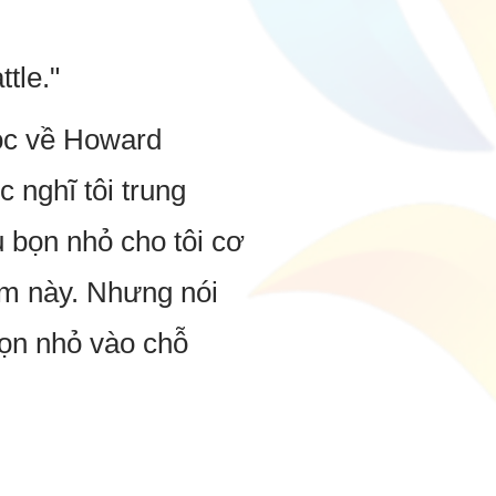
tle."
hóc về Howard
 nghĩ tôi trung
u bọn nhỏ cho tôi cơ
óm này. Nhưng nói
 bọn nhỏ vào chỗ