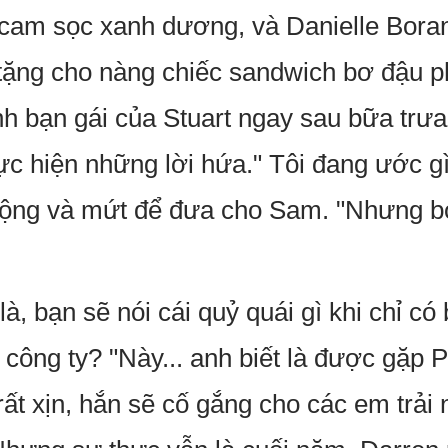
cam sọc xanh dương, và Danielle Borans
tặng cho nàng chiếc sandwich bơ đậu p
nh bạn gái của Stuart ngay sau bữa trưa
hực hiện những lời hứa." Tôi đang ước g
ộng và mứt để đưa cho Sam. "Nhưng bọ
 là, bạn sẽ nói cái quỷ quái gì khi chỉ c
n công ty? "Này... anh biết là được gặp P
 rất xịn, hắn sẽ cố gắng cho các em trả