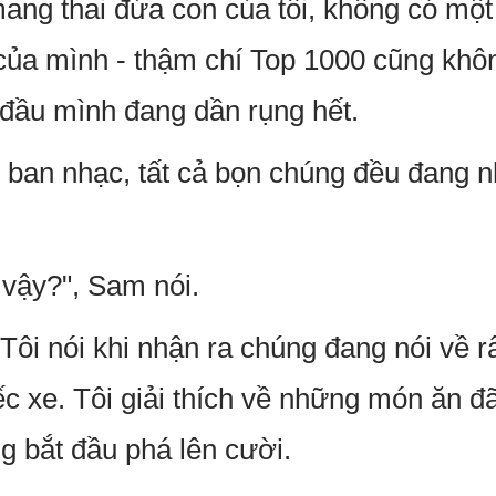
mang thai đứa con của tôi, không có một
ủa mình - thậm chí Top 1000 cũng không
n đầu mình đang dần rụng hết.
ặp ban nhạc, tất cả bọn chúng đều đang
 vậy?", Sam nói.
Tôi nói khi nhận ra chúng đang nói về rấ
ếc xe. Tôi giải thích về những món ăn đ
g bắt đầu phá lên cười.