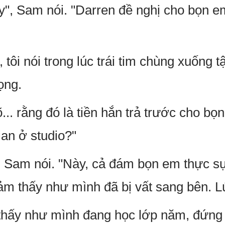
y", Sam nói. "Darren đề nghị cho bọn 
, tôi nói trong lúc trái tim chùng xuống t
ọng.
... rằng đó là tiền hắn trả trước cho bọ
ian ở studio?"
", Sam nói. "Này, cả đám bọn em thực sự
 cảm thấy như mình đã bị vất sang bên. 
thấy như mình đang học lớp năm, đứng 