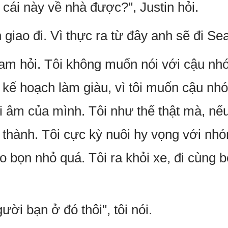
ái này về nhà được?", Justin hỏi.
giao đi. Vì thực ra từ đây anh sẽ đi Seat
Sam hỏi. Tôi không muốn nói với cậu n
kế hoạch làm giàu, vì tôi muốn cậu nhóc
i âm của mình. Tôi như thế thật mà, nế
g thành. Tôi cực kỳ nuôi hy vọng với nh
ho bọn nhỏ quá. Tôi ra khỏi xe, đi cùng
ười bạn ở đó thôi", tôi nói.