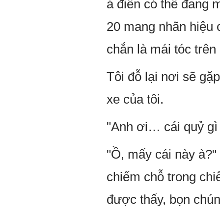
ả điên có thể đang 
20 mang nhãn hiệu c
chắn là mái tóc trê
Tôi đỗ lại nơi sẽ g
xe của tôi.
"Anh ơi… cái quỷ gì
"Ồ, mấy cái này à?" 
chiếm chỗ trong chi
được thấy, bọn chún