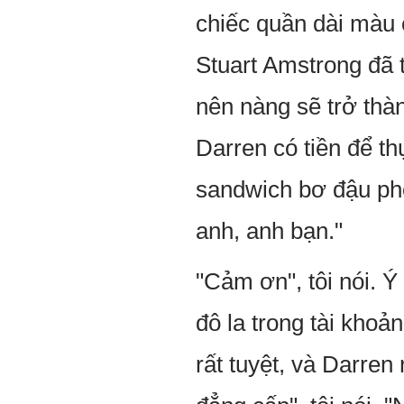
chiếc quần dài màu 
Stuart Amstrong đã 
nên nàng sẽ trở thà
Darren có tiền để t
sandwich bơ đậu ph
anh, anh bạn."
"Cảm ơn", tôi nói. Ý
đô la trong tài khoả
rất tuyệt, và Darren