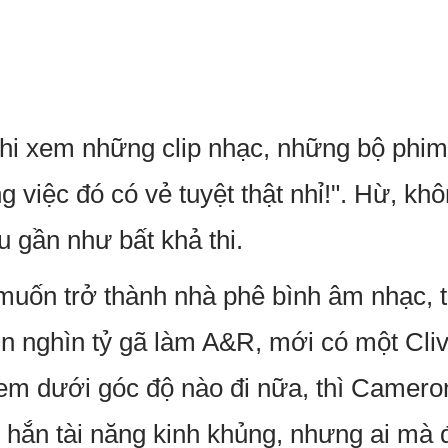
hi xem những clip nhạc, những bộ phim, 
 việc đó có vẻ tuyệt thật nhỉ!". Hừ, khô
 gần như bất khả thi.
muốn trở thành nhà phê bình âm nhạc, th
n nghìn tỷ gã làm A&R, mới có một Cli
em dưới góc độ nào đi nữa, thì Camero
n hắn tài năng kinh khủng, nhưng ai mà 