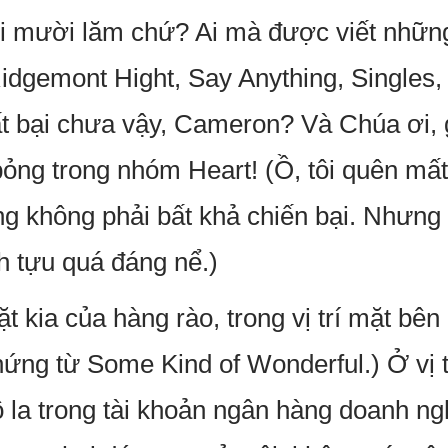
ổi mười lăm chứ? Ai mà được viết những
idgemont Hight, Say Anything, Singles
ất bại chưa vậy, Cameron? Và Chúa ơi,
ỏng trong nhóm Heart! (Ồ, tôi quên mất 
không phải bất khả chiến bại. Nhưng tí
h tựu quá đáng nể.)
mặt kia của hàng rào, trong vị trí mặt bên
ng từ Some Kind of Wonderful.) Ở vị trí
 la trong tài khoản ngân hàng doanh ng