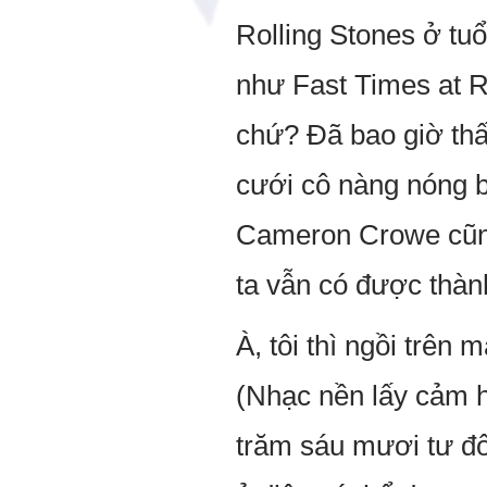
Rolling Stones ở tu
như Fast Times at R
chứ? Đã bao giờ th
cưới cô nàng nóng b
Cameron Crowe cũng 
ta vẫn có được thàn
À, tôi thì ngồi trên 
(Nhạc nền lấy cảm hứ
trăm sáu mươi tư đô