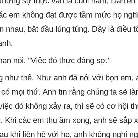
"Nhưng sự thực vẫn là cuối năm, Darren p
các em không đạt được tầm mức họ nghĩ 
n nhau, bắt đầu lúng túng. Đây là điều t
ành.
han nói. "Việc đó thực đáng sợ."
g như thế. Như anh đã nói với bọn em, 
 có mọi thứ. Anh tin rằng chúng ta sẽ 
iệc đó không xảy ra, thì sẽ có cơ hội th
. Khi các em thu âm xong, anh sẽ sắp 
sau khi liên hệ với họ, anh không nghi n