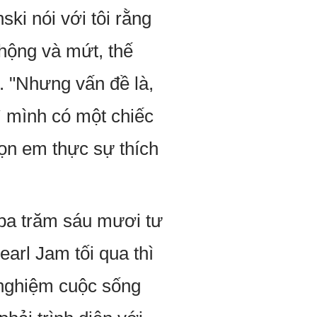
ki nói với tôi rằng
hộng và mứt, thế
. "Nhưng vấn đề là,
ì mình có một chiếc
n em thực sự thích
ó ba trăm sáu mươi tư
earl Jam tối qua thì
i nghiệm cuộc sống