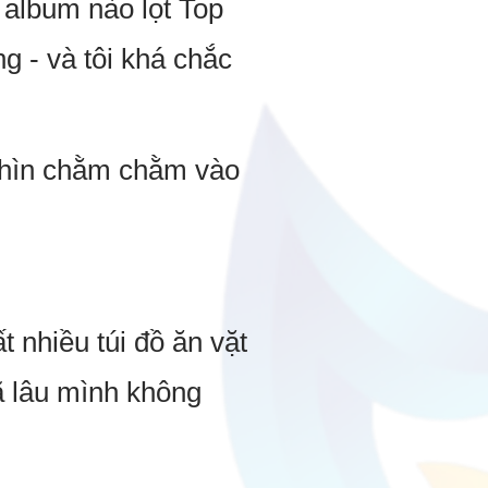
 album nào lọt Top
 - và tôi khá chắc
 nhìn chằm chằm vào
t nhiều túi đồ ăn vặt
ã lâu mình không