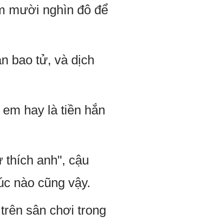
em mười nghìn đô để
ận bao tử, và dịch
n em hay là tiền hắn
 thích anh", cậu
Lúc nào cũng vậy.
trên sân chơi trong