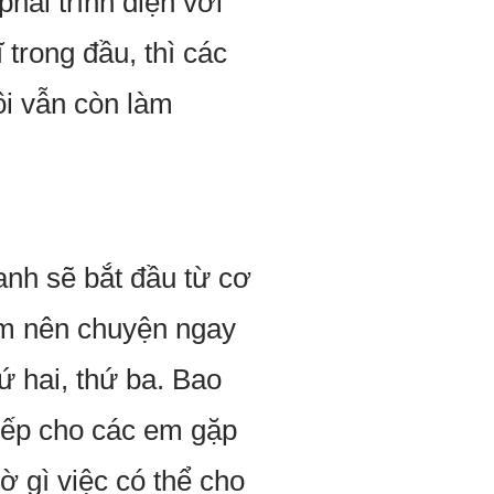
hải trình diện với
trong đầu, thì các
ôi vẫn còn làm
anh sẽ bắt đầu từ cơ
làm nên chuyện ngay
ứ hai, thứ ba. Bao
xếp cho các em gặp
gờ gì việc có thể cho