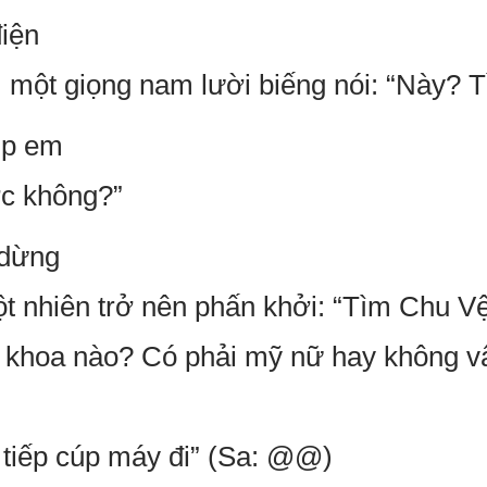
điện
, một giọng nam lười biếng nói: “Này? T
iúp em
c không?”
 dừng
đột nhiên trở nên phấn khởi: “Tìm Chu V
c khoa nào? Có phải mỹ nữ hay không 
 tiếp cúp máy đi” (Sa: @@)