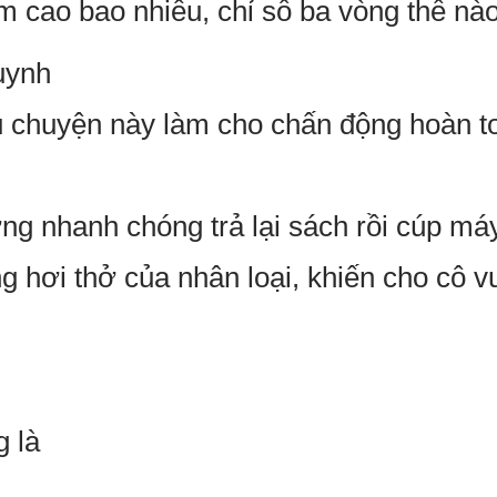
em cao bao nhiêu, chỉ số ba vòng thế n
uynh
 chuyện này làm cho chấn động hoàn to
ng nhanh chóng trả lại sách rồi cúp má
 hơi thở của nhân loại, khiến cho cô v
g là