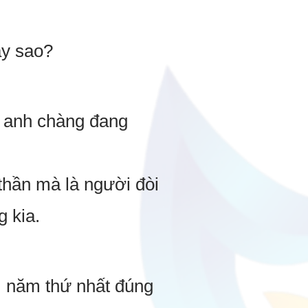
ay sao?
o anh chàng đang
thần mà là người đòi
g kia.
, năm thứ nhất đúng