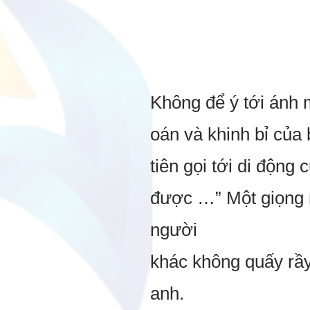
Không để ý tới ánh 
oán và khinh bỉ của 
tiên gọi tới di động
được …” Một giọng n
người
khác không quấy rầy,
anh.