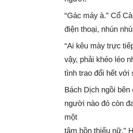
“Gác máy à.” Cổ C
điện thoại, nhún nhú
“Ai kêu mày trực ti
vậy, phải khéo léo 
tình trao đổi hết vớ
Bách Dịch ngồi bên
người nào đó còn đa
một
tâm hồn thiếu nữ.” 