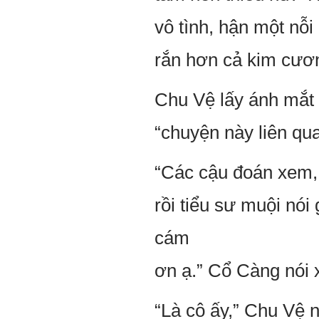
vô tình, hận một nỗ
rắn hơn cả kim cươ
Chu Vệ lấy ánh mắt
“chuyện này liên qua
“Các cậu đoán xem,
rồi tiểu sư muội nó
cám
ơn ạ.” Cổ Càng nói 
“Là cô ấy,” Chu Vệ 