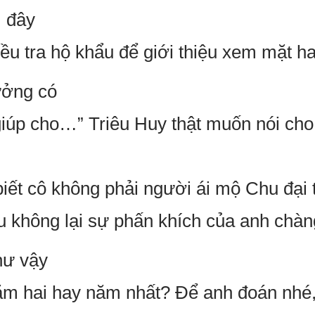
, đây
ều tra hộ khẩu để giới thiệu xem mặt h
ưởng có
 giúp cho…” Triêu Huy thật muốn nói ch
biết cô không phải người ái mộ Chu đại 
ấu không lại sự phấn khích của anh chàn
hư vậy
ăm hai hay năm nhất? Để anh đoán nhé