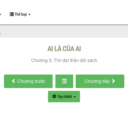
Thể loại
h
AI LÀ CỦA AI
Chương 5: Tìm đại thần đòi sách
Chương
trước
Chương
tiếp
Tùy chỉnh