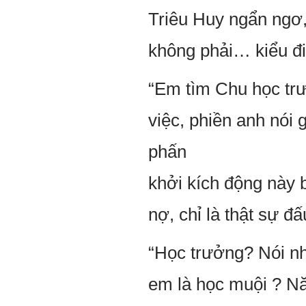
Triêu Huy ngẩn ngơ
không phải… kiểu đi
“Em tìm Chu học tr
việc, phiền anh nói
phấn
khởi kích động này 
nợ, chỉ là thật sự đ
“Học trưởng? Nói n
em là học muội ? N