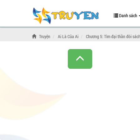
Danh sách
Truyện
Ai Là Của Ai
Chương 5: Tìm đại thần đòi sác