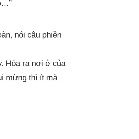
ào…”
àn, nói câu phiền
y. Hóa ra nơi ở của
ui mừng thì ít mà