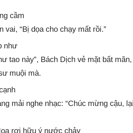
àng cầm
n vai, “Bị dọa cho chạy mất rồi.”
ếp như
như tao này”, Bách Dịch vẻ mặt bất mãn
i sư muội mà.
 cạnh
ng mải nghe nhạc: “Chúc mừng cậu, lại
Hoa rơi hữu ý nước chảy