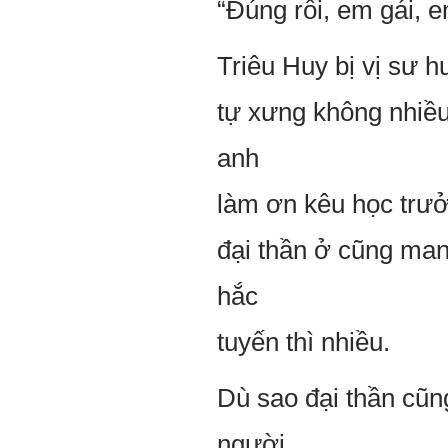
“Đúng rồi, em gái, 
Triêu Huy bị vị sư h
tự xưng không nhiều
anh
làm ơn kêu học trưở
đại thần ở cũng mang
hắc
tuyến thì nhiều.
Dù sao đại thần cũn
người.