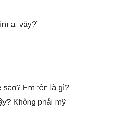
ìm ai vậy?”
ệ sao? Em tên là gì?
vậy? Không phải mỹ