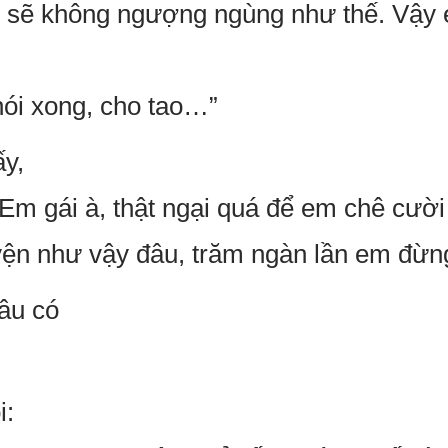
 sẽ không ngượng ngùng như thế. Vậy 
ói xong, cho tao…”
ấy,
“Em gái à, thật ngại quá để em chê cười
ện như vậy đâu, trăm ngàn lần em đừng
âu có
i: